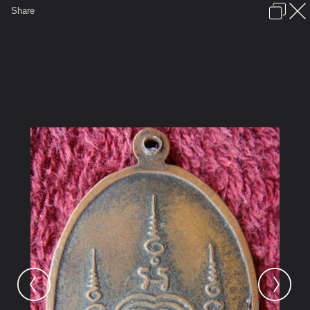
เข้าสู่ระบบหรือลงทะเบียน
Share
ภาษาไทย
ลงโฆษณา
ติดต่อเรา
ช่วยเหลือ
ชุมชนชาวพุทธ
ข้อกำหนดและกฎ
หน้าแรก
เว็บบอร์ด
มีอะไรใหม่
รูปภาพ
คอลเล็คชั่น
สถานที่
กล้อง
แท็ก
...
รูปภาพ
...
ลุงชาลี
พระเครื่องชุด กรุงเทพฯภาคกลาง
หลวงพ่อแพ