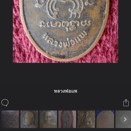
หลวงพ่อแพ
ในอัลบั้มนี้
ลุงชาลี