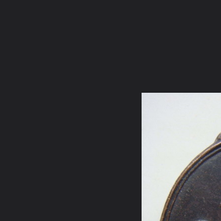
ภาษาไทย
หน้าแรก
เว็บบอร์ด
มีอะไรใหม่
วิดีโอ
รูปภา
หมวดหมู่
มีอะไรใหม่
คอลเล็คชั่น
สถานที่
กล้อง
แ
หน้าแรก
รูปภาพ
General
ลุงชาลี
ขอพระเมตตา
DSC05116