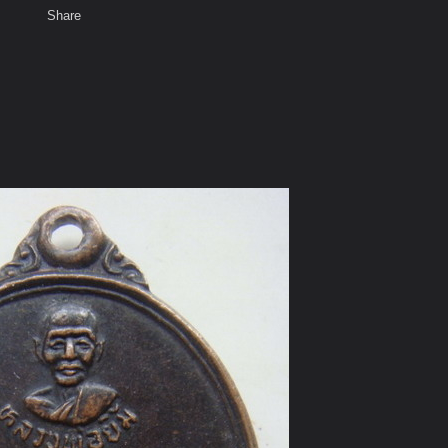
Share
เสียงธรรม
สมาชิก
ห้องสนทนา
พ
ท็ก