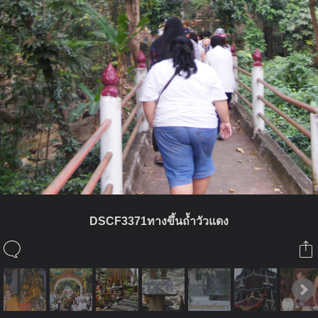
DSCF3371ทางขึ้นถ้ำวัวแดง
ในอัลบั้มนี้