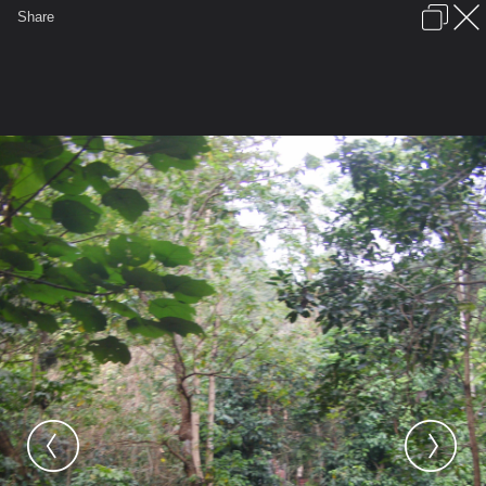
เข้าสู่ระบบหรือลงทะเบียน
Share
ภาษาไทย
ลงโฆษณา
ติดต่อเรา
ช่วยเหลือ
ชุมชนชาวพุทธ
ข้อกำหนดและกฎ
หน้าแรก
เว็บบอร์ด
มีอะไรใหม่
รูปภาพ
คอลเล็คชั่น
สถานที่
กล้อง
แท็ก
...
รูปภาพ
...
monsodsai2
ทริปวัดปราสาทดิน-ถ้ำวัวแดง
DSCF3371ทางขึ้นถ้ำวัวแดง