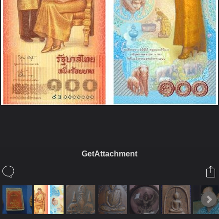
GetAttachment
ในอัลบั้มนี้
ลุงชาลี