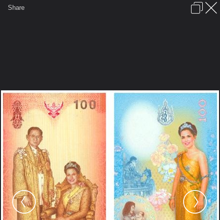
เข้าสู่ระบบหรือลงทะเบียน
Share
ภาษาไทย
ลงโฆษณา
ติดต่อเรา
ช่วยเหลือ
ชุมชนชาวพุทธ
ข้อกำหนดและกฎ
หน้าแรก
เว็บบอร์ด
มีอะไรใหม่
รูปภาพ
คอลเล็คชั่น
สถานที่
กล้อง
แท็ก
...
หน้าแรก
รูปภาพ
General
ลุงชาลี
ขอพระเมตตา
GetAttachment