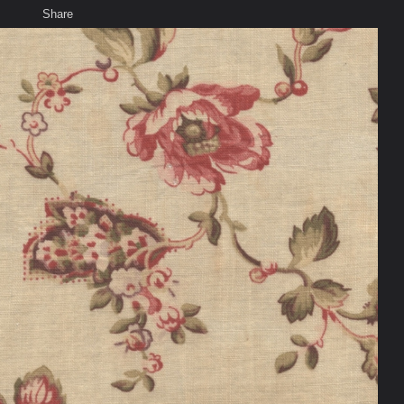
Share
เสียงธรรม
สมาชิก
ห้องสนทนา
พ
ท็ก