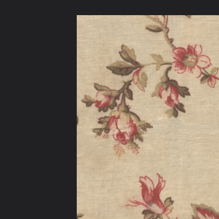
ภาษาไทย
หน้าแรก
เว็บบอร์ด
มีอะไรใหม่
วิดีโอ
รูปภา
หมวดหมู่
มีอะไรใหม่
คอลเล็คชั่น
สถานที่
กล้อง
แ
หน้าแรก
รูปภาพ
General
evatranse
Foto
IMG 0002.JPG (3)