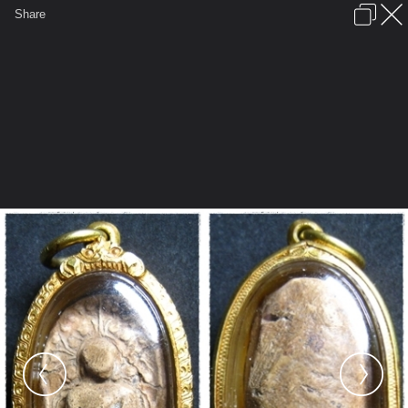
เข้าสู่ระบบหรือลงทะเบียน
Share
ภาษาไทย
ลงโฆษณา
ติดต่อเรา
ช่วยเหลือ
ชุมชนชาวพุทธ
ข้อกำหนดและกฎ
หน้าแรก
เว็บบอร์ด
มีอะไรใหม่
รูปภาพ
คอลเล็คชั่น
สถานที่
กล้อง
แท็ก
...
...
รูปภาพ
General
cappu
พระเครื่องเรื่องของขลัง
IMG 1899 tile