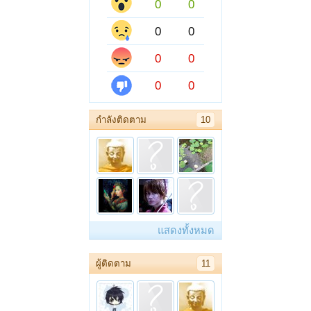
0
0
0
0
0
0
0
0
กำลังติดตาม
10
แสดงทั้งหมด
ผู้ติดตาม
11