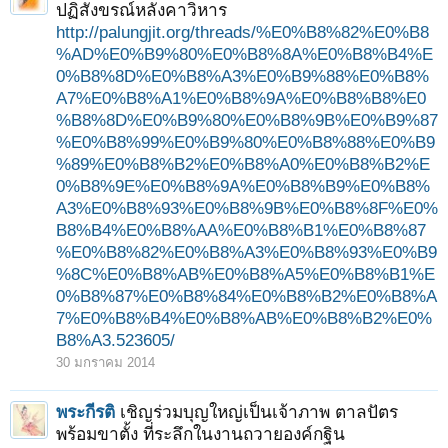
ปฏิสังขรณ์หลังคาวิหาร
http://palungjit.org/threads/%E0%B8%82%E0%B8
%AD%E0%B9%80%E0%B8%8A%E0%B8%B4%E
0%B8%8D%E0%B8%A3%E0%B9%88%E0%B8%
A7%E0%B8%A1%E0%B8%9A%E0%B8%B8%E0
%B8%8D%E0%B9%80%E0%B8%9B%E0%B9%87
%E0%B8%99%E0%B9%80%E0%B8%88%E0%B9
%89%E0%B8%B2%E0%B8%A0%E0%B8%B2%E
0%B8%9E%E0%B8%9A%E0%B8%B9%E0%B8%
A3%E0%B8%93%E0%B8%9B%E0%B8%8F%E0%
B8%B4%E0%B8%AA%E0%B8%B1%E0%B8%87
%E0%B8%82%E0%B8%A3%E0%B8%93%E0%B9
%8C%E0%B8%AB%E0%B8%A5%E0%B8%B1%E
0%B8%87%E0%B8%84%E0%B8%B2%E0%B8%A
7%E0%B8%B4%E0%B8%AB%E0%B8%B2%E0%
B8%A3.523605/
30 มกราคม 2014
พระกีรติ
เชิญร่วมบุญใหญ่เป็นเจ้าภาพ ตาลปัตร
พร้อมขาตั้ง ที่ระลึกในงานถวายองค์กฐิน