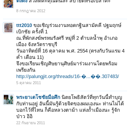
ติงติง
สวัสดีค่ะคุณต้นละ สบายดีหรือเปล่าคะ
8 กรกฎาคม 2012
ttt2010
ขอเชิญร่วมงานทอดกฐินสามัคคี ปฐมฤกษ์
เบิกชัย ครั้งที่ 1
ณ.ที่พักสงฆ์พรหมรังศรี หมู่ที่ 2 ตำบลน้ำพุ อำเภอ
เมือง จังหวัดราชบุรี
วันอาทิตย์ที่ 16 ตุลาคม พ.ศ. 2554 (ตรงกับวันแรม 4
ค่ำ เดือน 11)
จึงขอเรียนเชิญศิษยานุศิษย์มาร่วมงานโดยพร้อม
เพรียงกัน
http://palungjit.org/threads/16-�...��.307483/
5 ตุลาคม 2011
พระยาเดโชชัยมือศึก
นิตยโพธิสัตว์ที่ทุกวันนี้ทำบุญ
กับท่านอยู่ อันนี้มันรู้ด้วยจิตของผมเองนะ ท่านไม่ได้
บอกไว้ที่ไหน ก็คือหลวงตาม้า แห่งถ้ำเมืองนะ รู้จัก
ป่าว อิอิ
22 กันยายน 2011