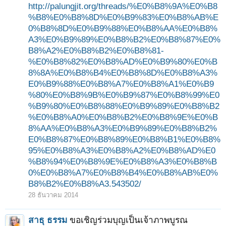
http://palungjit.org/threads/%E0%B8%9A%E0%B8
%B8%E0%B8%8D%E0%B9%83%E0%B8%AB%E
0%B8%8D%E0%B9%88%E0%B8%AA%E0%B8%
A3%E0%B9%89%E0%B8%B2%E0%B8%87%E0%
B8%A2%E0%B8%B2%E0%B8%81-
%E0%B8%82%E0%B8%AD%E0%B9%80%E0%B
8%8A%E0%B8%B4%E0%B8%8D%E0%B8%A3%
E0%B9%88%E0%B8%A7%E0%B8%A1%E0%B9
%80%E0%B8%9B%E0%B9%87%E0%B8%99%E0
%B9%80%E0%B8%88%E0%B9%89%E0%B8%B2
%E0%B8%A0%E0%B8%B2%E0%B8%9E%E0%B
8%AA%E0%B8%A3%E0%B9%89%E0%B8%B2%
E0%B8%87%E0%B8%89%E0%B8%B1%E0%B8%
95%E0%B8%A3%E0%B8%A2%E0%B8%AD%E0
%B8%94%E0%B8%9E%E0%B8%A3%E0%B8%B
0%E0%B8%A7%E0%B8%B4%E0%B8%AB%E0%
B8%B2%E0%B8%A3.543502/
28 ธันวาคม 2014
สาธุ ธรรม
ขอเชิญร่วมบุญเป็นเจ้าภาพบูรณ