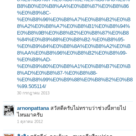
B8%B0%E0%B8%AA%E0%B8%87%E0%B8%86
%E0%B9%8C-
%E0%B8%96%E0%B8%A7%E0%B8%B2%E0%B
8%A2%E0%B8%A7%E0%B8%B1%E0%B8%94%
E0%B8%9B%E0%B8%B2%E0%B8%87%E0%B8
%84%E0%B9%88%E0%B8%B2-%E0%B8%95-
%E0%B9%84%E0%B8%8A%E0%B8%A2%E0%B
8%AA%E0%B8%96%E0%B8%B2%E0%B8%99-
%E0%B8%AD-
%E0%B9%80%E0%B8%A1%E0%B8%B7%E0%B
8%AD%E0%B8%87-%E0%B8%88-
%E0%B8%99%E0%B9%88%E0%B8%B2%E0%B8
%99.505114/
30 กรกฎาคม 2013
arnonpattana
สวัสดีครับไม่ทราบว่าช่วงนี้หายไป
ไหนมาครับ
1 ตุลาคม 2012