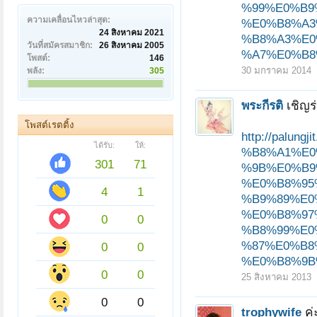
%99%E0%B9
ความเคลื่อนไหวล่าสุด:
%E0%B8%A3
24 สิงหาคม 2021
%B8%A3%E0
วันที่สมัครสมาชิก:
26 สิงหาคม 2005
%A7%E0%B8
โพสต์:
146
30 มกราคม 2014
พลัง:
305
พระกีรติ
เชิญร
โพสต์เรตติ้ง
http://pal
ได้รับ:
ให้:
%B8%A1%E0
301
71
%9B%E0%B9
%E0%B8%95
4
1
%B9%89%E0
%E0%B8%97
0
0
%B8%99%E0
%87%E0%B8
0
0
%E0%B8%9B
0
0
25 สิงหาคม 2013
0
0
trophywife
ค