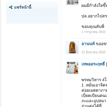
ผมมีกำลังใจขึ
แชร์หน้านี้
ปล.อยากไปสรา
ขอบคุณคับพี่
1 กรกฎาคม 2010
อานนท์
ขออขบ
21 มิถุนายน 2010
เทพออระฤทธิ์
พรหมวิหาร 4โ
1 .หมั่นเอาจิ
ค่อยเมตตาภายน
เบียดเบียนตน
ภะและอุปสมา โ
อ่านต่อได้ที่