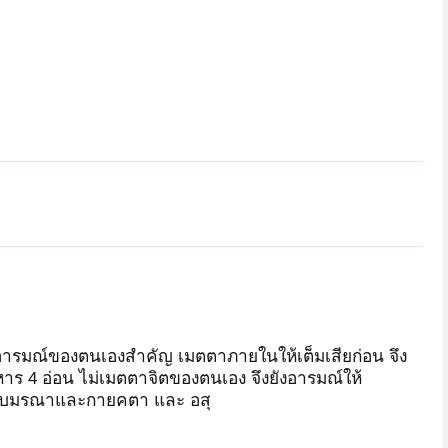
ก่อารมณ์ของตนเองสำคัญ เมตตาภายในให้เต็มเสียก่อน จึง
หาร 4 อ่อน ไม่เมตตาจิตของตนเอง จึงยังอารมณ์ให้
ว้กับมรณาและกายคตา และ อสุ