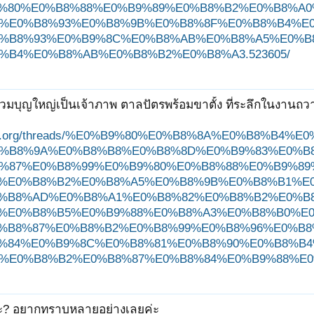
%80%E0%B8%88%E0%B9%89%E0%B8%B2%E0%B8%A
%E0%B8%93%E0%B8%9B%E0%B8%8F%E0%B8%B4%E
%B8%93%E0%B9%8C%E0%B8%AB%E0%B8%A5%E0%B
%B4%E0%B8%AB%E0%B8%B2%E0%B8%A3.523605/
่วมบุญใหญ่เป็นเจ้าภาพ ตาลปัตรพร้อมขาตั้ง ที่ระลึกในงานถว
ungjit.org/threads/%E0%B9%80%E0%B8%8A%E0%B8%
%B8%9A%E0%B8%B8%E0%B8%8D%E0%B9%83%E0%B
%87%E0%B8%99%E0%B9%80%E0%B8%88%E0%B9%89
%E0%B8%B2%E0%B8%A5%E0%B8%9B%E0%B8%B1%E
%B8%AD%E0%B8%A1%E0%B8%82%E0%B8%B2%E0%B8
%E0%B8%B5%E0%B9%88%E0%B8%A3%E0%B8%B0%E
%B8%87%E0%B8%B2%E0%B8%99%E0%B8%96%E0%B
%84%E0%B9%8C%E0%B8%81%E0%B8%90%E0%B8%B4
%E0%B8%B2%E0%B8%87%E0%B8%84%E0%B9%88%E0%B
่ะ? อยากทราบหลายอย่างเลยค่ะ