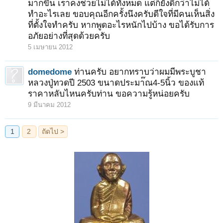
มากขึ้น เราคงช่วยไม่ได้ทั้งหมด แต่ก็ยังดีกว่าไม่ได้
ทำอะไรเลย ขอบคุณอีกครั้งนึงครับดีใจที่มีคนเห็นสิ่ง
ที่ตั้งใจทำครับ หากพูดอะไรหนักไปบ้าง ขอได้รับการ
อภัยอย่างที่สุดด้วยครับ
5 เมษายน 2012
domedome
ท่านครับ อยากทราบว่าผมมีพระบูชา
หลวงปู่ทวดปี 2503 ขนาดประมา๊ณ4-5นิ้ว ของแท้
ราคาหลับไหนครับท่าน ขอความรู้หน่อยครับ
9 มีนาคม 2012