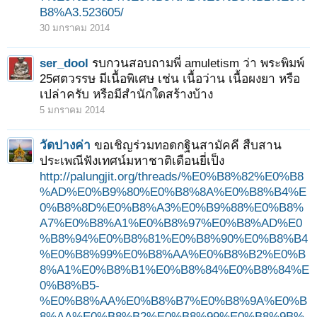
B8%A3.523605/
30 มกราคม 2014
ser_dool
รบกวนสอบถามพี่ amuletism ว่า พระพิมพ์
25ศตวรรษ มีเนื้อพิเศษ เช่น เนื้อว่าน เนื้อผงยา หรือ
เปล่าครับ หรือมีสำนักใดสร้างบ้าง
5 มกราคม 2014
วัดปางค่า
ขอเชิญร่วมทอดกฐินสามัคคี สืบสาน
ประเพณีฟังเทศน์มหาชาติเดือนยี่เป็ง
http://palungjit.org/threads/%E0%B8%82%E0%B8
%AD%E0%B9%80%E0%B8%8A%E0%B8%B4%E
0%B8%8D%E0%B8%A3%E0%B9%88%E0%B8%
A7%E0%B8%A1%E0%B8%97%E0%B8%AD%E0
%B8%94%E0%B8%81%E0%B8%90%E0%B8%B4
%E0%B8%99%E0%B8%AA%E0%B8%B2%E0%B
8%A1%E0%B8%B1%E0%B8%84%E0%B8%84%E
0%B8%B5-
%E0%B8%AA%E0%B8%B7%E0%B8%9A%E0%B
8%AA%E0%B8%B2%E0%B8%99%E0%B8%9B%