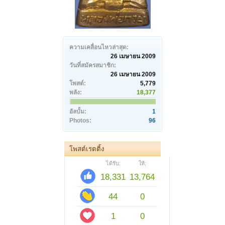
ความเคลื่อนไหวล่าสุด:
26 เมษายน 2009
วันที่สมัครสมาชิก:
26 เมษายน 2009
โพสต์:
5,779
พลัง:
18,377
อัลบั้ม:
1
Photos:
96
โพสต์เรตติ้ง
ได้รับ:
ให้:
18,331
13,764
44
0
1
0