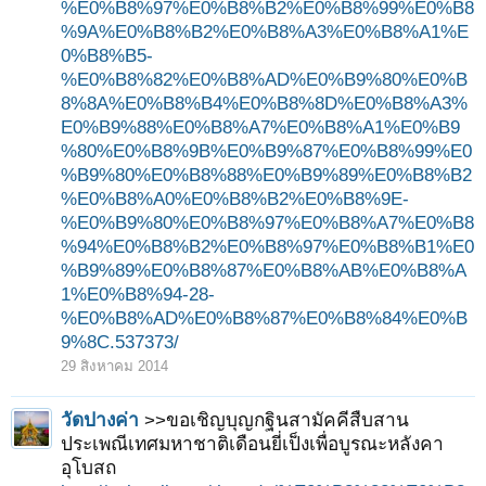
%E0%B8%97%E0%B8%B2%E0%B8%99%E0%B8
%9A%E0%B8%B2%E0%B8%A3%E0%B8%A1%E
0%B8%B5-
%E0%B8%82%E0%B8%AD%E0%B9%80%E0%B
8%8A%E0%B8%B4%E0%B8%8D%E0%B8%A3%
E0%B9%88%E0%B8%A7%E0%B8%A1%E0%B9
%80%E0%B8%9B%E0%B9%87%E0%B8%99%E0
%B9%80%E0%B8%88%E0%B9%89%E0%B8%B2
%E0%B8%A0%E0%B8%B2%E0%B8%9E-
%E0%B9%80%E0%B8%97%E0%B8%A7%E0%B8
%94%E0%B8%B2%E0%B8%97%E0%B8%B1%E0
%B9%89%E0%B8%87%E0%B8%AB%E0%B8%A
1%E0%B8%94-28-
%E0%B8%AD%E0%B8%87%E0%B8%84%E0%B
9%8C.537373/
29 สิงหาคม 2014
วัดปางค่า
>>ขอเชิญบุญกฐินสามัคคีสืบสาน
ประเพณีเทศมหาชาติเดือนยี่เป็งเพื่อบูรณะหลังคา
อุโบสถ