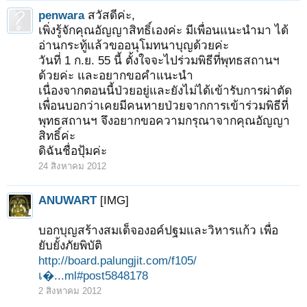
penwara
สวัสดีค่ะ,
เพิ่งรู้จักคุณอัญญาสิทธิ์เองค่ะ มีเพื่อนแนะนำมา ได้
อ่านกระทู้แล้วขออนุโมทนาบุญด้วยค่ะ
วันที่ 1 ก.ย. 55 นี้ ตั้งใจจะไปร่วมพิธีที่พุทธสถานฯ
ด้วยค่ะ และอยากขอคำแนะนำ
เนื่องจากตอนนี้ป่วยอยู่และยังไม่ได้เข้ารับการผ่าตัด
เพื่อนบอกว่าเคยมีคนหายป่วยจากการเข้าร่วมพิธีที่
พุทธสถานฯ จึงอยากขอความกรุณาจากคุณอัญญา
สิทธิ์ค่ะ
ดิฉันชื่อปุ้มค่ะ
24 สิงหาคม 2012
ANUWART
[IMG]
1
2
3
4
ถัดไป >
บอกบุญสร้างสมเด็จองอค์ปฐมและวิหารแก้ว เพื่อ
ยับยั้งภัยพิบัติ
http://board.palungjit.com/f105/
เ�...ml#post5848178
2 สิงหาคม 2012