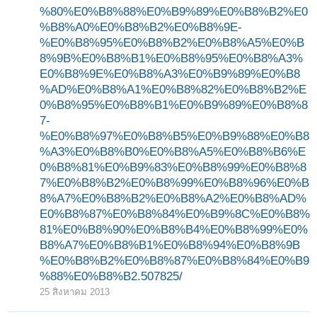
%80%E0%B8%88%E0%B9%89%E0%B8%B2%E0
%B8%A0%E0%B8%B2%E0%B8%9E-
%E0%B8%95%E0%B8%B2%E0%B8%A5%E0%B
8%9B%E0%B8%B1%E0%B8%95%E0%B8%A3%
E0%B8%9E%E0%B8%A3%E0%B9%89%E0%B8
%AD%E0%B8%A1%E0%B8%82%E0%B8%B2%E
0%B8%95%E0%B8%B1%E0%B9%89%E0%B8%8
7-
%E0%B8%97%E0%B8%B5%E0%B9%88%E0%B8
%A3%E0%B8%B0%E0%B8%A5%E0%B8%B6%E
0%B8%81%E0%B9%83%E0%B8%99%E0%B8%8
7%E0%B8%B2%E0%B8%99%E0%B8%96%E0%B
8%A7%E0%B8%B2%E0%B8%A2%E0%B8%AD%
E0%B8%87%E0%B8%84%E0%B9%8C%E0%B8%
81%E0%B8%90%E0%B8%B4%E0%B8%99%E0%
B8%A7%E0%B8%B1%E0%B8%94%E0%B8%9B
%E0%B8%B2%E0%B8%87%E0%B8%84%E0%B9
%88%E0%B8%B2.507825/
25 สิงหาคม 2013