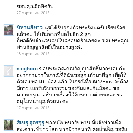
ขอบคุณอีกทีครับ
27 พฤษภาคม 2012
นิทานสีขาว
นุชได้รับลูกแก้วพระรัตนตรัยเรียบร้อย
แล้วค่ะ ได้เพิ่มจากที่ขอไปอีก 2 ลูก
ก็พอดีกับจำนวนคนในครอบครัวเลยค่ะ ขอบพระคุณ
ท่านอัญญาสิทธิ์เป็นอย่างสูงค่ะ
18 พฤษภาคม 2012
slughorn
ขอบพระคุณคุณอัญญาสิทธิ์มากๆเลยค่ะ
อยากถามว่าในกรณีที่ดิฉันขอลูกแก้วมาสี่ลูก เพื่อให้
ตัวเอง พ่อ แม่ น้อง แล้ว ในกรณีที่ส่งทางEms จะ้ต้อง
มีการแบกรับวิบากกรรมของกันและกันมั้ยคะ ขอ
ความกรุณาอธิบายเรื่องนี้ให้กระจ่างด่วยนะคะ ขอ
อนุโมทนาบุญด้วยนะคะ
17 พฤษภาคม 2012
สิเนรุ อุตรกุรุ
ขออนุโมทนากับท่าน ที่แจ้งข่าวเพื่อ
สงเคราะห์ชาวโลก หากมีวาสนาที่เคยบำเพ็ญขอรับ