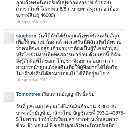
ลูกแก้วพระรัตนตรัยกับปู่ขาวมหาราช ด้วยครับ
(นาราวินท์ โสภาพล 6/8 ถ.บายพาสทุ่งมน อ.เมือง
จ.กาฬสินธุ์ 46000)
16 พฤษภาคม 2012
slughorn
วันนี้ดิฉันได้รับลูกแก้วพระรัตนตรัยสี่ลูก
เพื่อให้ พ่อ แม่ น้อง แล้วค่ะแต่วันนี้ดิฉันเพิ่งได้ทราบ
ว่าคนที่จะขอลูกแก้วมาบูชาต้องเป็นผู้ที่เคยทำบุญ
หรือไปร่วมงานที่พุทธสถานมาก่อน ด้วยเหตุนี้ ดิฉัน
จึงรู้สึกผิดที่ได้ขอมาไว้บูชา จึงอยากสอบถามว่า
สามารถนำลูกแก้วส่งคืนเพื่อให้ผู้ที่อยากได้ได้หรือ
ไม่?ถ้าส่งคืนได้สามารถส่งไปได้ที่ที่อยู่อะไร ?
16 พฤษภาคม 2012
Tomontree
เรียนท่านอัญญาสิทธิ์ครับ
วันที่ (25 เมย.55) ผมได้โอนเงินจำนวน 3,000.05-
บาท เข้าบัญชี ธ.กสิกรไทย บัญชีเลขที่ 093-2-43875-
5 ไม่ทราบว่าช้าไปหรือเปล่า หากท่านเห็นสมควร
ข้าพเจ้า พ่อ แม่ พี่ ขอรับลูกแก้วพระรัตนตรัยเพื่อ