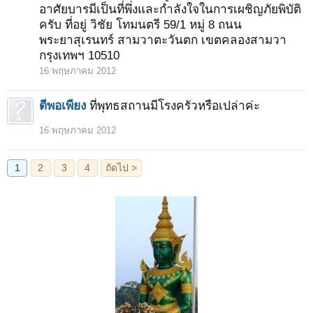
อาศัยบารมีเป็นที่พึ่งและกำลังใจในการเผชิญภัยพิบัติ
ครับ ที่อยู่ วิชัย โทมนตรี 59/1 หมู่ 8 ถนน
พระยาสุเรนทร์ สามวาตะวันตก เขตคลองสามวา
กรุงเทพฯ 10510
16 พฤษภาคม 2012
ดีพอเพียง
ที่พุทธสถานมีโรงครัวหรือเปล่าค่ะ
16 พฤษภาคม 2012