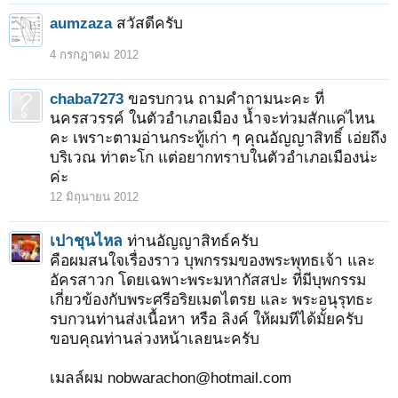
aumzaza
สวัสดีครับ
4 กรกฎาคม 2012
chaba7273
ขอรบกวน ถามคำถามนะคะ ที่
นครสวรรค์ ในตัวอำเภอเมือง น้ำจะท่วมสักแค่ไหน
คะ เพราะตามอ่านกระทู้เก่า ๆ คุณอัญญาสิทธิ์ เอ่ยถึง
บริเวณ ท่าตะโก แต่อยากทราบในตัวอำเภอเมืองน่ะ
ค่ะ
12 มิถุนายน 2012
เปาชุนไหล
ท่านอัญญาสิทธ์ครับ
คือผมสนใจเรื่องราว บุพกรรมของพระพุทธเจ้า และ
อัครสาวก โดยเฉพาะพระมหากัสสปะ ที่มีบุพกรรม
เกี่ยวข้องกับพระศรีอริยเมตไตรย และ พระอนุรุทธะ
รบกวนท่านส่งเนื้อหา หรือ ลิงค์ ให้ผมทีได้มั้ยครับ
ขอบคุณท่านล่วงหน้าเลยนะครับ
เมลล์ผม nobwarachon@hotmail.com