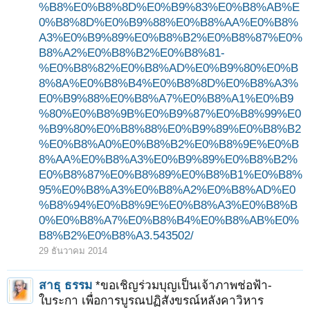
%B8%E0%B8%8D%E0%B9%83%E0%B8%AB%E
0%B8%8D%E0%B9%88%E0%B8%AA%E0%B8%
A3%E0%B9%89%E0%B8%B2%E0%B8%87%E0%
B8%A2%E0%B8%B2%E0%B8%81-
%E0%B8%82%E0%B8%AD%E0%B9%80%E0%B
8%8A%E0%B8%B4%E0%B8%8D%E0%B8%A3%
E0%B9%88%E0%B8%A7%E0%B8%A1%E0%B9
%80%E0%B8%9B%E0%B9%87%E0%B8%99%E0
%B9%80%E0%B8%88%E0%B9%89%E0%B8%B2
%E0%B8%A0%E0%B8%B2%E0%B8%9E%E0%B
8%AA%E0%B8%A3%E0%B9%89%E0%B8%B2%
E0%B8%87%E0%B8%89%E0%B8%B1%E0%B8%
95%E0%B8%A3%E0%B8%A2%E0%B8%AD%E0
%B8%94%E0%B8%9E%E0%B8%A3%E0%B8%B
0%E0%B8%A7%E0%B8%B4%E0%B8%AB%E0%
B8%B2%E0%B8%A3.543502/
29 ธันวาคม 2014
สาธุ ธรรม
*ขอเชิญร่วมบุญเป็นเจ้าภาพช่อฟ้า-
ใบระกา เพื่อการบูรณปฏิสังขรณ์หลังคาวิหาร