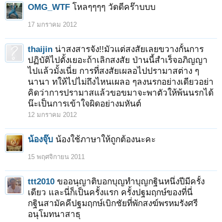
OMG_WTF
โหลๆๆๆๆ วัดดีคร๊าบบบ
17 มกราคม 2012
thaijin
น่าสงสารจัง!!มัวแต่สงสัยเลยขวางกั้นการ
ปฏิบัติไปตั้งเยอะถ้าเลิกสงสัย ป่านนี้สำเร็จอภิญญา
ไปแล้วมั้งเนี่ย การที่สงสัยเผลอไปปรามาสต่าง ๆ
นานา ทให้ไปไม่ถึงไหนเผลอ ๆลงนรกอย่างเดียวอย่า
คิดว่าการปรามาสแล้วขอขมาจะพาตัวให้พ้นนรกได้
น๊ะเป็นการเข้าใจผิดอย่างมหันต์
12 มกราคม 2012
น้องจุ๊บ
น้องใช้ภาษาให้ถูกต้องนะคะ
15 พฤศจิกายน 2011
ttt2010
ขออนุญาติบอกบุญทำบุญกฐินหนึ่งปีมีครั้ง
เดียว และนี่ก็เป็นครั้งแรก ครั้งปฐมฤกษ์ของที่นี่
กฐินสามัคคีปฐมฤกษ์เบิกชัยที่พักสงฆ์พรหมรังศรี
อนุโมทนาสาธุ