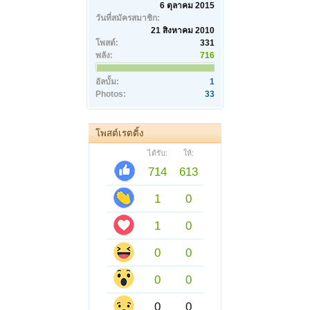
6 ตุลาคม 2015
วันที่สมัครสมาชิก:
21 สิงหาคม 2010
โพสต์:
331
พลัง:
716
อัลบั้ม:
1
Photos:
33
โพสต์เรตติ้ง
ได้รับ:
ให้:
714
613
1
0
1
0
0
0
0
0
0
0