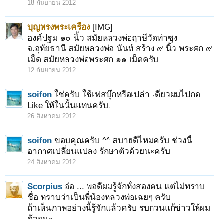
18 กันยายน 2012
บุญทรงพระเครื่อง
[IMG]
องค์ปฐม ๑๐ นิ้ว สมัยหลวงพ่อฤาษีวัดท่าซุง
จ.อุทัยธานี สมัยหลวงพ่อ นันท์ สร้าง ๙ นิ้ว พระศก ๙
เม็ด สมัยหลวงพ่อพระศก ๑๑ เม็ดครับ
12 กันยายน 2012
soifon
ใช่ครับ ใช้เฟสบุ๊กหรือเปล่า เดี๋ยวผมไปกด
Like ให้ในนั้นแทนครับ.
26 สิงหาคม 2012
soifon
ขอบคุณครับ ^^ สบายดีไหมครับ ช่วงนี้
อากาศเปลี่ยนแปลง รักษาตัวด้วยนะครับ
24 สิงหาคม 2012
Scorpius
อ๋อ ... พอดีผมรู้จักทั้งสองคน แต่ไม่ทราบ
ชื่อ ทราบว่าเป็นพี่น้องหลวงพ่อเฉยๆ ครับ
ถ้าเห็นภาพอย่างนี้รู้จักแล้วครับ รบกวนแก้ข่าวให้ผม
ด้วยนะ