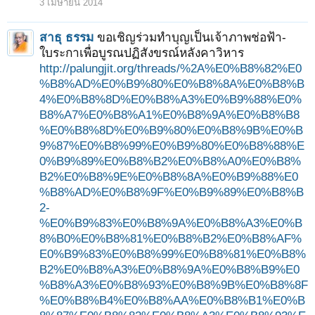
3 เมษายน 2014
สาธุ ธรรม
ขอเชิญร่วมทำบุญเป็นเจ้าภาพช่อฟ้า-
ใบระกาเพื่อบูรณปฏิสังขรณ์หลังคาวิหาร
http://palungjit.org/threads/%2A%E0%B8%82%E0
%B8%AD%E0%B9%80%E0%B8%8A%E0%B8%B
4%E0%B8%8D%E0%B8%A3%E0%B9%88%E0%
B8%A7%E0%B8%A1%E0%B8%9A%E0%B8%B8
%E0%B8%8D%E0%B9%80%E0%B8%9B%E0%B
9%87%E0%B8%99%E0%B9%80%E0%B8%88%E
0%B9%89%E0%B8%B2%E0%B8%A0%E0%B8%
B2%E0%B8%9E%E0%B8%8A%E0%B9%88%E0
%B8%AD%E0%B8%9F%E0%B9%89%E0%B8%B
2-
%E0%B9%83%E0%B8%9A%E0%B8%A3%E0%B
8%B0%E0%B8%81%E0%B8%B2%E0%B8%AF%
E0%B9%83%E0%B8%99%E0%B8%81%E0%B8%
B2%E0%B8%A3%E0%B8%9A%E0%B8%B9%E0
%B8%A3%E0%B8%93%E0%B8%9B%E0%B8%8F
%E0%B8%B4%E0%B8%AA%E0%B8%B1%E0%B