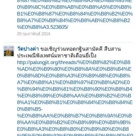
8%87%E0%B8%82%E0%B8%A3%E0%B8%93%E
0%B9%8C%E0%B8%AB%E0%B8%A5%E0%B8%
B1%E0%B8%87%E0%B8%84%E0%B8%B2%E0%
B8%A7%E0%B8%B4%E0%B8%AB%E0%B8%B2
%E0%B8%A3.523605/
20 กุมภาพันธ์ 2014
วัดปางค่า
ขอเชิญร่วมทอดกฐินสามัคคี สืบสาน
ประเพณีฟังเทศน์มหาชาติเดือนยี่เป็ง
http://palungjit.org/threads/%E0%B8%82%E0%B8
%AD%E0%B9%80%E0%B8%8A%E0%B8%B4%E
0%B8%8D%E0%B8%A3%E0%B9%88%E0%B8%
A7%E0%B8%A1%E0%B8%97%E0%B8%AD%E0
%B8%94%E0%B8%81%E0%B8%90%E0%B8%B4
%E0%B8%99%E0%B8%AA%E0%B8%B2%E0%B
8%A1%E0%B8%B1%E0%B8%84%E0%B8%84%E
0%B8%B5-
%E0%B8%AA%E0%B8%B7%E0%B8%9A%E0%B
8%AA%E0%B8%B2%E0%B8%99%E0%B8%9B%
E0%B8%A3%E0%B8%B0%E0%B9%80%E0%B8
%9E%E0%B8%93%E0%B8%B5%E0%B8%9F%E0