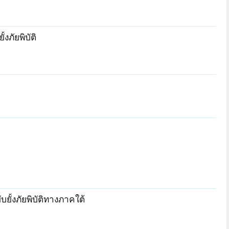
งภัยพิบัติ
ยั้งภัยพิบัติทางภาคใต้