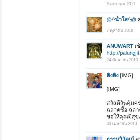
3 มกราคม 2011
@^น้ำใส^@
7 ตุลาคม 2010
ANUWART
เช
http://palungj
24 มิถุนายน 2010
ติงติง
[IMG]
[IMG]
สวัสดีวันคุ้มค
ฉลาดซื้อ ฉลา
ขอให้คุณมีสุ
30 เมษายน 2010
ธรรมวิวัฒน์
ส