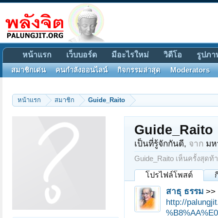
หน้าแรก
เว็บบอร์ด
มีอะไรใหม่
วิดีโอ
รูปภา
สมาชิกเด่น
คนกำลังออนไลน์
กิจกรรมล่าสุด
Moderators
หน้าแรก
สมาชิก
Guide_Raito
Guide_Raito
เป็นที่รู้จักกันดี
,
จาก
มหา
Guide_Raito เห็นครั้งสุดท้
โปรไฟล์โพสต์
สาธุ ธรรม
>> 
http://pal
%B8%AA%E0