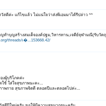
สวัสดีค่ะ แก้ไขแล้ว ไม่แน่ใจว่าส่งพีเอมมาได้รึปล่าว ^^
ิญทำบุญสร้างสมเด็จองค์ปฐม,วิหารทาน,เจดีย์จุฬามณี(รับวัต
it.org/threads/เ�...153668.42/
รองผู้บริโภคค่ะ
ดใช้ ใส่ใจสุขภาพนะคะ...
ขภาพกาย สุขภาพจิตดี ตลอดปีและตลอดไปค่ะ...
วัสดีปีใหม่ครับ ขอให้มีความสุขมากๆนะครับ