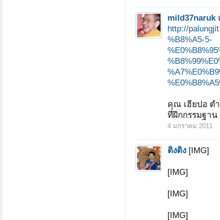
mild37naruk
http://pal
%B8%A5-5-
%E0%B8%95
%B8%99%E0
%A7%E0%B9
%E0%B8%A5
คุณ เฮียปอ ต
ที่ฝึกกรรมฐาน 
4 มกราคม 2011
หน้า 1 ของ 2
1
2
ถัดไป >
ติงติง
[IMG]
[IMG]
[IMG]
[IMG]