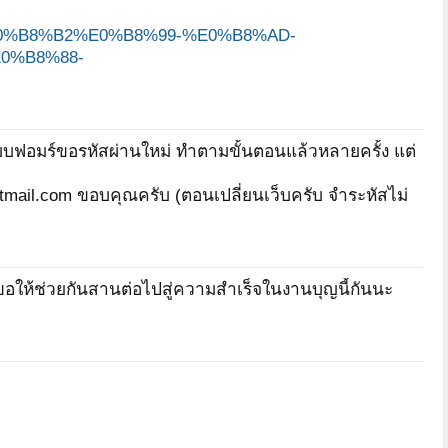
%B8%B2%E0%B8%99-%E0%B8%AD-
0%B8%88-
บฟอมร์ขอรหัสผ่านใหม่ ทำตามขั้นตอนแล้วหลายครั้ง แต่
@hotmail.com ขอบคุณครับ (ตอนเปลี่ยนเว็บครับ จำระหัสไม่
ขอให้ช่วยกันสานต่อไปสู่ความสำเร็จในงานบุญนี้กันนะ