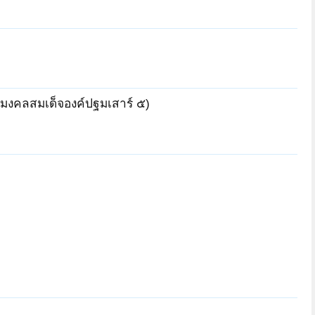
ถุมงคลสมเด็จองค์ปฐมเสาร์ ๕)