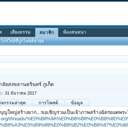
พ
เสียงธรรม
ห้องสนทนา
สมาชิก
โปรไฟล์ที่ถูกโพสต์ล่าสุด
ลัยสงขลานครินทร์ ภูเก็ต
าย:
31 ธันวาคม 2017
กิจกรรมล่าสุด
การโพสต์
ข้อมูล
บุญใหญ่สร้างยาก...ขอเชิญร่วมเป็นเจ้าภาพสร้างฉัตรยอดพระ
ungjit.org/threads/%E0%B8%9A%E0%B8%B8%E0%B8%
%B8%A3%E0%B9%89%E0%B8%B2%E0%B8%87%E0%B8