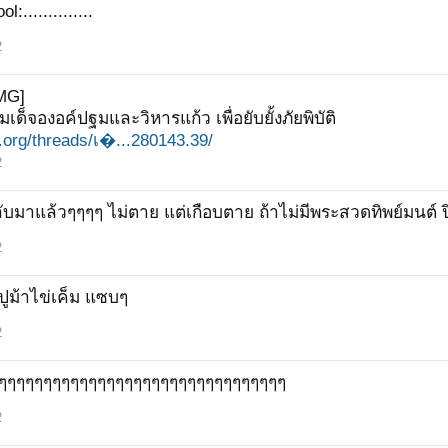
ol:..............
2
MG]
ด็จองอค์ปฐมและวิหารแก้ว เพื่อยับยั้งภัยพิบัติ
it.org/threads/เ�...280143.39/
2
ับมาแล้วๆๆๆๆ ไม่ตาย แต่เกือบตาย ถ้าไม่มีพระสวดทิพย์มนต์ ป
2
ปูม้าไข่เค็ม แซบๆ
2
ๆๆๆๆๆๆๆๆๆๆๆๆๆๆๆๆๆๆๆๆๆๆๆๆๆๆๆๆๆๆๆๆ
2