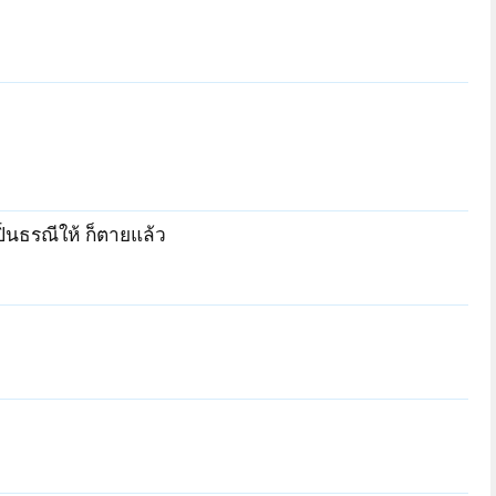
ิ่นธรณีให้ ก็ตายแล้ว