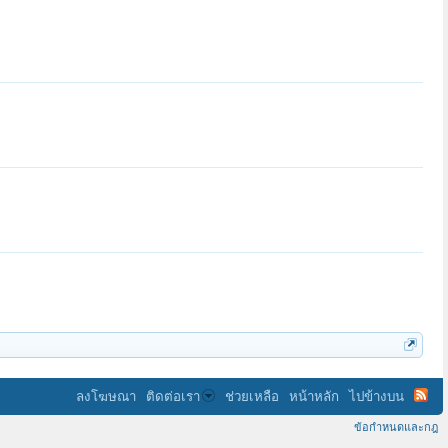
ลงโฆษณา
ติดต่อเรา
ช่วยเหลือ
หน้าหลัก
ไปข้างบน
ข้อกำหนดและกฎ