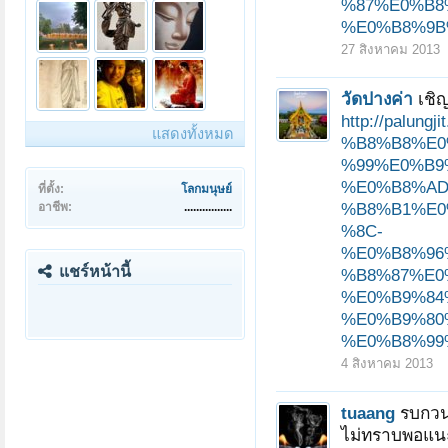
%87%E0%B8
%E0%B8%9B
27 สิงหาคม 2013
วัดปางค่า
เชิ
http://pal
แสดงทั้งหมด
%B8%B8%E0
%99%E0%B9
%E0%B8%AD
ที่ตั้ง:
โลกมนุษย์
%B8%B1%E0
อาชีพ:
................
%8C-
%E0%B8%96
แชร์หน้านี้
%B8%87%E0
%E0%B9%84
%E0%B9%80
%E0%B8%99
4 สิงหาคม 2013
tuaang
รบกวน
ไม่ทราบพอแน