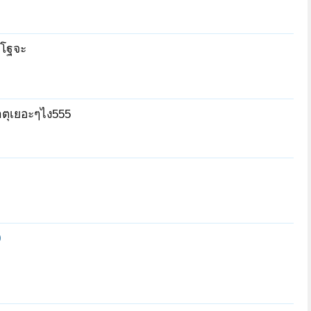
ฏโฐจะ
ธาตุเยอะๆไง555
0