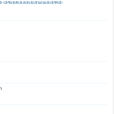
-เธซเธฅเธงเธเธเธนเนเธเธฑเธ-
า