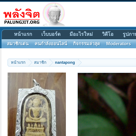
หน้าแรก
เว็บบอร์ด
มีอะไรใหม่
วิดีโอ
รูปภา
สมาชิกเด่น
คนกำลังออนไลน์
กิจกรรมล่าสุด
Moderators
หน้าแรก
สมาชิก
nantapong