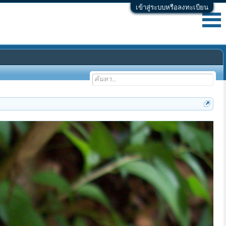
เข้าสู่ระบบหรือลงทะเบียน