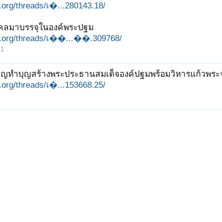
it.org/threads/เ�...280143.18/
มงคลมาบรรจุในองค์พระปฐม
jit.org/threads/เ��...��.309768/
11
ชิญทำบุญสร้างพระประธานสมเด็จองค์ปฐมพร้อมวิหารแก้วพระจ
it.org/threads/เ�...153668.25/