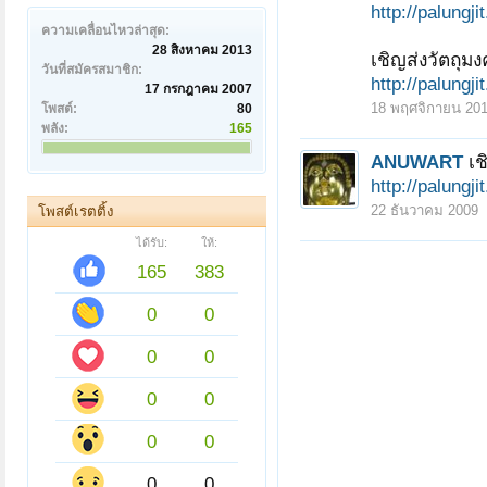
http://palungj
ความเคลื่อนไหวล่าสุด:
28 สิงหาคม 2013
เชิญส่งวัตถุ
วันที่สมัครสมาชิก:
http://palung
17 กรกฎาคม 2007
18 พฤศจิกายน 20
โพสต์:
80
พลัง:
165
ANUWART
เ
http://palungj
22 ธันวาคม 2009
โพสต์เรตติ้ง
ได้รับ:
ให้:
165
383
0
0
0
0
0
0
0
0
0
0