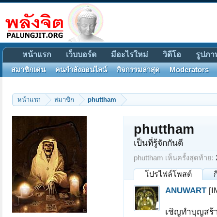
หน้าแรก
เว็บบอร์ด
มีอะไรใหม่
วิดีโอ
รูปภา
สมาชิกเด่น
คนกำลังออนไลน์
กิจกรรมล่าสุด
Moderators
หน้าแรก
สมาชิก
phuttham
phuttham
เป็นที่รู้จักกันดี
phuttham เห็นครั้งสุดท้าย:
โปรไฟล์โพสต์
ANUWART
[I
เชิญทำบุญสร้า