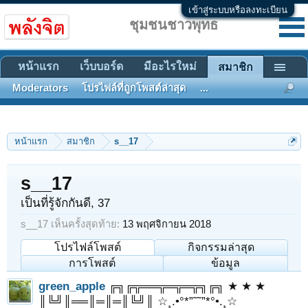
เข้าสู่ระบบหรือลงทะเบียน
ชุมชนชาวพุทธ
หน้าแรก
เว็บบอร์ด
มีอะไรใหม่
สมาชิก
Moderators
โปรไฟล์ที่ถูกโพสต์ล่าสุด
...
หน้าแรก
สมาชิก
s__17
s__17
เป็นที่รู้จักกันดี
, 37
s__17 เห็นครั้งสุดท้าย:
13 พฤศจิกายน 2018
โปรไฟล์โพสต์
กิจกรรมล่าสุด
การโพสต์
ข้อมูล
green_apple
╔╗╔╦══╦═╦═╦╗╔╗ ★ ★ ★
║╚╝║══║═║═║╚╝║ ☆¸.•°*”˜˜”*°•.¸☆