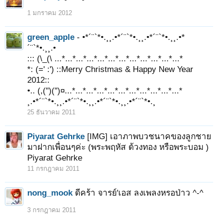
1 มกราคม 2012
green_apple
- •*´¨`*•.¸¸.•*´¨`*•.¸¸.•*´¨`*•.¸¸.•*
´¨`*•.¸¸.•
::: (\_(\ ...*...*...*...*...*...*...*...*...*...*...*...*
*: (=' :') ::Merry Christmas & Happy New Year
2012::
•.. (,('')('')¤...*...*...*...*...*...*...*...*...*...*...*
¸.•*´¨`*•.¸¸.•*´¨`*•.¸¸.•*´¨`*•.¸¸.•*´¨`*•.¸
25 ธันวาคม 2011
Piyarat Gehrke
[IMG] เอาภาพบวชนาคของลูกชาย
มาฝากเพื่อนๆค่ะ (พระพฤหัส ด้วงทอง หรือพระบอม )
Piyarat Gehrke
11 กรกฎาคม 2011
nong_mook
ดีคร้า จารย์'เอส ลงเพลงหรอป่าว ^-^
3 กรกฎาคม 2011