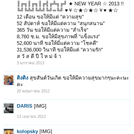
║╔╗║╔╗║╔╣╔╩╗╔╝ ★ NEW YEAR ☆ 2013 !!
╚╝╚╩╝╚╩╝╚╝═╚╝ ♥￥☆★☆★☆￥♥ ★☆
12 เดือน ขอให้มีแต่ "ความสุข"
52 สัปดาห์ ขอให้มีแต่ความ "สนุกสนาน"
365 วัน ขอให้มีแต่ความ "สำเร็จ"
8,760 ช.ม. ขอให้มีสุขภาพที่ "แข็งแรง"
52,600 นาที ขอให้มีแต่ความ "โชคดี"
31,536,000 วินาที ขอให้มีแต่ "ความรัก"
ส วั ส ดี ปี ใ ห ม่ จ้ า
3 มกราคม 2013
ติงติง
สุขสันต์วันเกิด ขอให้มีความสุขมากๆนะคะนะ
คะ
20 พฤษภาคม 2012
DARIS
[IMG]
13 เมษายน 2012
kolopsky
[IMG]