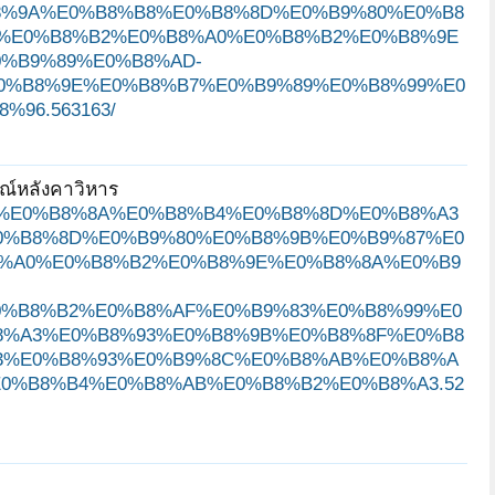
8%9A%E0%B8%B8%E0%B8%8D%E0%B9%80%E0%B8
%E0%B8%B2%E0%B8%A0%E0%B8%B2%E0%B8%9E
%B9%89%E0%B8%AD-
0%B8%9E%E0%B8%B7%E0%B9%89%E0%B8%99%E0
96.563163/
รณ์หลังคาวิหาร
B9%80%E0%B8%8A%E0%B8%B4%E0%B8%8D%E0%B8%A3
0%B8%8D%E0%B9%80%E0%B8%9B%E0%B9%87%E0
8%A0%E0%B8%B2%E0%B8%9E%E0%B8%8A%E0%B9
0%B8%B2%E0%B8%AF%E0%B9%83%E0%B8%99%E0
8%A3%E0%B8%93%E0%B8%9B%E0%B8%8F%E0%B8
3%E0%B8%93%E0%B9%8C%E0%B8%AB%E0%B8%A
0%B8%B4%E0%B8%AB%E0%B8%B2%E0%B8%A3.52