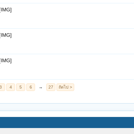
[IMG]
[IMG]
[IMG]