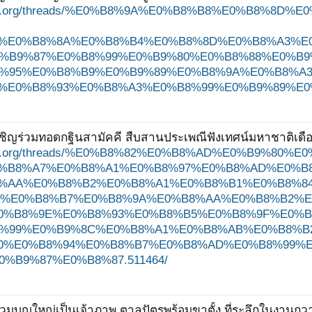
ungjit.org/threads/%E0%B8%9A%E0%B8%B8%E0%B8%
%E0%B8%8A%E0%B8%B4%E0%B8%8D%E0%B8%A3%E
%B9%87%E0%B8%99%E0%B9%80%E0%B8%88%E0%B9
%95%E0%B8%B9%E0%B9%89%E0%B8%9A%E0%B8%A
%E0%B8%93%E0%B8%A3%E0%B8%99%E0%B9%89%E0%
ชิญร่วมทอดกฐินสามัคคี สืบสานประเพณีฟังเทศน์มหาชาติเดือนย
ungjit.org/threads/%E0%B8%82%E0%B8%AD%E0%B9%
%B8%A7%E0%B8%A1%E0%B8%97%E0%B8%AD%E0%B
%AA%E0%B8%B2%E0%B8%A1%E0%B8%B1%E0%B8%84
%E0%B8%B7%E0%B8%9A%E0%B8%AA%E0%B8%B2%E
0%B8%9E%E0%B8%93%E0%B8%B5%E0%B8%9F%E0%B
%99%E0%B9%8C%E0%B8%A1%E0%B8%AB%E0%B8%B
0%E0%B8%94%E0%B8%B7%E0%B8%AD%E0%B8%99%
%B9%87%E0%B8%87.511464/
่วมบุญใหญ่เป็นเจ้าภาพ ตาลปัตรพร้อมขาตั้ง ที่ระลึกในงานถว