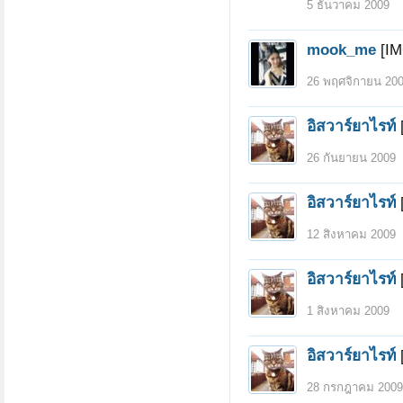
5 ธันวาคม 2009
mook_me
[I
26 พฤศจิกายน 20
อิสวาร์ยาไรท์
26 กันยายน 2009
อิสวาร์ยาไรท์
12 สิงหาคม 2009
อิสวาร์ยาไรท์
1 สิงหาคม 2009
อิสวาร์ยาไรท์
28 กรกฎาคม 2009