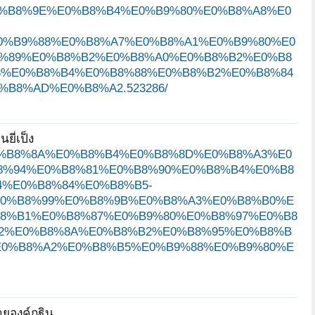
8D%E0%B8%9E%E0%B8%B4%E0%B9%80%E0%B8%A8%E0
0%B9%88%E0%B8%A7%E0%B8%A1%E0%B9%80%E0
%89%E0%B8%B2%E0%B8%A0%E0%B8%B2%E0%B8
3%E0%B8%B4%E0%B8%88%E0%B8%B2%E0%B8%84
B8%AD%E0%B8%A2.523286/
บุตรสา
^_HaPpY_^
กาลอวสาน
Baby_par
บุษบากาญจ์
frankboy
ี่เป็ง
80%E0%B8%8A%E0%B8%B4%E0%B8%8D%E0%B8%A3%E0
8%94%E0%B8%81%E0%B8%90%E0%B8%B4%E0%B8
%E0%B8%84%E0%B8%B5-
0%B8%99%E0%B8%9B%E0%B8%A3%E0%B8%B0%E
8%B1%E0%B8%87%E0%B9%80%E0%B8%97%E0%B8
2%E0%B8%8A%E0%B8%B2%E0%B8%95%E0%B8%B
noobeibei
mook_me
Siamese Wizard
E0%B8%A2%E0%B8%B5%E0%B9%88%E0%B9%80%E
บุษบากาญจ์
กาลอวสาน
frankboy
ายองค์กฐิน