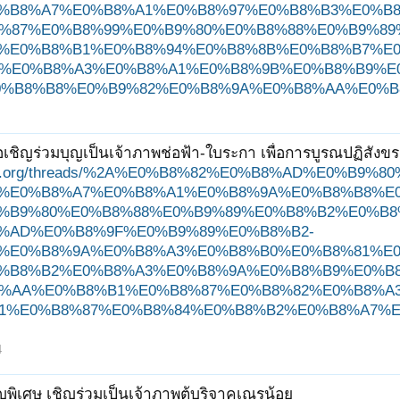
%B8%A7%E0%B8%A1%E0%B8%97%E0%B8%B3%E0%B
%87%E0%B8%99%E0%B9%80%E0%B8%88%E0%B9%89
%E0%B8%B1%E0%B8%94%E0%B8%8B%E0%B8%B7%E0
%E0%B8%A3%E0%B8%A1%E0%B8%9B%E0%B8%B9%E
%B8%B8%E0%B9%82%E0%B8%9A%E0%B8%AA%E0%B8%
เชิญร่วมบุญเป็นเจ้าภาพช่อฟ้า-ใบระกา เพื่อการบูรณปฏิสังข
ungjit.org/threads/%2A%E0%B8%82%E0%B8%AD%E0%
%E0%B8%A7%E0%B8%A1%E0%B8%9A%E0%B8%B8%E
%B9%80%E0%B8%88%E0%B9%89%E0%B8%B2%E0%B
%AD%E0%B8%9F%E0%B9%89%E0%B8%B2-
%E0%B8%9A%E0%B8%A3%E0%B8%B0%E0%B8%81%E
%B8%B2%E0%B8%A3%E0%B8%9A%E0%B8%B9%E0%B
%AA%E0%B8%B1%E0%B8%87%E0%B8%82%E0%B8%A
1%E0%B8%87%E0%B8%84%E0%B8%B2%E0%B8%A7%E
4
ญพิเศษ เชิญร่วมเป็นเจ้าภาพตู้บริจาคเณรน้อย