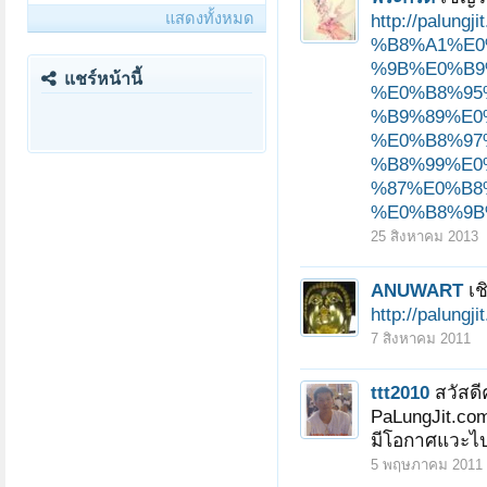
แสดงทั้งหมด
http://pal
%B8%A1%E0
%9B%E0%B9
แชร์หน้านี้
%E0%B8%95
%B9%89%E0
%E0%B8%97
%B8%99%E0
%87%E0%B8
%E0%B8%9B
25 สิงหาคม 2013
ANUWART
เช
http://palungj
7 สิงหาคม 2011
ttt2010
สวัสด
PaLungJit.com
มีโอกาศแวะไ
5 พฤษภาคม 2011