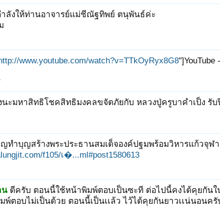
กำลังให้ท่านอาจารย์แม่ชีณัฐทิพย์ ตนุพันธ์ค่ะ
ม
http://www.youtube.com/watch?v=TTkOyRyx8G8
"]YouTube -
1
งนะมหาสิทธิโชคสิทธิมงคลขจัดภัยกับ หลวงปู่ครูบาคำเป็ง รับป
ิญทำบุญสร้างพระประธานสมเด็จองค์ปฐมพร้อมวิหารแก้วจุฬา
palungjit.com/f105/เ�...ml#post1580613
ถัดไป >
าน
ดีครับ ตอนนี้ใช้หน้าพิมพ์ตอบเป็นซะที ต่อไปนี้คงได้คุยกันใ
ิมพ์ตอบไม่เป็นด้วย ตอนนี้เป็นเเล้ว ไว้ได้คุยกันยาวเเน่นอนค