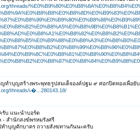
ungjit.org/threads/%E0%B9%80%E0%B8%8A%E0%B8%
%B8%9A%E0%B8%B8%E0%B8%8D%E0%B9%83%E0%B
%87%E0%B8%99%E0%B9%80%E0%B8%88%E0%B9%89
%E0%B8%B2%E0%B8%A5%E0%B8%9B%E0%B8%B1%E
%B8%AD%E0%B8%A1%E0%B8%82%E0%B8%B2%E0%B8
%E0%B8%B5%E0%B9%88%E0%B8%A3%E0%B8%B0%E
%B8%87%E0%B8%B2%E0%B8%99%E0%B8%96%E0%B
%84%E0%B9%8C%E0%B8%81%E0%B8%90%E0%B8%B4
%E0%B8%B2%E0%B8%87%E0%B8%84%E0%B9%88%E0%B
ิญทำบุญสร้างพระพุทธรูปสมเด็จองค์ปฐม ๙ ศอกปิดทองเพื่อยับยั้
it.org/threads/เ�...280143.18/
ีครับ แนะนำบอร์ด
 - สำนักสงฆ์พรหมรังศรี
ปทำบุญตักบาตร ถวายสังฆทานกันนะครับ