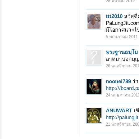
28 มีนาคม 2012
ttt2010
สวัสด
PaLungJit.com
มีโอกาศแวะไ
5 พฤษภาคม 2011
พระฐานธมฺโม
อาตมาบอกบุ
26 พฤศจิกายน 20
noonei789
ร่
http:///board.
24 พฤษภาคม 201
ANUWART
เช
http://palungj
21 พฤศจิกายน 20