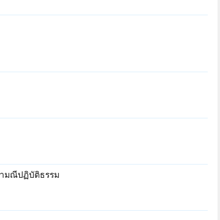
ามณีปฏิบัติธรรม