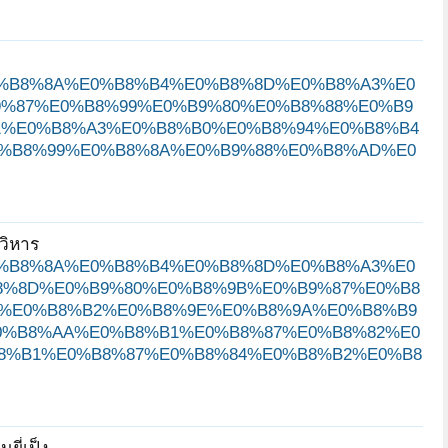
80%E0%B8%8A%E0%B8%B4%E0%B8%8D%E0%B8%A3%E0
%87%E0%B8%99%E0%B9%80%E0%B8%88%E0%B9
1%E0%B8%A3%E0%B8%B0%E0%B8%94%E0%B8%B4
%B8%99%E0%B8%8A%E0%B9%88%E0%B8%AD%E0
วิหาร
80%E0%B8%8A%E0%B8%B4%E0%B8%8D%E0%B8%A3%E0
8%8D%E0%B9%80%E0%B8%9B%E0%B9%87%E0%B8
0%E0%B8%B2%E0%B8%9E%E0%B8%9A%E0%B8%B9
0%B8%AA%E0%B8%B1%E0%B8%87%E0%B8%82%E0
8%B1%E0%B8%87%E0%B8%84%E0%B8%B2%E0%B8