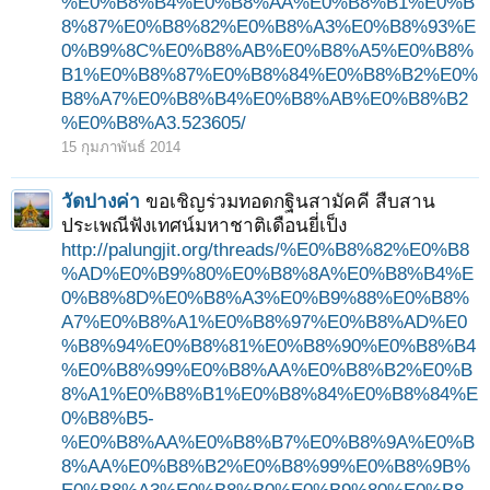
%E0%B8%B4%E0%B8%AA%E0%B8%B1%E0%B
8%87%E0%B8%82%E0%B8%A3%E0%B8%93%E
0%B9%8C%E0%B8%AB%E0%B8%A5%E0%B8%
B1%E0%B8%87%E0%B8%84%E0%B8%B2%E0%
B8%A7%E0%B8%B4%E0%B8%AB%E0%B8%B2
%E0%B8%A3.523605/
15 กุมภาพันธ์ 2014
วัดปางค่า
ขอเชิญร่วมทอดกฐินสามัคคี สืบสาน
ประเพณีฟังเทศน์มหาชาติเดือนยี่เป็ง
http://palungjit.org/threads/%E0%B8%82%E0%B8
%AD%E0%B9%80%E0%B8%8A%E0%B8%B4%E
0%B8%8D%E0%B8%A3%E0%B9%88%E0%B8%
A7%E0%B8%A1%E0%B8%97%E0%B8%AD%E0
%B8%94%E0%B8%81%E0%B8%90%E0%B8%B4
%E0%B8%99%E0%B8%AA%E0%B8%B2%E0%B
8%A1%E0%B8%B1%E0%B8%84%E0%B8%84%E
0%B8%B5-
%E0%B8%AA%E0%B8%B7%E0%B8%9A%E0%B
8%AA%E0%B8%B2%E0%B8%99%E0%B8%9B%