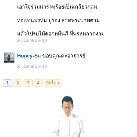
เอาใจร่วมมารวมร้อยเป็นเกลียวกลม
ทอแทนพรหม ปูรอง ลาดพระบาทตาม
แล้วโปรยไม้ดอกหมื่นสี ที่พรหมลาดงาม
29 เมษายน 2010
Honey-Su
ขอบคุณค่ะอาจารย์
29 เมษายน 2010