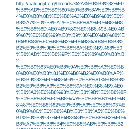
http://palungjit.org/threads/%2A%E0%B8%82%E0
%B8%AD%E0%B9%80%E0%B8%8A%E0%B8%B
4%E0%B8%8D%E0%B8%A3%E0%B9%88%E0%
B8%A7%E0%B8%A1%E0%B8%9A%E0%B8%B8
%E0%B8%8D%E0%B9%80%E0%B8%9B%E0%B
9%87%E0%B8%99%E0%B9%80%E0%B8%88%E
0%B9%89%E0%B8%B2%E0%B8%A0%E0%B8%
B2%E0%B8%9E%E0%B8%8A%E0%B9%88%E0
%B8%AD%E0%B8%9F%E0%B9%89%E0%B8%B
2-
%E0%B9%83%E0%B8%9A%E0%B8%A3%E0%B
8%B0%E0%B8%81%E0%B8%B2%E0%B8%AF%
E0%B9%83%E0%B8%99%E0%B8%81%E0%B8%
B2%E0%B8%A3%E0%B8%9A%E0%B8%B9%E0
%B8%A3%E0%B8%93%E0%B8%9B%E0%B8%8F
%E0%B8%B4%E0%B8%AA%E0%B8%B1%E0%B
8%87%E0%B8%82%E0%B8%A3%E0%B8%93%E
0%B9%8C%E0%B8%AB%E0%B8%A5%E0%B8%
B1%E0%B8%87%E0%B8%84%E0%B8%B2%E0%
B8%A7%E0%B8%B4%E0%B8%AB%E0%B8%B2