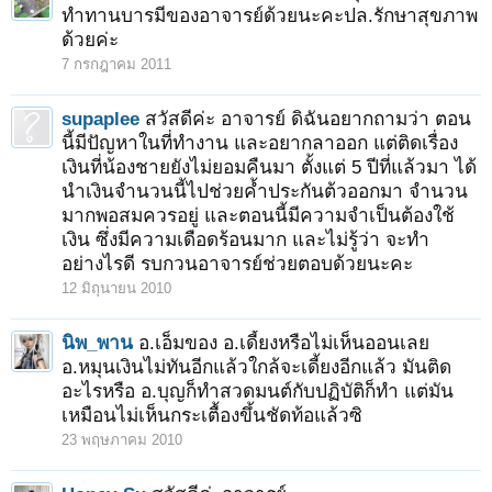
ทำทานบารมีของอาจารย์ด้วยนะคะปล.รักษาสุขภาพ
ด้วยค่ะ
7 กรกฎาคม 2011
supaplee
สวัสดีค่ะ อาจารย์ ดิฉันอยากถามว่า ตอน
นี้มีปัญหาในที่ทำงาน และอยากลาออก แต่ติดเรื่อง
เงินที่น้องชายยังไม่ยอมคืนมา ตั้งแต่ 5 ปีที่แล้วมา ได้
นำเงินจำนวนนี้ไปช่วยค้ำประกันต้วออกมา จำนวน
มากพอสมควรอยู่ และตอนนี้มีความจำเป็นต้องใช้
เงิน ซึ่งมีความเดือดร้อนมาก และไม่รู้ว่า จะทำ
อย่างไรดี รบกวนอาจารย์ช่วยตอบด้วยนะคะ
12 มิถุนายน 2010
นิพ_พาน
อ.เอ็มของ อ.เดี้ยงหรือไม่เห็นออนเลย
อ.หมุนเงินไม่ทันอีกแล้วใกล้จะเดี้ยงอีกแล้ว มันติด
อะไรหรือ อ.บุญก็ทำสวดมนต์กับปฏิบัติก็ทำ แต่มัน
เหมือนไม่เห็นกระเตื้องขึ้นชัดท้อแล้วซิ
23 พฤษภาคม 2010