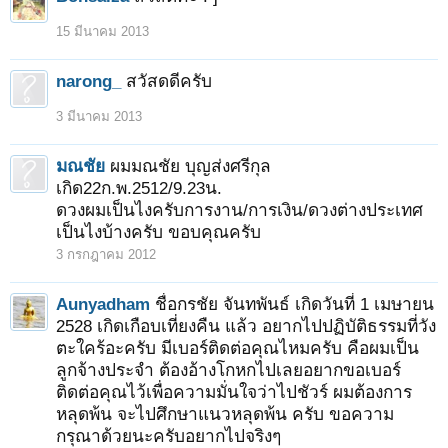
15 มีนาคม 2013
narong_
สวัสดดีครับ
3 มีนาคม 2013
มณชัย
ผมมณชัย บุญส่งศรีกุล
เกิด22ก.พ.2512/9.23น.
ดวงผมเป็นไงครับการงาน/การเงิน/ดวงต่างประเทศ
เป็นไงบ้างครับ ขอบคุณครับ
3 กรกฎาคม 2012
Aunyadham
ชื่อกรชัย จันทพันธ์ เกิดวันที่ 1 เมษายน
2528 เกิดเกือบเที่ยงคืน แล้ว อยากไปปฏิบัติธรรมที่วัง
ตะใคร้อะครับ มีเบอร์ติดต่อคุณไหมครับ คือผมเป็น
ลูกจ้างประจำ ต้องอ้างโกหกไปเลยอยากขอเบอร์
ติดต่อคุณไว้เพื่อความมั่นใจว่าไปชัวร์ ผมต้องการ
หลุดพ้น จะไปศึกษาแนวหลุดพ้น ครับ ขอความ
กรุณาด้วยนะครับอยากไปจริงๆ