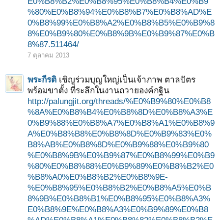
E0%B8%B2%E0%B8%95%E0%B8%B4%E0%B9
%80%E0%B8%94%E0%B8%B7%E0%B8%AD%E
0%B8%99%E0%B8%A2%E0%B8%B5%E0%B9%8
8%E0%B9%80%E0%B8%9B%E0%B9%87%E0%B
8%87.511464/
7 ตุลาคม 2013
พระกีรติ
เชิญร่วมบุญใหญ่เป็นเจ้าภาพ ตาลปัตร
พร้อมขาตั้ง ที่ระลึกในงานถวายองค์กฐิน
http://palungjit.org/threads/%E0%B9%80%E0%B8
%8A%E0%B8%B4%E0%B8%8D%E0%B8%A3%E
0%B9%88%E0%B8%A7%E0%B8%A1%E0%B8%9
A%E0%B8%B8%E0%B8%8D%E0%B9%83%E0%
B8%AB%E0%B8%8D%E0%B9%88%E0%B9%80
%E0%B8%9B%E0%B9%87%E0%B8%99%E0%B9
%80%E0%B8%88%E0%B9%89%E0%B8%B2%E0
%B8%A0%E0%B8%B2%E0%B8%9E-
%E0%B8%95%E0%B8%B2%E0%B8%A5%E0%B
8%9B%E0%B8%B1%E0%B8%95%E0%B8%A3%
E0%B8%9E%E0%B8%A3%E0%B9%89%E0%B8