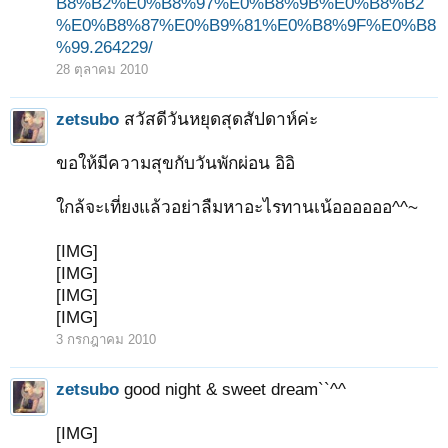
B8%B2%E0%B8%97%E0%B8%9B%E0%B8%B2
%E0%B8%87%E0%B9%81%E0%B8%9F%E0%B8
%99.264229/
28 ตุลาคม 2010
zetsubo
สวัสดีวันหยุดสุดสัปดาห์ค่ะ
ขอให้มีความสุขกับวันพักผ่อน อิอิ
ใกล้จะเที่ยงแล้วอย่าลืมหาอะไรทานเน้ออออออ^^~
[IMG]
[IMG]
[IMG]
[IMG]
3 กรกฎาคม 2010
zetsubo
good night & sweet dream``^^
[IMG]