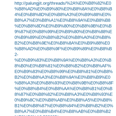
http://palungjit.org/threads/%2A%E0%B8%82%E0
%B8%AD%E0%B9%80%E0%B8%8A%E0%B8%B
4%E0%B8%8D%E0%B8%A3%E0%B9%88%E0%
B8%A7%E0%B8%A1%E0%B8%9A%E0%B8%B8
%E0%B8%8D%E0%B9%80%E0%B8%9B%E0%B
9%87%E0%B8%99%E0%B9%80%E0%B8%88%E
0%B9%89%E0%B8%B2%E0%B8%A0%E0%B8%
B2%E0%B8%9E%E0%B8%8A%E0%B9%88%E0
%B8%AD%E0%B8%9F%E0%B9%89%E0%B8%B
2-
%E0%B9%83%E0%B8%9A%E0%B8%A3%E0%B
8%B0%E0%B8%81%E0%B8%B2%E0%B8%AF%
E0%B9%83%E0%B8%99%E0%B8%81%E0%B8%
B2%E0%B8%A3%E0%B8%9A%E0%B8%B9%E0
%B8%A3%E0%B8%93%E0%B8%9B%E0%B8%8F
%E0%B8%B4%E0%B8%AA%E0%B8%B1%E0%B
8%87%E0%B8%82%E0%B8%A3%E0%B8%93%E
0%B9%8C%E0%B8%AB%E0%B8%A5%E0%B8%
B1%E0%B8%87%E0%B8%84%E0%B8%B2%E0%
B8%A7%E0%B8%B4%E0%B8%AB%E0%B8%B2