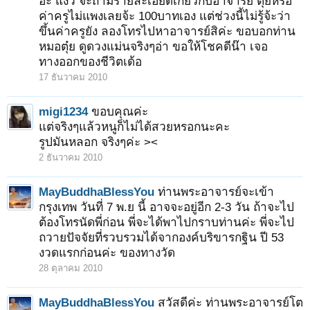
อ่ะ แง่ว จะถามรายละเอียดเกี่ยวกับอาจารย์ ตุ๋ยหรอ
ค่าครูไม่แพงเลยจ้ะ 100บาทเอง แต่ช่วงนี้ไม่รู้จ้ะว่า
ขึ้นค่าครูยัง ลองโทรไปหาอาจารย์สิค่ะ ขอบอกท่าน
หมอตุ๋ย ดูดวงแม่นจริงๆอ่า ขอให้โชคดีน๊า เจอ
ทางออกของชีวิตเด้อ
17 ธันวาคม 2010
migi1234
ขอบคุณค่ะ
แต่จริงๆแล้วหนูก็ไม่ได้สวยหรอกนะคะ
1
2
3
ถัดไป >
รูปมันหลอก จริงๆค่ะ ><
2 ธันวาคม 2010
MayBuddhaBlessYou
ท่านพระอาจารย์จะเข้า
กรุงเทพ วันที่ 7 พ.ย นี้ อาจจะอยู่อีก 2-3 วัน ถ้าจะไป
ต้องโทรนัดพี่ก่อน พี่จะได้พาไปกราบท่านค่ะ พี่จะไป
ถวายปัจจัยที่รวบรวมได้จากองค์บริขารกฐิน ปี 53
งวดแรกก่อนค่ะ ของทางวัด
28 ตุลาคม 2010
MayBuddhaBlessYou
สวัสดีค่ะ ท่านพระอาจารย์โต