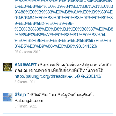
%B8%A5%E0%B8%B0%E0%B8%A7%E0%B8%B
1%E0%B8%94%E0%B9%84%E0%B8%A1%E0%B
9%88%E0%B9%83%E0%B8%8A%E0%B9%89%E
0%B9%84%E0%B8%9F%E0%B8%9F%E0%B9%8
9%E0%B8%B2-%E0%B9%98-
%E0%B8%88%E0%B8%B1%E0%B8%87%E0%B8
%AB%E0%B8%A7%E0%B8%B1%E0%B8%94-
%E0%B8%9B%E0%B8%B5%E0%B8%97%E0%B
8%B5%E0%B9%88-%E0%B9%93.344323/
25 มิถุนายน 2012
ANUWART
เชิญร่วมสร้างสมเด็จองค์ปฐม ๙ ศอกปิด
ทอง ณ เขามหาชัย เพื่อยับยั้งภัยพิบัติทางภาคใต้
http://palungjit.org/threads/เ�...��.280143/
5 มีนาคม 2011
สิริญา
" ชีวิตลิขิต " แม่ชีณัฐทิพย์ ตนุพันธ์ -
PaLungJit.com
5 มีนาคม 2011