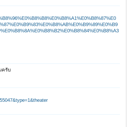
95%E0%B8%96%E0%B8%B8%E0%B8%A1%E0%B8%87%E0
%87%E0%B9%83%E0%B8%AB%E0%B9%89%E0%B9
9%E0%B8%8A%E0%B8%B2%E0%B8%84%E0%B8%A3
มครับ
55047&type=1&theater