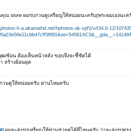
ยนคุณ store ผมรบกวนดูเหรียญให้หน่อยนะครับ(พระผมเองนะค
-sphotos-h-a.akamaihd.net/hphotos-ak-xpf1/v/t34.0-12/10
5a23e56e11cbb47cff5f891&oe=54561AC3&__gda__=141484
ุฒซ้อน ต้องเห็นหน้าหลัง ขอบจึงจะชี้ชัดได้
 สร้างย้อนยุค
กวนดูให้หน่อยครับ ผ่านไหมครับ
00
ผมจะส่งรูปเหรียญให้ท่านช่วยดูได้ที่ไหนครับ ว่าจะส่งรูปตรงนี