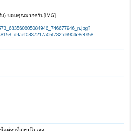
รับ) ขอบคุณมากครับ[IMG]
เอ๋สระบุรี
อนุชวน
joni_buddhist
743573_683560805084946_746677946_n.jpg?
8158_d9aef0837217a05f732fd6904e8e0f58
bigfoot
crodile
ศศิสิทธิ์
nanaping
utumporn89
นวมินทร์
saitailoi
P&#039;Pat
CHOTIYA
้แต่หาที่ส่งรูปไม่เจอ