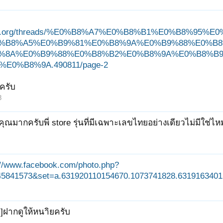
ungjit.org/threads/%E0%B8%A7%E0%B8%B1%E0%B8%
%B8%A5%E0%B9%81%E0%B8%9A%E0%B9%88%E0%B8
%8A%E0%B9%88%E0%B8%B2%E0%B8%9A%E0%B8%B
E0%B8%9A.490811/page-2
ครับ
3
ุณมากครับพี่ store รุ่นที่มีเฉพาะเลขไทยอย่างเดียวไม่มีใช่ไห
://www.facebook.com/photo.php?
45841573&set=a.631920110154670.1073741828.6319163401
]ฝากดูให้หนาิยครับ