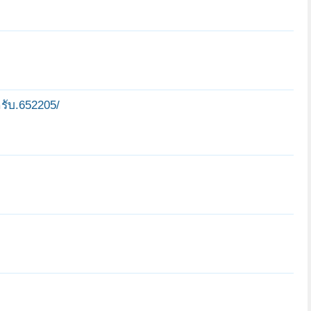
ครับ.652205/
บ