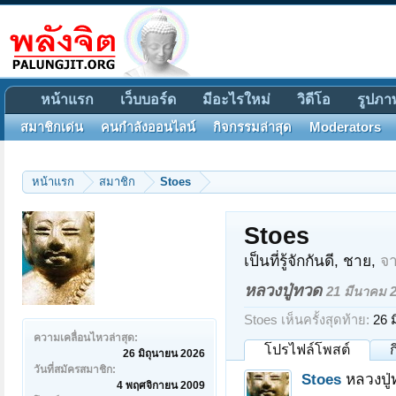
หน้าแรก
เว็บบอร์ด
มีอะไรใหม่
วิดีโอ
รูปภา
สมาชิกเด่น
คนกำลังออนไลน์
กิจกรรมล่าสุด
Moderators
หน้าแรก
สมาชิก
Stoes
Stoes
เป็นที่รู้จักกันดี
, ชาย,
จ
หลวงปู่ทวด
21 มีนาคม 
Stoes เห็นครั้งสุดท้าย:
26 
ความเคลื่อนไหวล่าสุด:
โปรไฟล์โพสต์
26 มิถุนายน 2026
วันที่สมัครสมาชิก:
Stoes
หลวงปู
4 พฤศจิกายน 2009