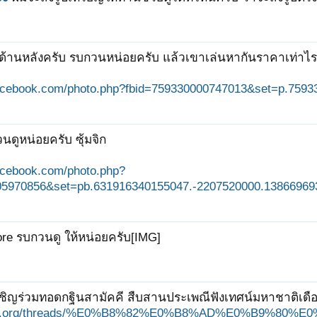
ี้ด้านหลังครับ รบกวนหน่อยครับ แล้วเขาเล่นหากันราคาเท่าไร
facebook.com/photo.php?fbid=759330000747013&set=p.759
นดูหน่อยครับ ซุ้มจิก
acebook.com/photo.php?
05970856&set=pb.631916340155047.-2207520000.138669693
store รบกวนดู ให้หน่อยครับ[IMG]
ชิญร่วมทอดกฐินสามัคคี สืบสานประเพณีฟังเทศน์มหาชาติเดือนย
ungjit.org/threads/%E0%B8%82%E0%B8%AD%E0%B9%