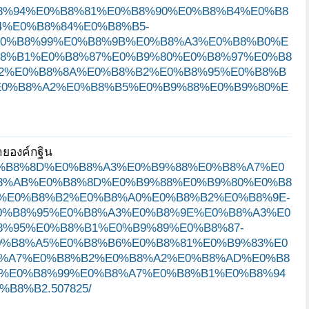
8%94%E0%B8%81%E0%B8%90%E0%B8%B4%E0%B8
%E0%B8%84%E0%B8%B5-
0%B8%99%E0%B8%9B%E0%B8%A3%E0%B8%B0%E
8%B1%E0%B8%87%E0%B9%80%E0%B8%97%E0%B8
2%E0%B8%8A%E0%B8%B2%E0%B8%95%E0%B8%B
E0%B8%A2%E0%B8%B5%E0%B9%88%E0%B9%80%E
ายองค์กฐิน
B4%E0%B8%8D%E0%B8%A3%E0%B9%88%E0%B8%A7%E0
8%AB%E0%B8%8D%E0%B9%88%E0%B9%80%E0%B8
%E0%B8%B2%E0%B8%A0%E0%B8%B2%E0%B8%9E-
0%B8%95%E0%B8%A3%E0%B8%9E%E0%B8%A3%E0
%95%E0%B8%B1%E0%B9%89%E0%B8%87-
0%B8%A5%E0%B8%B6%E0%B8%81%E0%B9%83%E0
8%A7%E0%B8%B2%E0%B8%A2%E0%B8%AD%E0%B8
%E0%B8%99%E0%B8%A7%E0%B8%B1%E0%B8%94
8%B2.507825/