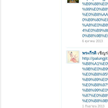
%B9%88%E0
%99%E0%B8
%E0%B8%AA
0%B9%80%E
%A8%E0%B8
4%E0%B9%8
0%B8%9B%E0
6 ตุลาคม 2013
พระกีรติ
เชิญร
http://pal
%B8%A1%E0
%9B%E0%B9
%E0%B8%95
หน้า 1 ของ 4
1
2
3
4
ถัดไป >
%B9%89%E0
%E0%B8%97
%B8%99%E0
%87%E0%B8
%E0%B8%9B
1 กันยายน 2013