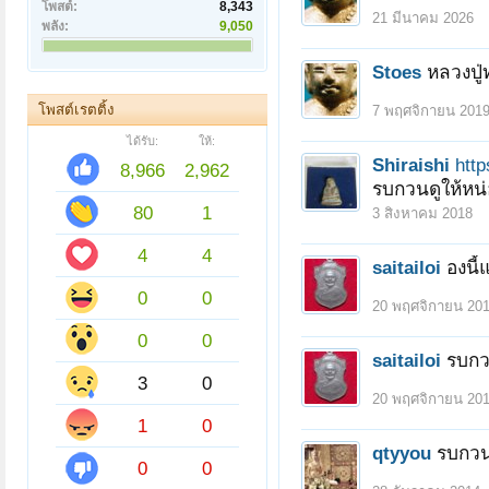
โพสต์:
8,343
21 มีนาคม 2026
พลัง:
9,050
Stoes
หลวงปู
โพสต์เรตติ้ง
7 พฤศจิกายน 201
ได้รับ:
ให้:
Shiraishi
http
8,966
2,962
รบกวนดูให้หน
80
1
3 สิงหาคม 2018
4
4
saitailoi
องนี้
0
0
20 พฤศจิกายน 20
0
0
saitailoi
รบกว
3
0
20 พฤศจิกายน 20
1
0
qtyyou
รบกวน
0
0