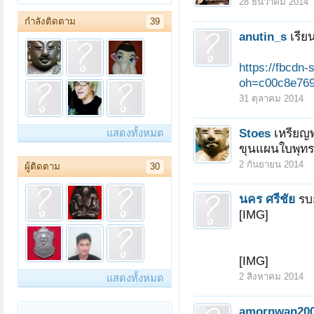
28 ธันวาคม 2014
กำลังติดตาม
39
anutin_s
เรี
https://fbcdn
oh=c00c8e769
31 ตุลาคม 2014
Stoes
เหรียญพ
แสดงทั้งหมด
ขุนแผนใบพุทรา
2 กันยายน 2014
ผู้ติดตาม
30
นคร ศรีชัย
รบ
[IMG]
[IMG]
2 สิงหาคม 2014
แสดงทั้งหมด
amornwan20