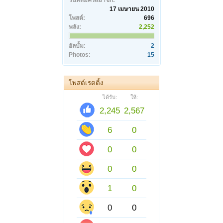
วันที่สมัครสมาชิก:
17 เมษายน 2010
โพสต์:
696
พลัง:
2,252
อัลบั้ม:
2
Photos:
15
โพสต์เรตติ้ง
ได้รับ:
ให้:
2,245
2,567
6
0
0
0
0
0
1
0
0
0