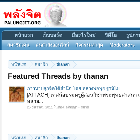
หน้าแรก
เว็บบอร์ด
มีอะไรใหม่
วิดีโอ
รูปภา
สมาชิกเด่น
คนกำลังออนไลน์
กิจกรรมล่าสุด
Moderators
หน้าแรก
สมาชิก
thanan
Featured Threads by thanan
ภาวนาปลุกจิตใต้สำนึก โดย หลวงพ่อพุธ ฐานิโย
[ATTACH] เทศน์อบรมครูผู้สอนวิชาพระพุทธศาสนา เขตก
หลาย...
25 ธันวาคม 2011
ในห้อง:
อภิญญา - สมาธิ
หน้าแรก
สมาชิก
thanan