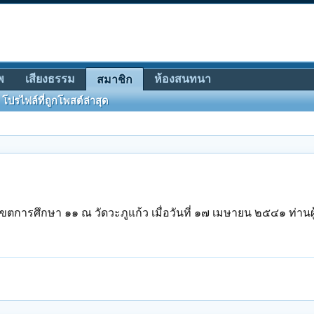
พ
เสียงธรรม
ห้องสนทนา
สมาชิก
โปรไฟล์ที่ถูกโพสต์ล่าสุด
ารศึกษา ๑๑ ณ วัดวะภูแก้ว เมื่อวันที่ ๑๗ เมษายน ๒๕๔๑ ท่านผู้เ