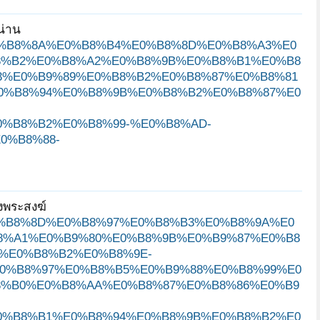
น่าน
80%E0%B8%8A%E0%B8%B4%E0%B8%8D%E0%B8%A3%E0
8%B2%E0%B8%A2%E0%B8%9B%E0%B8%B1%E0%B8
3%E0%B9%89%E0%B8%B2%E0%B8%87%E0%B8%81
0%B8%94%E0%B8%9B%E0%B8%B2%E0%B8%87%E0
%B8%B2%E0%B8%99-%E0%B8%AD-
0%B8%88-
งพระสงฆ์
B4%E0%B8%8D%E0%B8%97%E0%B8%B3%E0%B8%9A%E0
8%A1%E0%B9%80%E0%B8%9B%E0%B9%87%E0%B8
%E0%B8%B2%E0%B8%9E-
0%B8%97%E0%B8%B5%E0%B9%88%E0%B8%99%E0
8%B0%E0%B8%AA%E0%B8%87%E0%B8%86%E0%B9
0%B8%B1%E0%B8%94%E0%B8%9B%E0%B8%B2%E0