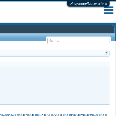
เข้าสู่ระบบหรือลงทะเบียน
%8D%E0%B9%83%E0%B8%AB%E0%B8%8D%E0%B9%88%E