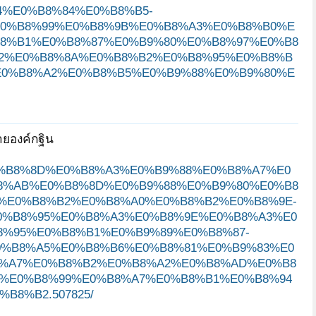
%E0%B8%84%E0%B8%B5-
0%B8%99%E0%B8%9B%E0%B8%A3%E0%B8%B0%E
8%B1%E0%B8%87%E0%B9%80%E0%B8%97%E0%B8
2%E0%B8%8A%E0%B8%B2%E0%B8%95%E0%B8%B
E0%B8%A2%E0%B8%B5%E0%B9%88%E0%B9%80%E
ายองค์กฐิน
B4%E0%B8%8D%E0%B8%A3%E0%B9%88%E0%B8%A7%E0
8%AB%E0%B8%8D%E0%B9%88%E0%B9%80%E0%B8
%E0%B8%B2%E0%B8%A0%E0%B8%B2%E0%B8%9E-
0%B8%95%E0%B8%A3%E0%B8%9E%E0%B8%A3%E0
%95%E0%B8%B1%E0%B9%89%E0%B8%87-
0%B8%A5%E0%B8%B6%E0%B8%81%E0%B9%83%E0
8%A7%E0%B8%B2%E0%B8%A2%E0%B8%AD%E0%B8
%E0%B8%99%E0%B8%A7%E0%B8%B1%E0%B8%94
8%B2.507825/