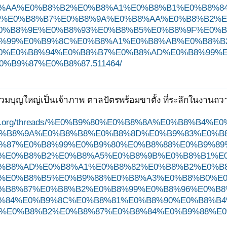
%AA%E0%B8%B2%E0%B8%A1%E0%B8%B1%E0%B8%84
%E0%B8%B7%E0%B8%9A%E0%B8%AA%E0%B8%B2%E
0%B8%9E%E0%B8%93%E0%B8%B5%E0%B8%9F%E0%B
%99%E0%B9%8C%E0%B8%A1%E0%B8%AB%E0%B8%B
0%E0%B8%94%E0%B8%B7%E0%B8%AD%E0%B8%99%
%B9%87%E0%B8%87.511464/
่วมบุญใหญ่เป็นเจ้าภาพ ตาลปัตรพร้อมขาตั้ง ที่ระลึกในงานถว
ungjit.org/threads/%E0%B9%80%E0%B8%8A%E0%B8%
%B8%9A%E0%B8%B8%E0%B8%8D%E0%B9%83%E0%B
%87%E0%B8%99%E0%B9%80%E0%B8%88%E0%B9%89
%E0%B8%B2%E0%B8%A5%E0%B8%9B%E0%B8%B1%E
%B8%AD%E0%B8%A1%E0%B8%82%E0%B8%B2%E0%B8
%E0%B8%B5%E0%B9%88%E0%B8%A3%E0%B8%B0%E
%B8%87%E0%B8%B2%E0%B8%99%E0%B8%96%E0%B
%84%E0%B9%8C%E0%B8%81%E0%B8%90%E0%B8%B4
%E0%B8%B2%E0%B8%87%E0%B8%84%E0%B9%88%E0%B