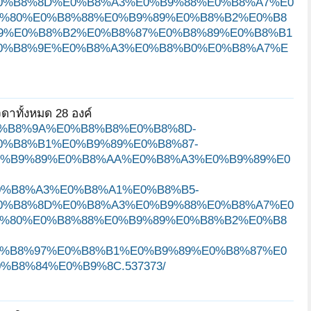
0%B8%8D%E0%B8%A3%E0%B9%88%E0%B8%A7%E0
%80%E0%B8%88%E0%B9%89%E0%B8%B2%E0%B8
9%E0%B8%B2%E0%B8%87%E0%B8%89%E0%B8%B1
0%B8%9E%E0%B8%A3%E0%B8%B0%E0%B8%A7%E
Teetab
janepat2549
เก๋ณัฐา
วดาทั้งหมด 28 องค์
1%E0%B8%9A%E0%B8%B8%E0%B8%8D-
ลุงชาลี
Natthakorn
noonei789
%B8%B1%E0%B9%89%E0%B8%87-
0%B9%89%E0%B8%AA%E0%B8%A3%E0%B9%89%E0
%B8%A3%E0%B8%A1%E0%B8%B5-
0%B8%8D%E0%B8%A3%E0%B9%88%E0%B8%A7%E0
%80%E0%B8%88%E0%B9%89%E0%B8%B2%E0%B8
วสันตฤดู
Teetab
janepat2549
%B8%97%E0%B8%B1%E0%B9%89%E0%B8%87%E0
B8%84%E0%B9%8C.537373/
Natthakorn
noonei789
เก๋ณัฐา