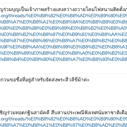
ญร่วมบุญเป็นเจ้าภาพสร้างแสงสว่างถวายโคมไฟสนามติดตั้ง
ungjit.org/threads/%E0%B8%82%E0%B8%AD%E0%B9%
%B8%A7%E0%B8%A1%E0%B8%9A%E0%B8%B8%E0%B
%80%E0%B8%88%E0%B9%89%E0%B8%B2%E0%B8%A
%E0%B8%B2%E0%B8%87%E0%B9%81%E0%B8%AA%E
%B8%87%E0%B8%96%E0%B8%A7%E0%B8%B2%E0%B
%9F%E0%B8%AA%E0%B8%99%E0%B8%B2%E0%B8%A1
%E0%B9%89%E0%B8%87%E0%B8%A0%E0%B8%B2%E
%B8%B4%E0%B9%80%E0%B8%A7%E0%B8%93%E0%B8%
กวนขอชื่อที่อยู่สำหรับจัดส่งพระสีวลีขี่ม้าค่ะ
ชิญร่วมทอดกฐินสามัคคี สืบสานประเพณีฟังเทศน์มหาชาติเดือนย
ungjit.org/threads/%E0%B8%82%E0%B8%AD%E0%B9%
%B8%A7%E0%B8%A1%E0%B8%97%E0%B8%AD%E0%B