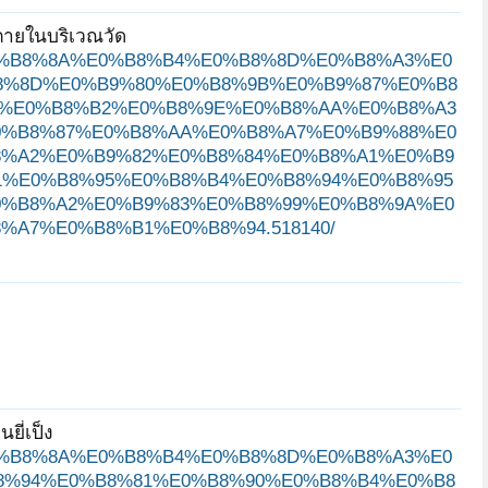
ภายในบริเวณวัด
80%E0%B8%8A%E0%B8%B4%E0%B8%8D%E0%B8%A3%E0
8%8D%E0%B9%80%E0%B8%9B%E0%B9%87%E0%B8
0%E0%B8%B2%E0%B8%9E%E0%B8%AA%E0%B8%A3
0%B8%87%E0%B8%AA%E0%B8%A7%E0%B9%88%E0
8%A2%E0%B9%82%E0%B8%84%E0%B8%A1%E0%B9
%E0%B8%95%E0%B8%B4%E0%B8%94%E0%B8%95
0%B8%A2%E0%B9%83%E0%B8%99%E0%B8%9A%E0
A7%E0%B8%B1%E0%B8%94.518140/
ี่เป็ง
80%E0%B8%8A%E0%B8%B4%E0%B8%8D%E0%B8%A3%E0
8%94%E0%B8%81%E0%B8%90%E0%B8%B4%E0%B8