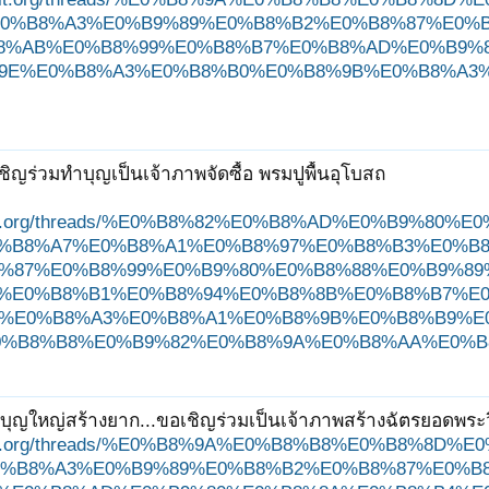
0%B8%A3%E0%B9%89%E0%B8%B2%E0%B8%87%E0%
8%AB%E0%B8%99%E0%B8%B7%E0%B8%AD%E0%B9%
9E%E0%B8%A3%E0%B8%B0%E0%B8%9B%E0%B8%A3%
ชิญร่วมทำบุญเป็นเจ้าภาพจัดซื้อ พรมปูพื้นอุโบสถ
ungjit.org/threads/%E0%B8%82%E0%B8%AD%E0%B9%
%B8%A7%E0%B8%A1%E0%B8%97%E0%B8%B3%E0%B
%87%E0%B8%99%E0%B9%80%E0%B8%88%E0%B9%89
%E0%B8%B1%E0%B8%94%E0%B8%8B%E0%B8%B7%E0
%E0%B8%A3%E0%B8%A1%E0%B8%9B%E0%B8%B9%E
%B8%B8%E0%B9%82%E0%B8%9A%E0%B8%AA%E0%B8%
บุญใหญ่สร้างยาก...ขอเชิญร่วมเป็นเจ้าภาพสร้างฉัตรยอดพระ
ungjit.org/threads/%E0%B8%9A%E0%B8%B8%E0%B8%
%B8%A3%E0%B9%89%E0%B8%B2%E0%B8%87%E0%B8