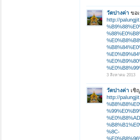
วัดปางค่า
ขอเ
http://pal
%B9%88%E0
%88%E0%B8
%E0%B8%B8
%B8%84%E0
%E0%B9%84
%E0%B9%80
%E0%B8%99
3 สิงหาคม 2013
วัดปางค่า
เชิ
http://pal
%B8%B8%E0
%99%E0%B9
%E0%B8%AD
%B8%B1%E0
%8C-
%E0%B8%96