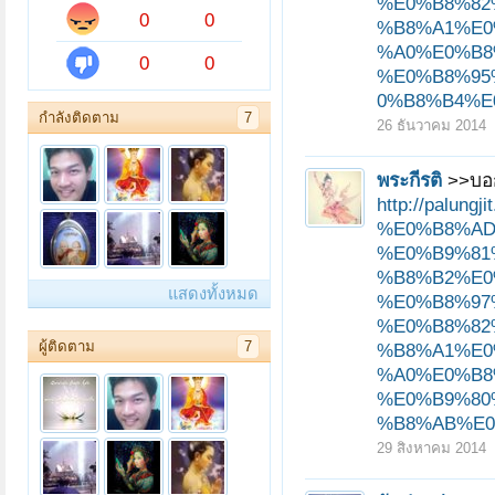
%E0%B8%82
0
0
%B8%A1%E0
%A0%E0%B8
0
0
%E0%B8%95
0%B8%B4%E
กำลังติดตาม
7
26 ธันวาคม 2014
พระกีรติ
>>บอก
http://pal
%E0%B8%AD
%E0%B9%81
%B8%B2%E0
แสดงทั้งหมด
%E0%B8%97
%E0%B8%82
ผู้ติดตาม
7
%B8%A1%E0
%A0%E0%B8
%E0%B9%80
%B8%AB%E0
29 สิงหาคม 2014