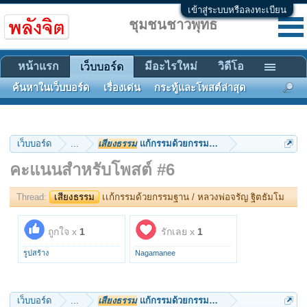
เข้าสู่ระบบหรือลงทะเบียน
ชุมชนชาวพุทธ
หน้าแรก
มีอะไรใหม่
วิดีโอ
เว็บบอร์ด
ค้นหาในเว็บบอร์ด
เรื่องเด่น
กระทู้และโพสต์ล่าสุด
เว็บบอร์ด
...
เสียงธรรม
เเก้กรรมด้วยกรรมฐาน / หลวงพ
คะแนนสำหรับโพสต์ #6
Thread:
เสียงธรรม
เเก้กรรมด้วยกรรมฐาน / หลวงพ่อจรัญ ฐิตธัมโม
ถูกใจ x
1
รักเลย x
1
รูปสร้าง
Nagamanee
เว็บบอร์ด
...
เสียงธรรม
เเก้กรรมด้วยกรรมฐาน / หลวงพ