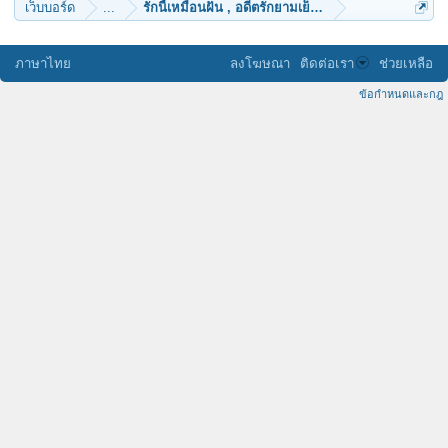
เว็บบอร์ด
...
รักนี้เหมือนฝัน , อดีตรักยามเย็น ( ร่วมอาลัยอ๊อด คีรี
ภาษาไทย
ลงโฆษณา
ติดต่อเรา
ช่วยเหลือ
ข้อกำหนดและกฎ