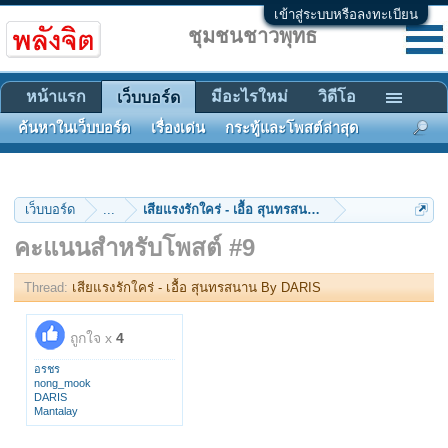
เข้าสู่ระบบหรือลงทะเบียน
ชุมชนชาวพุทธ
หน้าแรก
มีอะไรใหม่
วิดีโอ
เว็บบอร์ด
ค้นหาในเว็บบอร์ด
เรื่องเด่น
กระทู้และโพสต์ล่าสุด
เว็บบอร์ด
...
เสียแรงรักใคร่ - เอื้อ สุนทรสนาน By DARIS
คะแนนสำหรับโพสต์ #9
Thread:
เสียแรงรักใคร่ - เอื้อ สุนทรสนาน By DARIS
ถูกใจ x
4
อรชร
nong_mook
DARIS
Mantalay