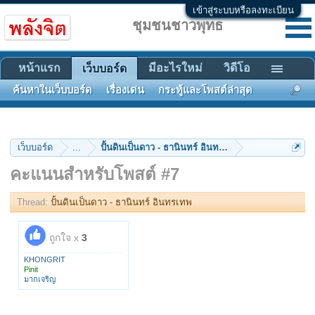
เข้าสู่ระบบหรือลงทะเบียน
ชุมชนชาวพุทธ
หน้าแรก
มีอะไรใหม่
วิดีโอ
เว็บบอร์ด
ค้นหาในเว็บบอร์ด
เรื่องเด่น
กระทู้และโพสต์ล่าสุด
เว็บบอร์ด
...
ปั้นดินเป็นดาว - ธานินทร์ อินทรเทพ
คะแนนสำหรับโพสต์ #7
Thread:
ปั้นดินเป็นดาว - ธานินทร์ อินทรเทพ
ถูกใจ x
3
KHONGRIT
Pinit
มากเจริญ