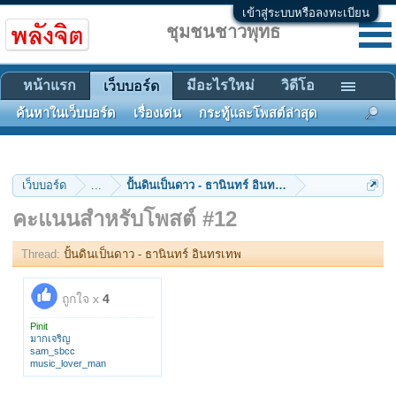
เข้าสู่ระบบหรือลงทะเบียน
ชุมชนชาวพุทธ
หน้าแรก
มีอะไรใหม่
วิดีโอ
เว็บบอร์ด
ค้นหาในเว็บบอร์ด
เรื่องเด่น
กระทู้และโพสต์ล่าสุด
เว็บบอร์ด
...
ปั้นดินเป็นดาว - ธานินทร์ อินทรเทพ
คะแนนสำหรับโพสต์ #12
Thread:
ปั้นดินเป็นดาว - ธานินทร์ อินทรเทพ
ถูกใจ x
4
Pinit
มากเจริญ
sam_sbcc
music_lover_man