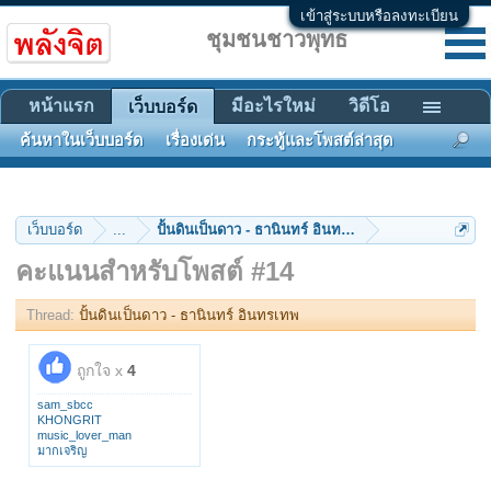
เข้าสู่ระบบหรือลงทะเบียน
ชุมชนชาวพุทธ
หน้าแรก
มีอะไรใหม่
วิดีโอ
เว็บบอร์ด
ค้นหาในเว็บบอร์ด
เรื่องเด่น
กระทู้และโพสต์ล่าสุด
เว็บบอร์ด
...
ปั้นดินเป็นดาว - ธานินทร์ อินทรเทพ
คะแนนสำหรับโพสต์ #14
Thread:
ปั้นดินเป็นดาว - ธานินทร์ อินทรเทพ
ถูกใจ x
4
sam_sbcc
KHONGRIT
music_lover_man
มากเจริญ