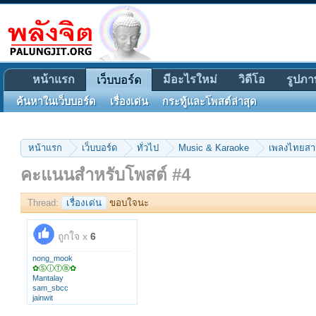
หน้าแรก
มีอะไรใหม่
วิดีโอ
รูปภา
เว็บบอร์ด
ค้นหาในเว็บบอร์ด
เรื่องเด่น
กระทู้และโพสต์ล่าสุด
หน้าแรก
เว็บบอร์ด
ทั่วไป
Music & Karaoke
เพลงไทยส
คะแนนสำหรับโพสต์ #4
Thread:
เรื่องเด่น
ขอบใจนะ
ถูกใจ x
6
nong_mook
✿ⓈⓘⓉⓐ✿
Mantalay
sam_sbcc
jainwit
เกตุวดี