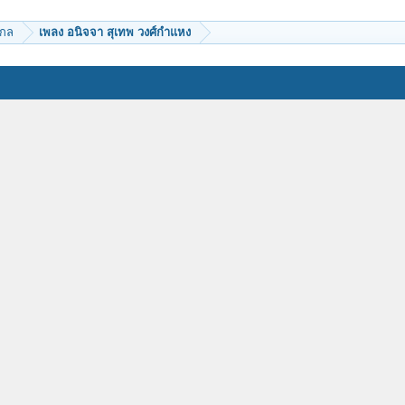
ากล
เพลง อนิจจา สุเทพ วงศ์กำแหง