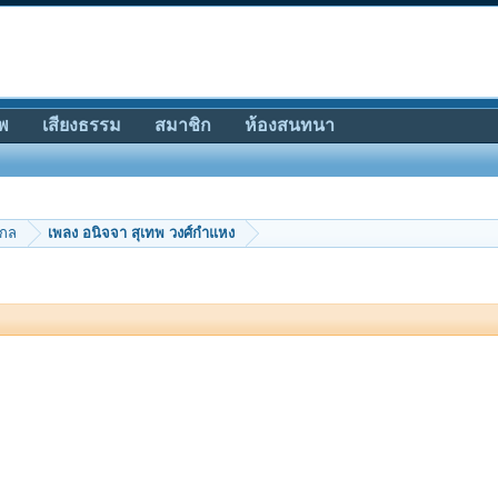
พ
เสียงธรรม
สมาชิก
ห้องสนทนา
ากล
เพลง อนิจจา สุเทพ วงศ์กำแหง