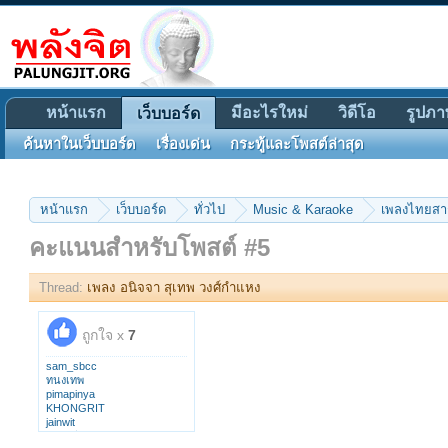
หน้าแรก
มีอะไรใหม่
วิดีโอ
รูปภา
เว็บบอร์ด
ค้นหาในเว็บบอร์ด
เรื่องเด่น
กระทู้และโพสต์ล่าสุด
หน้าแรก
เว็บบอร์ด
ทั่วไป
Music & Karaoke
เพลงไทยส
คะแนนสำหรับโพสต์ #5
Thread:
เพลง อนิจจา สุเทพ วงศ์กำแหง
ถูกใจ x
7
sam_sbcc
ทนงเทพ
pimapinya
KHONGRIT
jainwit
ลุงชาลี