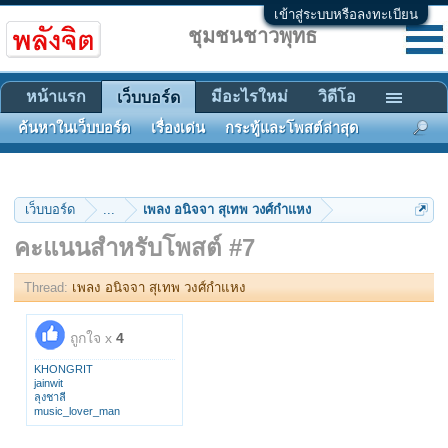
เข้าสู่ระบบหรือลงทะเบียน
ชุมชนชาวพุทธ
หน้าแรก
มีอะไรใหม่
วิดีโอ
เว็บบอร์ด
ค้นหาในเว็บบอร์ด
เรื่องเด่น
กระทู้และโพสต์ล่าสุด
เว็บบอร์ด
...
เพลง อนิจจา สุเทพ วงศ์กำแหง
คะแนนสำหรับโพสต์ #7
Thread:
เพลง อนิจจา สุเทพ วงศ์กำแหง
ถูกใจ x
4
KHONGRIT
jainwit
ลุงชาลี
music_lover_man