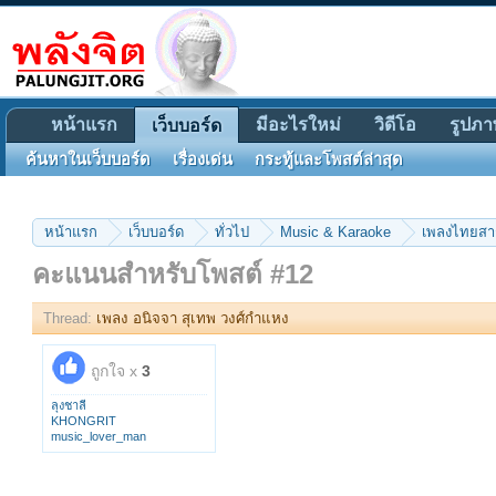
หน้าแรก
มีอะไรใหม่
วิดีโอ
รูปภา
เว็บบอร์ด
ค้นหาในเว็บบอร์ด
เรื่องเด่น
กระทู้และโพสต์ล่าสุด
หน้าแรก
เว็บบอร์ด
ทั่วไป
Music & Karaoke
เพลงไทยส
คะแนนสำหรับโพสต์ #12
Thread:
เพลง อนิจจา สุเทพ วงศ์กำแหง
ถูกใจ x
3
ลุงชาลี
KHONGRIT
music_lover_man