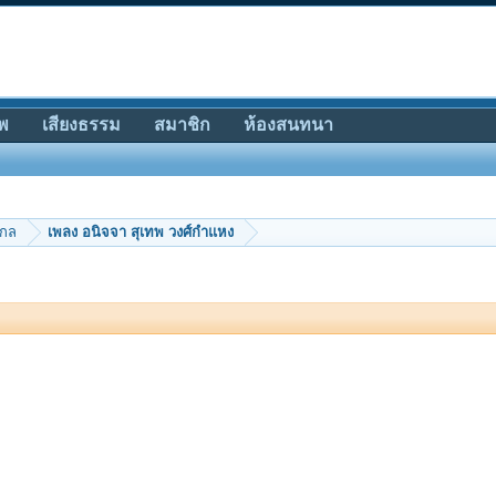
พ
เสียงธรรม
สมาชิก
ห้องสนทนา
ากล
เพลง อนิจจา สุเทพ วงศ์กำแหง