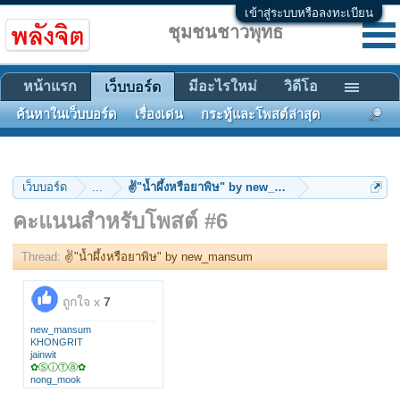
เข้าสู่ระบบหรือลงทะเบียน
ชุมชนชาวพุทธ
หน้าแรก
มีอะไรใหม่
วิดีโอ
เว็บบอร์ด
ค้นหาในเว็บบอร์ด
เรื่องเด่น
กระทู้และโพสต์ล่าสุด
เว็บบอร์ด
...
✌"น้ำผึ้งหรือยาพิษ" by new_mansum
คะแนนสำหรับโพสต์ #6
Thread:
✌"น้ำผึ้งหรือยาพิษ" by new_mansum
ถูกใจ x
7
new_mansum
KHONGRIT
jainwit
✿ⓈⓘⓉⓐ✿
nong_mook
sam_sbcc