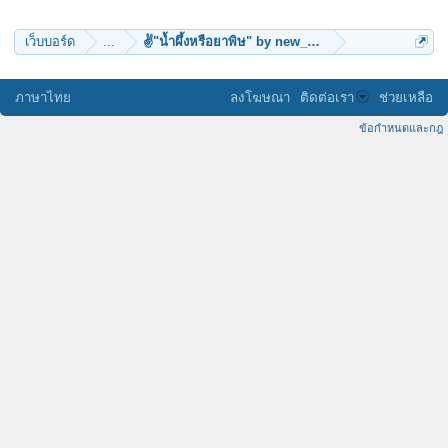
music_lover_man
เว็บบอร์ด
...
✌"น้ำผึ้งหรือยาพิษ" by new_mansum
ภาษาไทย
ลงโฆษณา
ติดต่อเรา
ช่วยเหลือ
ข้อกำหนดและกฎ