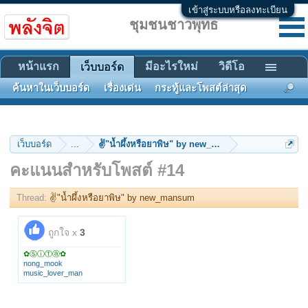
เข้าสู่ระบบหรือลงทะเบียน
ชุมชนชาวพุทธ
หน้าแรก
มีอะไรใหม่
วิดีโอ
เว็บบอร์ด
ค้นหาในเว็บบอร์ด
เรื่องเด่น
กระทู้และโพสต์ล่าสุด
เว็บบอร์ด
...
✌"น้ำผึ้งหรือยาพิษ" by new_mansum
คะแนนสำหรับโพสต์ #14
Thread:
✌"น้ำผึ้งหรือยาพิษ" by new_mansum
ถูกใจ x
3
✿ⓈⓘⓉⓐ✿
nong_mook
music_lover_man