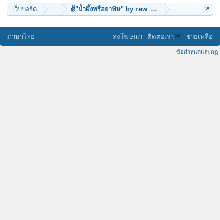
เว็บบอร์ด
...
✌"น้ำผึ้งหรือยาพิษ" by new_mansum
ภาษาไทย
ลงโฆษณา
ติดต่อเรา
ช่วยเหลือ
ข้อกำหนดและกฎ