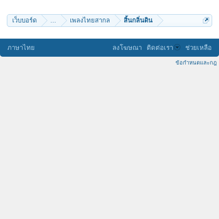
เว็บบอร์ด
...
เพลงไทยสากล
สิ้นกลิ่นดิน
ภาษาไทย
ลงโฆษณา
ติดต่อเรา
ช่วยเหลือ
ข้อกำหนดและกฎ