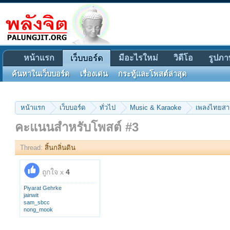
หน้าแรก
มีอะไรใหม่
วิดีโอ
รูปภา
เว็บบอร์ด
ค้นหาในเว็บบอร์ด
เรื่องเด่น
กระทู้และโพสต์ล่าสุด
หน้าแรก
เว็บบอร์ด
ทั่วไป
Music & Karaoke
เพลงไทยส
คะแนนสำหรับโพสต์ #3
Thread:
สิ้นกลิ่นดิน
ถูกใจ x
4
Piyarat Gehrke
jainwit
sam_sbcc
nong_mook