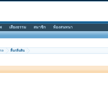
พ
เสียงธรรม
สมาชิก
ห้องสนทนา
ากล
สิ้นกลิ่นดิน