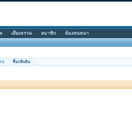
พ
เสียงธรรม
สมาชิก
ห้องสนทนา
ากล
สิ้นกลิ่นดิน