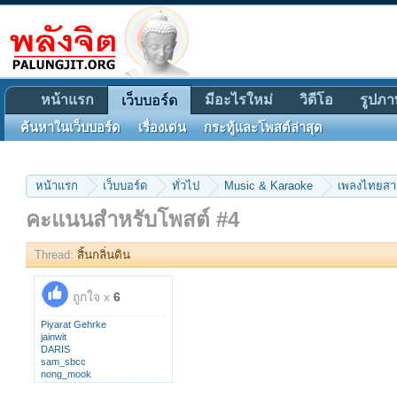
หน้าแรก
มีอะไรใหม่
วิดีโอ
รูปภา
เว็บบอร์ด
ค้นหาในเว็บบอร์ด
เรื่องเด่น
กระทู้และโพสต์ล่าสุด
หน้าแรก
เว็บบอร์ด
ทั่วไป
Music & Karaoke
เพลงไทยส
คะแนนสำหรับโพสต์ #4
Thread:
สิ้นกลิ่นดิน
ถูกใจ x
6
Piyarat Gehrke
jainwit
DARIS
sam_sbcc
nong_mook
KHONGRIT