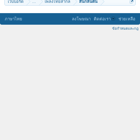
เว็บบอร์ด
...
เพลงไทยสากล
สิ้นกลิ่นดิน
ภาษาไทย
ลงโฆษณา
ติดต่อเรา
ช่วยเหลือ
ข้อกำหนดและกฎ