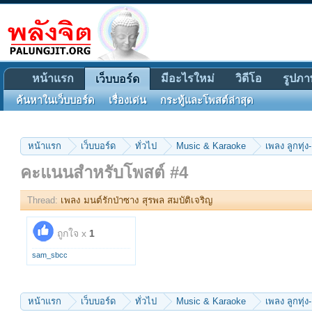
หน้าแรก
มีอะไรใหม่
วิดีโอ
รูปภา
เว็บบอร์ด
ค้นหาในเว็บบอร์ด
เรื่องเด่น
กระทู้และโพสต์ล่าสุด
หน้าแรก
เว็บบอร์ด
ทั่วไป
Music & Karaoke
เพลง ลูกทุ่ง-
คะแนนสำหรับโพสต์ #4
Thread:
เพลง มนต์รักป่าซาง สุรพล สมบัติเจริญ
ถูกใจ x
1
sam_sbcc
หน้าแรก
เว็บบอร์ด
ทั่วไป
Music & Karaoke
เพลง ลูกทุ่ง-