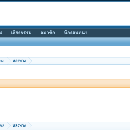
พ
เสียงธรรม
สมาชิก
ห้องสนทนา
ากล
หลงทาง
ากล
หลงทาง