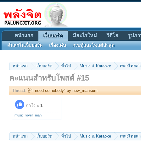
หน้าแรก
มีอะไรใหม่
วิดีโอ
รูปภา
เว็บบอร์ด
ค้นหาในเว็บบอร์ด
เรื่องเด่น
กระทู้และโพสต์ล่าสุด
หน้าแรก
เว็บบอร์ด
ทั่วไป
Music & Karaoke
เพลงไทยส
คะแนนสำหรับโพสต์ #15
Thread:
✌"I need somebody" by new_mansum
ถูกใจ x
1
music_lover_man
หน้าแรก
เว็บบอร์ด
ทั่วไป
Music & Karaoke
เพลงไทยส