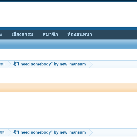
พ
เสียงธรรม
สมาชิก
ห้องสนทนา
ากล
✌"I need somebody" by new_mansum
ากล
✌"I need somebody" by new_mansum