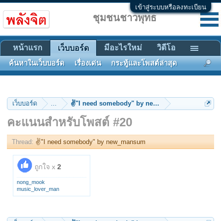
เข้าสู่ระบบหรือลงทะเบียน
ชุมชนชาวพุทธ
หน้าแรก
มีอะไรใหม่
วิดีโอ
เว็บบอร์ด
ค้นหาในเว็บบอร์ด
เรื่องเด่น
กระทู้และโพสต์ล่าสุด
เว็บบอร์ด
...
✌"I need somebody" by new_mansum
คะแนนสำหรับโพสต์ #20
Thread:
✌"I need somebody" by new_mansum
ถูกใจ x
2
nong_mook
music_lover_man