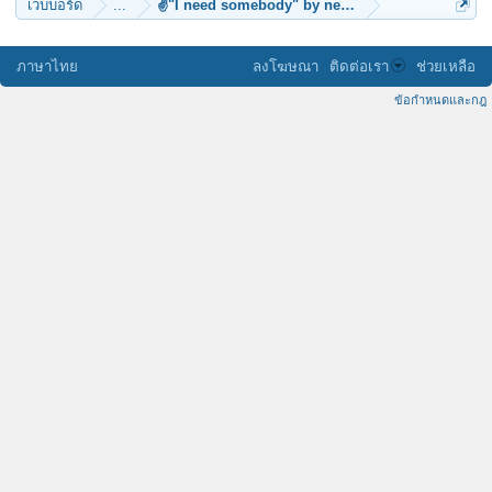
เว็บบอร์ด
...
✌"I need somebody" by new_mansum
ภาษาไทย
ลงโฆษณา
ติดต่อเรา
ช่วยเหลือ
ข้อกำหนดและกฎ