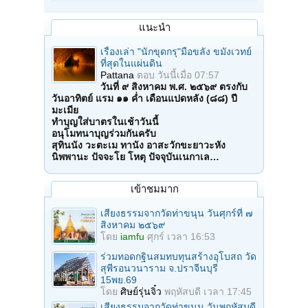
แนะนำ
เรื่องเล่า "นักขุดกรุ"มือขลัง ขมังเวทย์
ที่สุดในแผ่นดิน
Pattana
ตอบ
วันนี้เมื่อ 07:57
วันที่ ๙ สิงหาคม พ.ศ. ๒๕๖๙ ตรงกับ
วันอาทิตย์ แรม ๑๑ ค่ำ เดือนแปดหลัง (๘๘) ปี
มะเมีย
ทำบุญใส่บาตรในเช้าวันนี้
อนุโมทนาบุญร่วมกันครับ
สุทินนัง วะตะเม ทานัง อาสะวักขะยาวะหัง
นิพพานะ ปัจจะโย โหตุ ปัจจุบันเนกาเล…
เข้าชมมาก
เสียงธรรมจากวัดท่าขนุน วันศุกร์ที่ ๗
สิงหาคม ๒๕๖๙
โดย
iamfu
ศุกร์ เวลา 16:53
ร่วมทอดกฐินสมทบทุนสร้างอุโบสถ วัด
สุพีรอนวนาราม จ.ปราจีนบุรี
15พย.69
โดย
ศิษย์รุ่นจิ๋ว
พฤหัสบดี เวลา 17:45
เสียงธรรมจากวัดท่าขนุน วันพฤหัสบดี