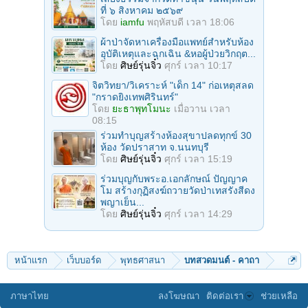
ที่ ๖ สิงหาคม ๒๕๖๙
โดย
iamfu
พฤหัสบดี เวลา 18:06
ผ้าป่าจัดหาเครื่องมือแพทย์สำหรับห้อง
อุบัติเหตุและฉุกเฉิน &หอผู้ป่วยวิกฤต...
โดย
ศิษย์รุ่นจิ๋ว
ศุกร์ เวลา 10:17
จิตวิทยา/วิเคราะห์ "เด็ก 14" ก่อเหตุสลด
"กราดยิงเทพศิรินทร์"
โดย
ยะธาพุทโมนะ
เมื่อวาน เวลา
08:15
ร่วมทําบุญสร้างห้องสุขาปลดทุกข์ 30
ห้อง วัดปราสาท จ.นนทบุรี
โดย
ศิษย์รุ่นจิ๋ว
ศุกร์ เวลา 15:19
ร่วมบุญกับพระอ.เอกลักษณ์ ปัญญาค
โม สร้างกุฏิสงฆ์ถวายวัดป่าเทสรังสีดง
พญาเย็น...
โดย
ศิษย์รุ่นจิ๋ว
ศุกร์ เวลา 14:29
หน้าแรก
เว็บบอร์ด
พุทธศาสนา
บทสวดมนต์ - คาถา
ภาษาไทย
ลงโฆษณา
ติดต่อเรา
ช่วยเหลือ