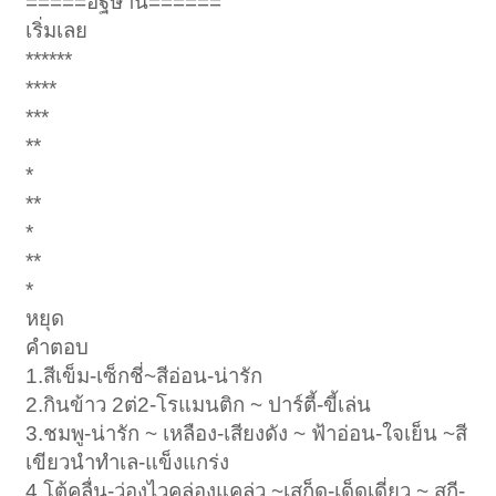
=====อฐิษาน======
เริ่มเลย
******
****
***
**
*
**
*
**
*
หยุด
คำตอบ
1.สีเข็ม-เซ็กชี่~สีอ่อน-น่ารัก
2.กินข้าว 2ต่2-โรแมนติก ~ ปาร์ตี้-ขี้เล่น
3.ชมพู-น่ารัก ~ เหลือง-เสียงดัง ~ ฟ้าอ่อน-ใจเย็น ~สี
เขียวนำทำเล-แข็งแกร่ง
4.โต้คลื่น-ว่องไวคล่องแคล่ว ~เสก็ด-เด็ดเดี่ยว ~ สกี-