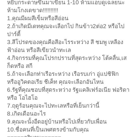
หยิบกระดาษขึ้นมาเขียน 1-10 ห้ามแอบดูเฉลยนะ
ห้ามโกงเดขาด!!!!!!!!!!
1.คุณมีผมสีเข็มหรือสีอ่อน
2.ถ้าเกิดมีเดทคุณจะเลือกไป กินข้าว2ต่อ2 หรือไป
< ย้อนกลับ
1
2
ปาร์ตี้
3.สีโปรดของคุณคือสีอะไรระหว่าง สี ชมพู เหลือง
ฟ้าอ่อน หรือสีเขียวนำทะเล
4.กิจกรรมที่คุณโปรกปรานที่สุดระหว่าง โต้คลื่น,เส
ก็ดหรือ สกี
5.ถ้าจะเลือกท่าเรือระหว่าง เรือรบเก่า อู่แปชิฟิก
หรืออูวิคตอเรีย ชีเค็ท คุณจะเลือกอันไหน
6.รัฐที่คุณชอบที่สุดระหว่าง รัฐแคลิเฟร์อเนีย ฟอริดา
หรือ โอไฮโอ
7.ฤดูร้อนคุณจะไปทะเลหรือที่เย็นกว่านี้
8.เกิดเดือนอะไร
9.คุณจะนั้งอืดอยู่บ้านหรือไปเที่ยวกับเพื่อน
10.ชื่อคนที่เป็นเพศตรงข้ามกับคุณ