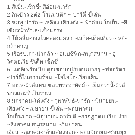
1.สีเข็ม-เซ็กชี่~สีอ่อน-น่ารัก
2.กินข้าว 2ต่2-โรแมนติก ~ ปาร์ตี้-ขี้เล่น
3.ชมพู-น่ารัก ~ เหลือง-เสียงดัง ~ ฟ้าอ่อน-ใจเย็น ~สี
เขียวนำทำเล-แข็งแกร่ง
4.โต้คลื่น-ว่องไวคล่องแคล่ว ~เสก็ด-เด็ดเดี่ยว ~ สกี-
กล้าหาญ
5.เรือรบเก่า-น่ากลัว ~ อู่แปชิฟิก-สนุกสนาน ~อู
วิคตอเรีย ชีเค็ท-เซ็กชี่
6. แคลิเฟร์อเนีย-คุณชอบอยู่กับคนมากๆ ~ฟลอริดา
-ปาร์ตี้ในความร้อน ~โอไฮโอ-เงียบเย็น
7.ทะเล-ผิวสีแทน ชอบพระอาทิตย์ ~ เย็นกว่านี้-ผิวสี
ขาวและหัวโบราณ
8.มกราคม-โด่งดัง ~กุพาพันธ์-น่ารัก ~มีนายยน-
เสียงดัง ~เมษายน ขี้เล่น ~พฤษพาคม
ใจเย็นมาก ~มิถุนายน-อาร์มดี ~กรกฏาคม-เรียบง่าย
~สิงหาคม สนุกสนาน ~กันยายน
เงียบ ~ตุลาคม-กล้าแสดงออก~ พฤษจิกายน-ชอบยุ่ง