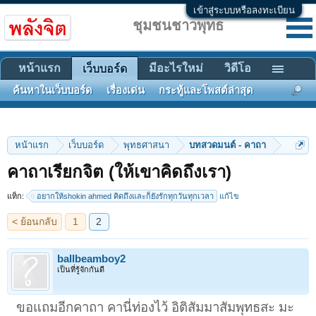
เข้าสู่ระบบหรือลงทะเบียน
ชุมชนชาวพุทธ
หน้าแรก
มีอะไรใหม่
วิดีโอ
เว็บบอร์ด
ค้นหาในเว็บบอร์ด
เรื่องเด่น
กระทู้และโพสต์ล่าสุด
หน้าแรก
เว็บบอร์ด
พุทธศาสนา
บทสวดมนต์ - คาถา
< ย้อนกลับ
1
2
คาถาเรียกจิต (ให้เขาคิดถึงเรา)
แท็ก:
อยากให้shokin ahmed คิดถึงและก็ยังรักทุกวันทุกเวลา
แก้ไข
ballbeamboy2
เป็นที่รู้จักกันดี
ขอแถมอีกคาถา คานี่ท่องไว้ อิติสัมมาสัมพุทธสะ มะ