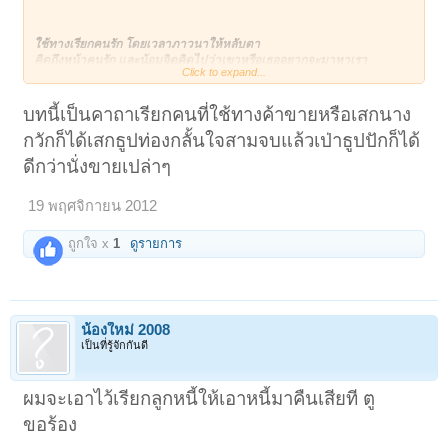
ใช้ทางเรียกคนรัก โดยเวลาภาวนาให้หลับตา
คิดถึงหน้าคนรัก และน้อมจิตคิดไปว่าเขาหรือเธออยากจะมาหาเรา
Click to expand...
เท่า่นี้คนที่โดนเรียกจะมีใจรู้สึกอยากมาหาเรา
ควรใช้ภาวนาในช่วงเวลาที่คิดว่าเขากำลังหลับอยู่
จะใช้ได้ดีมากกว่าเวลาอื่นๆ
บทนี้เป็นคาถาเรียกคนที่ใช้ทางค้าขายหรือเสกนาง
กวักก็ได้เสกธูปท่องกลั้นใจสามจบแล้วเป่าธูปปักก็ได้
ดีกว่านั่งขายเปล่าๆ
19 พฤศจิกายน 2012
ถูกใจ x
1
ดูรายการ
น้องใหม่ 2008
เป็นที่รู้จักกันดี
ผมจะเอาไว้เรียกลูกหนี้ให้เอาหนี้มาคืนเสียที ตู
ขอร้อง