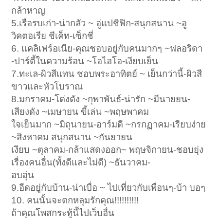
กล้าหาญ
5.เรือรบเก่า-น่ากลัว ~ อู่แปชิฟิก-สนุกสนาน ~อู
วิคตอเรีย ชีเค็ท-เซ็กชี่
6. แคลิเฟร์อเนีย-คุณชอบอยู่กับคนมากๆ ~ฟลอริดา
-ปาร์ตี้ในความร้อน ~โอไฮโอ-เงียบเย็น
7.ทะเล-ผิวสีแทน ชอบพระอาทิตย์ ~ เย็นกว่านี้-ผิวสี
ขาวและหัวโบราณ
8.มกราคม-โด่งดัง ~กุพาพันธ์-น่ารัก ~มีนายยน-
เสียงดัง ~เมษายน ขี้เล่น ~พฤษพาคม
ใจเย็นมาก ~มิถุนายน-อาร์มดี ~กรกฏาคม-เรียบง่าย
~สิงหาคม สนุกสนาน ~กันยายน
เงียบ ~ตุลาคม-กล้าแสดงออก~ พฤษจิกายน-ชอบยุ่ง
เรื่องคนอื่น(ทั้งดีและไม่ดี) ~ธันวาคม-
อบอุ่น
9.อืดอยู่กับบ้าน-น่าเบื่อ ~ ไปเที่ยวกับเพื่อนๆ-บ้า บอๆ
10. คนนั้นจะตกหลุมรักคุณ!!!!!!!!!!
ถ้าคุณโพสกระทู้นี้ไปเว็บอื่น