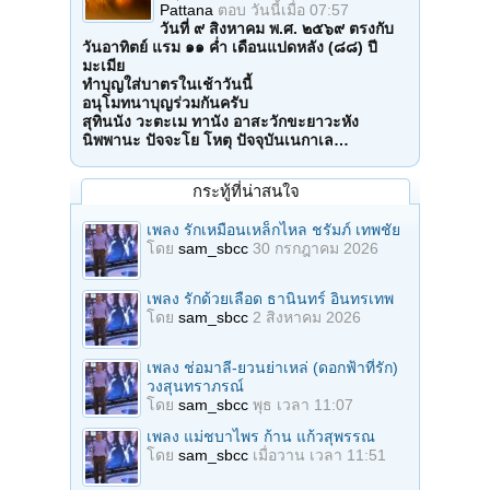
Pattana
ตอบ
วันนี้เมื่อ 07:57
วันที่ ๙ สิงหาคม พ.ศ. ๒๕๖๙ ตรงกับ
วันอาทิตย์ แรม ๑๑ ค่ำ เดือนแปดหลัง (๘๘) ปี
มะเมีย
ทำบุญใส่บาตรในเช้าวันนี้
อนุโมทนาบุญร่วมกันครับ
สุทินนัง วะตะเม ทานัง อาสะวักขะยาวะหัง
นิพพานะ ปัจจะโย โหตุ ปัจจุบันเนกาเล…
กระทู้ที่น่าสนใจ
เพลง รักเหมือนเหล็กไหล ชรัมภ์ เทพชัย
โดย
sam_sbcc
30 กรกฎาคม 2026
เพลง รักด้วยเลือด ธานินทร์ อินทรเทพ
โดย
sam_sbcc
2 สิงหาคม 2026
เพลง ช่อมาลี-ยวนย่าเหล่ (ดอกฟ้าที่รัก)
วงสุนทราภรณ์
โดย
sam_sbcc
พุธ เวลา 11:07
เพลง แม่ชบาไพร ก้าน แก้วสุพรรณ
โดย
sam_sbcc
เมื่อวาน เวลา 11:51