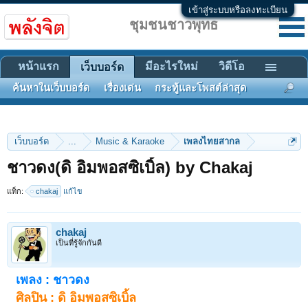
เข้าสู่ระบบหรือลงทะเบียน
ชุมชนชาวพุทธ
หน้าแรก
มีอะไรใหม่
วิดีโอ
เว็บบอร์ด
ค้นหาในเว็บบอร์ด
เรื่องเด่น
กระทู้และโพสต์ล่าสุด
เว็บบอร์ด
...
Music & Karaoke
เพลงไทยสากล
ชาวดง(ดิ อิมพอสซิเบิ้ล) by Chakaj
แท็ก:
chakaj
แก้ไข
chakaj
เป็นที่รู้จักกันดี
เพลง : ชาวดง
ศิลปิน : ดิ อิมพอสซิเบิ้ล