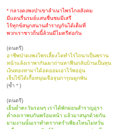
* กลางดงพงป่าเขาลำเนาไพรไกลสังคม
มีแดนรื่นรมย์แสนชื่นชมมีเสรี
ไร้ทุกข์สนุกสนานสำราญกันได้เต็มที่
พวกเราชาวถิ่นนี้ล้วนมีไมตรีต่อกัน
(ดนตรี)
อาชีพป่าดงพงไพรเลี้ยงโคทำไร่ไถนาเป็นพราน
หน้าแล้งเราพากันเผาถ่านหาฟืนกลับบ้านเป็นทุน
เงินทองหามาได้อดออมเอาไว้พออุ่น
เจ็บไข้ได้เกื้อหนุนเจือจุนการุณผูกพัน
(ซ้ำ * )
(ดนตรี)
เย็นย่ำตะวันรอนๆ เราได้พักผ่อนสำราญอุรา
ค่ำลงเราพบกันพร้อมหน้า แล้วมาสนุกด้วยกัน
ยามงานนั้นเราทำตรากตรำเพียงไหนไม่หวั่น