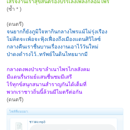
เสร็จงานเราสุขสันต์ร้องบรรเลงเพลงกล่อมไพร
(ซ้ำ * )
(ดนตรี)
จนยากก็ยังภูมิใจหากินกลางไพรแม้ไม่รุ่งเรือง
ไม่คิดจะเพ้อจะฟุ้งเฟื่องถึงเมืองแดนศิวิไลซ์
กลางคืนเราชื่นบานเรื่องงานเอาไว้วันใหม่
ป่าดงดำรงไว้..ทรัพย์ในดินไทยมากมี
กลางดงพงป่าเขาลำเนาไพรไกลสังคม
มีแดนรื่นรมย์แสนชื่นชมมีเสรี
ไร้ทุกข์สนุกสนานสำราญกันได้เต็มที่
พวกเราชาวถิ่นนี้ล้วนมีไมตรีต่อกัน
(ดนตรี)
ไฟล์ที่แนบมา:
ชาวดง.mp3