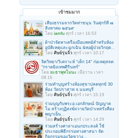
เข้าชมมาก
เสียงธรรมจากวัดท่าขนุน วันศุกร์ที่ ๗
สิงหาคม ๒๕๖๙
โดย
iamfu
ศุกร์ เวลา 16:53
ผ้าป่าจัดหาเครื่องมือแพทย์สำหรับห้อง
อุบัติเหตุและฉุกเฉิน &หอผู้ป่วยวิกฤต...
โดย
ศิษย์รุ่นจิ๋ว
ศุกร์ เวลา 10:17
จิตวิทยา/วิเคราะห์ "เด็ก 14" ก่อเหตุสลด
"กราดยิงเทพศิรินทร์"
โดย
ยะธาพุทโมนะ
เมื่อวาน เวลา
08:15
ร่วมทําบุญสร้างห้องสุขาปลดทุกข์ 30
ห้อง วัดปราสาท จ.นนทบุรี
โดย
ศิษย์รุ่นจิ๋ว
ศุกร์ เวลา 15:19
ร่วมบุญกับพระอ.เอกลักษณ์ ปัญญาค
โม สร้างกุฏิสงฆ์ถวายวัดป่าเทสรังสีดง
พญาเย็น...
โดย
ศิษย์รุ่นจิ๋ว
ศุกร์ เวลา 14:29
ร่วมสร้างศาลาเอนกประสงค์ ใช้
ประกอบพิธีกรรมทางศาสนา จัด
กิจกรรมของวัดขวาง...