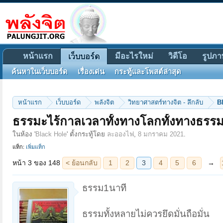
หน้าแรก
มีอะไรใหม่
วิดีโอ
รูปภา
เว็บบอร์ด
ค้นหาในเว็บบอร์ด
เรื่องเด่น
กระทู้และโพสต์ล่าสุด
หน้าแรก
เว็บบอร์ด
พลังจิต
วิทยาศาสตร์ทางจิต - ลึกลับ
B
หน้า 3 ของ 148
< ย้อนกลับ
1
2
3
4
5
6
→
148
ถัดไป >
ธรรมะไร้กาลเวลาทั้งทางโลกทั้งทางธรร
ในห้อง '
Black Hole
' ตั้งกระทู้โดย
ละอองไฟ
,
8 มกราคม 2021
.
แท็ก:
เพิ่มแท็ก
ธรรม1นาที
ธรรมทั้งหลายไม่ควรยึดมั่นถือมั่น