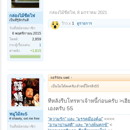
กล่องไม้ขีดไฟ
,
8 มกราคม 2021
กล่องไม้ขีดไฟ
เป็นที่รู้จักกันดี
ว้าว x
1
ดูรายการ
วันที่สมัครสมาชิก:
6 พฤศจิกายน 2015
โพสต์:
2,859
กระทู้เรื่องเด่น:
1
ค่าพลัง:
+1,815
แอร์ร่อน said:
↑
เป็นไม่ได้ละครับเจ้าหนี้โทรจิก55
ทีหลังรีบโทรหาเจ้าหนี้ก่อนครับ >เฮี
เองครับ 55
หมูไม้ละ5
# shawty, set me free
"ความรัก" และ "มรรคมีองค์๘"
<<<<
"อานาปานสติ" และ "ทางพ้นทุกข์"
<
วันที่สมัครสมาชิก: