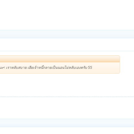
จ่ายนะ< เราหลับสบาย เฮียเจ้าหนี้กลายเป็นนอนไม่หลับเองครับ 55