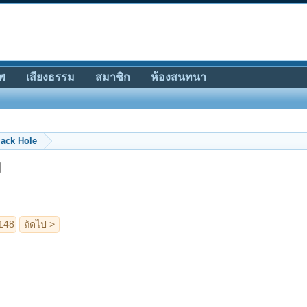
พ
เสียงธรรม
สมาชิก
ห้องสนทนา
lack Hole
ม