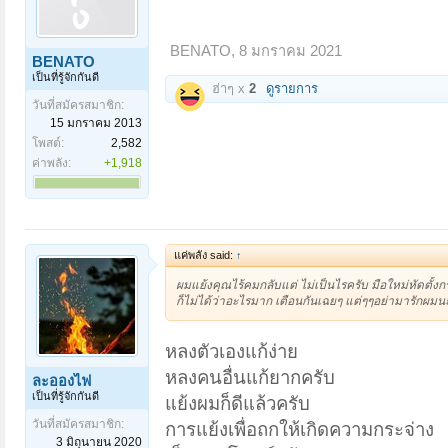
BENATO
,
8 มกราคม 2021
BENATO
เป็นที่รู้จักกันดี
ฮ่าๆ x
2
ดูรายการ
วันที่สมัครสมาชิก:
15 มกราคม 2013
โพสต์:
2,582
ค่าพลัง:
+1,918
แค่พลัง said:
↑
ผมแย้งคุณไร้คมกลับแต่ ไม่เป็นไรครับ มือใหม่หัดตั้งกร
ก็ไม่ได้ว่าอะไรมาก เตือนกันเฉยๆ แต่ๆๆอย่ามารักผมน
หลงตัวเองแก้ง่าย
หลงคนอื่นแก้ยากครับ
ละอองไฟ
เป็นที่รู้จักกันดี
แย้งผมก็ดีแล้วครับ
วันที่สมัครสมาชิก:
การแย้งเพื่อถกให้เกิดความกระจ่าง
3 มิถุนายน 2020