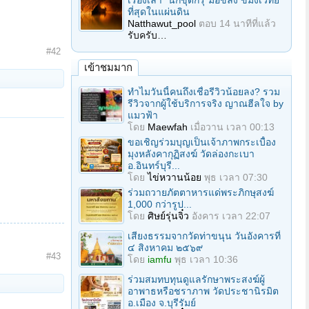
เรื่องเล่า "นักขุดกรุ"มือขลัง ขมังเวทย์
ที่สุดในแผ่นดิน
Natthawut_pool
ตอบ
14 นาทีที่แล้ว
รับครับ…
#42
เข้าชมมาก
ทำไมวันนี้คนถึงเชื่อรีวิวน้อยลง? รวม
รีวิวจากผู้ใช้บริการจริง ญาณฮีลใจ by
แมวฟ้า
โดย
Maewfah
เมื่อวาน เวลา 00:13
ขอเชิญร่วมบุญเป็นเจ้าภาพกระเบื้อง
มุงหลังคากุฏิสงฆ์ วัดล่องกะเบา
อ.อินทร์บุรี...
โดย
ไข่หวานน้อย
พุธ เวลา 07:30
ร่วมถวายภัตตาหารแด่พระภิกษุสงฆ์
1,000 กว่ารูป...
โดย
ศิษย์รุ่นจิ๋ว
อังคาร เวลา 22:07
เสียงธรรมจากวัดท่าขนุน วันอังคารที่
๔ สิงหาคม ๒๕๖๙
#43
โดย
iamfu
พุธ เวลา 10:36
ร่วมสมทบทุนดูแลรักษาพระสงฆ์ผู้
อาพาธหรือชราภาพ วัดประชานิรมิต
อ.เมือง จ.บุรีรัมย์