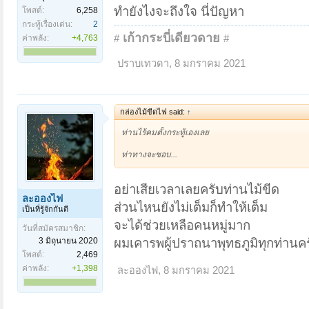
ทำยังไงจะถึงใจ นี่ปัญหา
โพสต์:
6,258
กระทู้เรื่องเด่น:
2
เก้ากระบี่เดียวดาย
ค่าพลัง:
+4,763
#
#
ปราบเทวดา
,
8 มกราคม 2021
กล่องไม้ขีดไฟ said:
↑
ท่านไร้คมตั้งกระทู้เองเลย
ท่าทางจะชอบ...
อย่าเสียเวลาเลยครับท่านไม้ขีด
ละอองไฟ
ส่วนไหนยังไม่เต็มก็ทำให้เต็ม
เป็นที่รู้จักกันดี
จะได้ช่วยเหลือคนหมู่มาก
วันที่สมัครสมาชิก:
3 มิถุนายน 2020
ผมเคารพผู้ปราถนาพุทธภูมิทุกท่านค
โพสต์:
2,469
ค่าพลัง:
+1,398
ละอองไฟ
,
8 มกราคม 2021