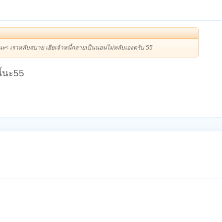
จ่ายนะ< เราหลับสบาย เฮียเจ้าหนี้กลายเป็นนอนไม่หลับเองครับ 55
นี้นะ55