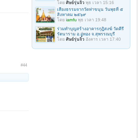
โดย
ศิษย์รุ่นจิ๋ว
พุธ เวลา 15:16
เสียงธรรมจากวัดท่าขนุน วันพุธที่ ๕
สิงหาคม ๒๕๖๙
โดย
iamfu
พุธ เวลา 19:48
ร่วมทำบุญสร้างอาคารกุฎิสงฆ์ วัดคีรี
รัตนาราม อ.อู่ทอง จ.สุพรรณบุรี
โดย
ศิษย์รุ่นจิ๋ว
อังคาร เวลา 17:40
#44