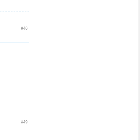
#48
#49