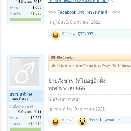
"การเอาสติมาระลึกที่ลมหายใจ"
<<
14 มีนาคม 2016
โพสต์:
1,659
>>>
Facebook เพจ "พระพุทธเจ้า"
<<<
ค่าพลัง:
+1,626
หมูไม้ละ5
,
8 มกราคม 2021
ฮ่าๆ x
1
ดูรายการ
หมูไม้ละ5 said:
↑
ทีหลังรีบโทรหาเจ้าหนี้ก่อนครับ >เฮียพรุ่งนี้ยังไม่มี
ย้ายสังขาร ให้ไปอยู่อีกฝั่ง
ทุกข์จางเลย555
ธรรมแท้ว่าง
กายเบาใจเบา
เมื่อใจเบากายเบา
วันที่สมัครสมาชิก:
ธรรมแท้ว่าง
,
8 มกราคม 2021
19 มีนาคม 2011
โพสต์:
12,287
ฮ่าๆ x
1
ว้าว x
1
ดูรายการ
ค่าพลัง:
+12,619