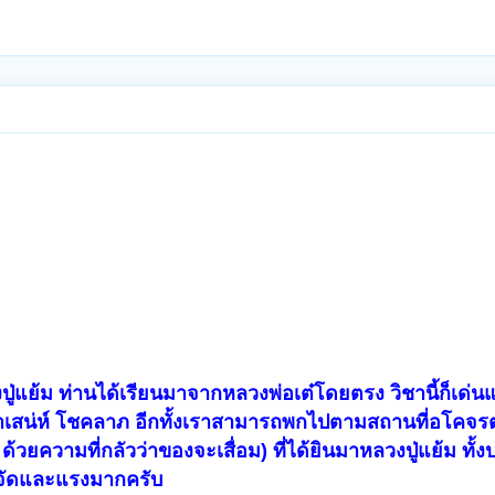
เทพ สาขาพิษณุโลก ออมทรัพย์ เลขที่ 263-520213-
ปู่แย้ม ท่านได้เรียนมาจากหลวงพ่อเต๋โดยตรง วิชานี้ก็เด่
าเสน่ห์ โชคลาภ อีกทั้งเราสามารถพกไปตามสถานที่อโคจรต่า
วยความที่กลัวว่าของจะเสื่อม) ที่ได้ยินมาหลวงปู่แย้ม ทั้งป
งจัดและแรงมากครับ