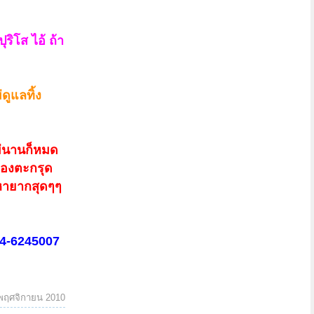
ุริโส ไอ้ ถ้า
ดูแลทิ้ง
ม่นานก็หมด
ของตะกรุด
 หายากสุดๆๆ
84-6245007
พฤศจิกายน 2010