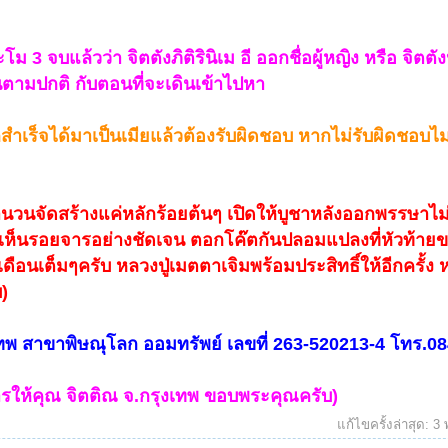
 3 จบแล้วว่า จิตตังภิติรินิเม อี ออกชื่อผู้หญิง หรือ จิตตังป
่นตามปกติ กับตอนที่จะเดินเข้าไปหา
สำเร็จได้มาเป็นเมียแล้วต้องรับผิดชอบ หากไม่รับผิดชอบไม่
นวนจัดสร้างแค่หลักร้อยต้นๆ เปิดให้บูชาหลังออกพรรษาไ
ดเห็นรอยจารอย่างชัดเจน ตอกโค๊ตกันปลอมแปลงที่หัวท้าย
อนเต็มๆครับ หลวงปู่เมตตาเจิมพร้อมประสิทธิ์ให้อีกครั้ง
)
ทพ สาขาพิษณุโลก ออมทรัพย์ เลขที่ 263-520213-4 โทร.0
รให้คุณ จิตติณ จ.กรุงเทพ ขอบพระคุณครับ)
แก้ไขครั้งล่าสุด:
3 