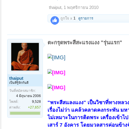
คุณ อรรถพล ด่านศรีชาญชัย ธ.กรุง
thaiput
,
1 พฤศจิกายน 2010
4 โทร.084-6245007
ถูกใจ x
1
ดูรายการ
ตะกรุดพระสีสะแรงแงง "รุ่นแรก"
thaiput
เป็นที่รู้จักกันดี
วันที่สมัครสมาชิก:
4 มิถุนายน 2006
โพสต์:
9,528
"พระสีสแลงแงง" เป็นวิชาที่ทางหลวง
ค่าพลัง:
+27,657
เรื่องไม่ว่า แคล้วคลาดคงกระพัน มห
ไม่เหมาะในการติดพระ เครื่องเข้าไป ด้
เสาร์ 7 อังคาร โดยมวลสารค่อนข้า