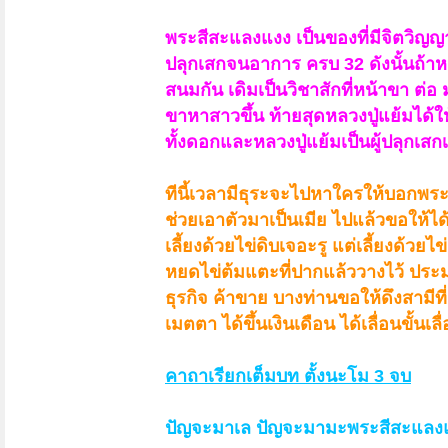
พระสีสะแลงแงง เป็นของที่มีจิตวิญญา
ปลุกเสกจนอาการ ครบ 32 ดังนั้นถ้าหมั
สนมกัน เดิมเป็นวิชาสักที่หน้าขา ต่อ 
ขาหาสาวขึ้น ท้ายสุดหลวงปู่แย้มได้
ทั้งดอกและหลวงปู่แย้มเป็นผู้ปลุกเส
ทีนี้เวลามีธุระจะไปหาใครให้บอกพระส
ช่วยเอาตัวมาเป็นเมีย ไปแล้วขอให้ไ
เลี้ยงด้วยไข่ดิบเจอะรู แต่เลี้ยงด้ว
หน้า 16 ของ 16
< ย้อนกลับ
1
←
11
12
13
14
15
16
หยดไข่ต้มแตะที่ปากแล้ววางไว้ ประมาณ
ธุรกิจ ค้าขาย บางท่านขอให้ดึงสามีที
เมตตา ได้ขึ้นเงินเดือน ได้เลื่อนขั้น
คาถาเรียกเต็มบท ตั้งนะโม 3 จบ
ปัญจะมาเล ปัญจะมามะพระสีสะแลงแงง จ