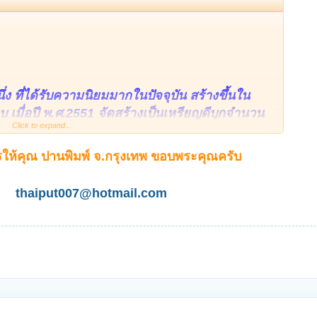
ึ่ง ที่ได้รับความนิยมมากในปัจจุบัน สร้างขึ้นใน
 เมื่อปี พ.ศ.2551 จัดสร้างเป็นเหรียญดีบุกจำนวน
Click to expand...
เหรียญ เหรียญทองแดงผิวไฟ 5,000 เหรียญ เฉพาะ
บทุกเหรียญ อีกทั้งก่อนมอบให้ลูกศิษย์คนใด หลวงพ่อ
ให้คุณ ปานพิมพ์ จ.กรุงเทพ ขอบพระคุณครับ
thaiput007@hotmail.com
นเหรียญทรงกลมคล้ายรูปไข่ มีลายกระหนกล้อมรอบ
เหมือนหลวงพ่อผอง ขนาดครึ่งองค์ ใต้รูปโค้งไป
ง" มีอักขระ 3 ตัว อยู่ด้านบนและด้านข้างซ้าย-
บลง ด้านบนยันต์เขียนว่า "วัดพรหมยาม อ.วิเชียร บุรี