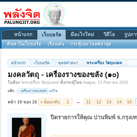
หน้าแรก
มีอะไรใหม่
วิดีโอ
รูปภา
เว็บบอร์ด
ค้นหาในเว็บบอร์ด
เรื่องเด่น
กระทู้และโพสต์ล่าสุด
หน้าแรก
เว็บบอร์ด
พุทธศาสนา
พระเครื่อง วัตถุมงคล
มงคลวัตถุ - เครื่องรางของขลัง (๑๐)
หน้า 16 ของ 16
< ย้อนกลับ
1
←
11
12
13
14
15
16
ในห้อง '
พระเครื่อง วัตถุมงคล
' ตั้งกระทู้โดย
thaiput
,
13 กันยายน 2010
.
แท็ก:
เครื่องรางของขลัง
แก้ไข
ปิดรายการให้คุณ ปานพิมพ์ จ.กรุงเ