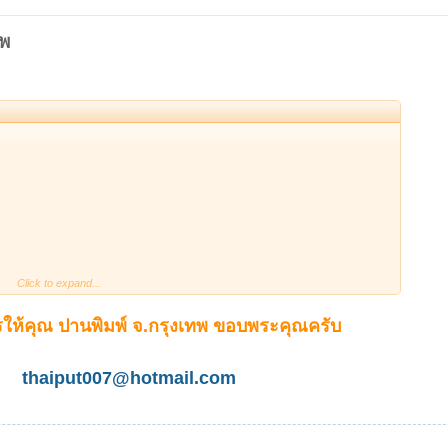
ยนว่า ๒๕๕๑ คือปี พ.ศ. ที่จัดสร้าง
ทพ
 เหรียญรุ่นนี้ชนิดดีบุก หมดไปในชั่วพริบตา ส่วน
ช่นกัน
ธคุณแคล้วคลาดปลอดภัย สามารถแก้คุณไสย เมตตา
ัน และพื้นที่ใกล้เคียง ส่วนใหญ่นิยมเหรียญรุ่นนี้ นำ
ยู่ที่หลักพันต้นๆ จนถึงหลักพันกลาง แต่ส่วนมาก
อมนำไปปล่อยให้เช่าบูชาต่อ จนกลายเป็นเหรียญหา
Click to expand...
พรหมยาม เนื้อทองแดงผิวไฟแดงแปร๊ด ตอกโค๊ตรูป
ม่กวนอิม หลวงปู่โต๊ะ แห่งวัดประดู่ฉิมพลี กรุงเทพ
จากวัด แบ่งบูชา 400 บาท (พร้อมจัดส่งครับ)
ให้คุณ ปานพิมพ์ จ.กรุงเทพ ขอบพระคุณครับ
ปลุกเสก เหรียญนี้ออกโดยวัดซับไม้แดง
วยเนื้อ ทองคำ เงิน และนวโลหะ ปัจจุบันหาเจอได้
เทพ สาขาพิษณุโลก ออมทรัพย์ เลขที่ 263-520213-
thaiput007@hotmail.com
ียญที่นำลงให้บูชาเนื้อเป็นเหรียญเนื้อนวะโลหะ แบ่ง
ส่งครับ) สุดยอดของดีแบบนี้หาไม่ได้ง่ายๆนะครับ
ะพระโพธิสัตว์กวนอิมครับ