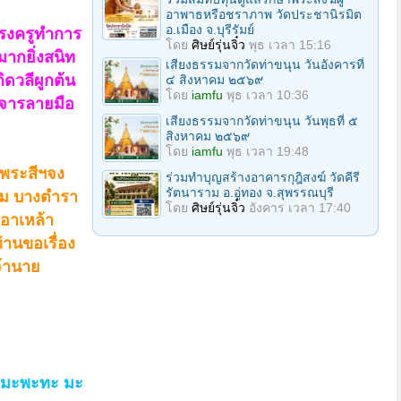
อาพาธหรือชราภาพ วัดประชานิรมิต
อ.เมือง จ.บุรีรัมย์
แรงครูทำการ
โดย
ศิษย์รุ่นจิ๋ว
พุธ เวลา 15:16
มากยิ่งสนิท
เสียงธรรมจากวัดท่าขนุน วันอังคารที่
ิดวลีผูกต้น
๔ สิงหาคม ๒๕๖๙
โดย
iamfu
พุธ เวลา 10:36
งจารลายมือ
เสียงธรรมจากวัดท่าขนุน วันพุธที่ ๕
สิงหาคม ๒๕๖๙
โดย
iamfu
พุธ เวลา 19:48
อพระสีฯจง
ร่วมทำบุญสร้างอาคารกุฎิสงฆ์ วัดคีรี
รัตนาราม อ.อู่ทอง จ.สุพรรณบุรี
ต้ม บางตำรา
โดย
ศิษย์รุ่นจิ๋ว
อังคาร เวลา 17:40
เอาเหล้า
่านขอเรื่อง
จ้านาย
 นะมะพะทะ มะ