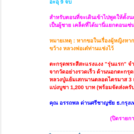
อะอุ 9 จบ
สำหรับตอนที่จะเดินเข้าไปพูดให้ตั้งนะโม
เป็นผู้ชาย เคล็ดที่ได้มานี่แยกตอนเซ
หมายเหตุ : หากขอในเรื่องผู้หญิงหาก
ขว้าง หลวงพ่อเต๋ท่านแช่งไว้
ตะกรุดพระสีสะแรงแงง "รุ่นแรก" จำ
จากวัดอย่างรวดเร็ว ด้านนอกตะกรุ
หลวงปู่แย้มเสกนานตลอดไตรมาส 3 เดื
แบ่งบูชา 1,200 บาท (พร้อมจัดส่งครับ
คุณ อรรถพล ด่านศรีชาญชัย ธ.กรุงเ
(ปิดรายกา