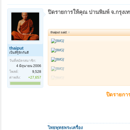
จ.เพชรบูรณ์" ปลายยันต์ หัวกลับ เขี
ปิดรายการให้คุณ ปานพิมพ์ จ.กรุงเ
ภายหลังจัดสร้างแล้วเสร็จ ปรากฏว่า
เหรียญทองแดงรมดำ ก็หมดไปแล้วเ
thaiput said:
↑
เหรียญดังกล่าว เชื่อกันว่ามีพุท
มหานิยม ชาว อ.วิเชียรบุรี อ.บึงสามพ
ไปห้อยคอติดตัวแทบทุกคน
thaiput
เป็นที่รู้จักกันดี
ส่วนราคาเช่าบูชาในหมู่นักสะสม จะอ
วันที่สมัครสมาชิก:
4 มิถุนายน 2006
ใครที่มีไว้ในครอบครอง มักจะไม่ย
โพสต์:
9,528
ยากอีกรุ่นหนึ่งไปแล้วในขณะนี้
ค่าพลัง:
+27,657
เหรียญเพ็ชรกลับ หลวงพ่อผอง วัด
สุดยอดเหรียญองค์พระโพธิสัตว์เจ้าแ
เพชร เหรียญสวยวี๊ดพร้อมกล่องเดิม
ปิดรายการ
อธิษฐานจิตเททองหล่อและแผ่เมตตา
จ.เพชรบูรณ์ เมื่อปี 2518 ประกอบด้
คุณ อรรถพล ด่านศรีชาญชัย ธ.กรุง
ยาก พุทธคุณบูชาหนึ่งได้ถึงสอง เหร
4 โทร.084-6245007
บูชาเหรียญละ 1,550 บาท (พร้อมจัด
บูชาครั้งเดียวได้ทั้งหลวงปู่โต๊ะแล
ไทยพุทธพระเครื่อง