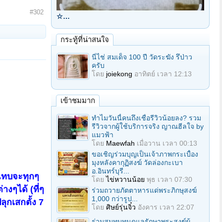
#302
☆…
กระทู้ที่น่าสนใจ
นี่ไช่ สมเด็จ 100 ปี วัดระฆัง รึป่าว
ครับ
โดย
joiekong
อาทิตย์ เวลา 12:13
เข้าชมมาก
ทำไมวันนี้คนถึงเชื่อรีวิวน้อยลง? รวม
รีวิวจากผู้ใช้บริการจริง ญาณฮีลใจ by
แมวฟ้า
โดย
Maewfah
เมื่อวาน เวลา 00:13
ขอเชิญร่วมบุญเป็นเจ้าภาพกระเบื้อง
มุงหลังคากุฏิสงฆ์ วัดล่องกะเบา
อ.อินทร์บุรี...
นแทบจะทุกๆ
โดย
ไข่หวานน้อย
พุธ เวลา 07:30
งๆได้ (ที่ๆ
ร่วมถวายภัตตาหารแด่พระภิกษุสงฆ์
1,000 กว่ารูป...
ลุกเสกตั้ง 7
โดย
ศิษย์รุ่นจิ๋ว
อังคาร เวลา 22:07
ร่วมสมทบทุนดูแลรักษาพระสงฆ์ผู้