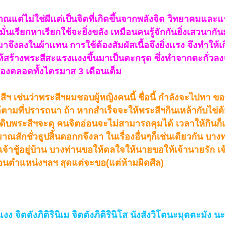
ณแต่ไม่ใช่ผีแต่เป็นจิตที่เกิดขึ้นจากพลังจิต วิทยาคมและ
่นเรียกหาเรียกใช้จะยิ่งขลัง เหมือนคนรู้จักกันยิ่งเสวนากัน
มาจึงลงในผ้าแทน การใช้ต้องสัมผัสเนื้อจึงยิ่งแรง จึงทำให้เก
ให้สร้างพระสีสะแรงแงงขึ้นมาเป็นตะกรุด ซึ่งทำจากตะกั่วล
กเองตลอดทั้งไตรมาส 3 เดือนเต็ม
ีฯ เช่นว่าพระสีฯผมชอบผู้หญิงคนนี้ ชื่อนี้ กำลังจะไปหา ข
ด้ตามที่ปรารถนา ถ้า หากสำเร็จจะให้พระสีฯกินเหล้ากับไข่
ยไข่ดิบพระสีฯจะดุ คนจิตอ่อนจะไม่สามารถคุมได้ เวลาให้กินก็
สักชั่วธูปสิ้นดอกกจึงลา ในเรื่องอื่นๆก็เช่นเดียวกัน บางท
่เจ้าชู้อยู่บ้าน บางท่านขอให้ดลใจให้นายขอให้เจ้านายรัก เ
เลื่อนตำแหน่งฯลฯ สุดแต่จะขอ(แต่ห้ามผิดศีล)
ิตตังภิติรินิเม จิตตังภิติรินิโส นังสังวิโตนะมุตตะมัง