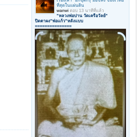
เรื่องเล่า "นักขุดกรุ"มือขลัง ขมังเวทย์
ที่สุดในแผ่นดิน
wanwi
ตอบ
13 นาทีที่แล้ว
"หลวงพ่อปาน วัดเครือวัลย์"
ปิดตาผง"พ่อแก้ว"หลังแบบ
===============