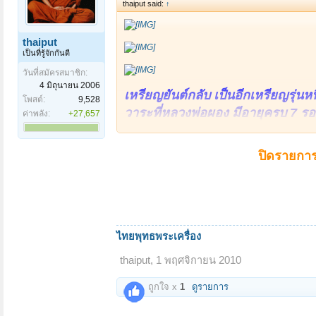
thaiput said:
↑
thaiput
เป็นที่รู้จักกันดี
วันที่สมัครสมาชิก:
4 มิถุนายน 2006
เหรียญยันต์กลับ เป็นอีกเหรียญรุ่นหน
โพสต์:
9,528
วาระที่หลวงพ่อผอง มีอายุครบ 7 รอบ
ค่าพลัง:
+27,657
300 เหรียญ เหรียญฝาบาตร 2,000 
เหรียญดีบุก ทุกเหรียญจะมีเลขกำกั
ปิดรายการ
จะจารด้วยมือของท่านเอง
ลักษณะของเหรียญทั้ง 2 ชนิด เป็
ขนาด 2.5 เซนติเมตร มีหูห่วงเชื่อม
ไทยพุทธพระเครื่อง
ด้านหน้าเหรียญ ตรงกลางจะเป็นรูป
ตามขอบ เขียนว่า "๗ รอบ หลวงพ่อผอ
thaiput
,
1 พฤศจิกายน 2010
ขวา บนศีรษะรูปเหมือนหลวงพ่อ
ถูกใจ x
1
ดูรายการ
ด้านหลังเหรียญ เป็นยันต์ห้า หัวกลั