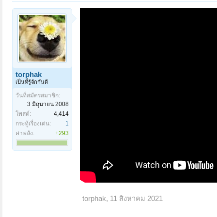
torphak
เป็นที่รู้จักกันดี
วันที่สมัครสมาชิก:
3 มิถุนายน 2008
โพสต์:
4,414
กระทู้เรื่องเด่น:
1
ค่าพลัง:
+293
torphak
,
11 สิงหาคม 2021