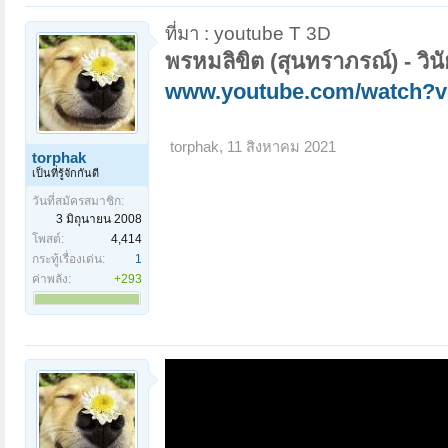
ที่มา : youtube T 3D
พรหมลิขิต (สุนทราภรณ์) - วิน
www.youtube.com/watch?
torphak
,
11 สิงหาคม 2021
torphak
เป็นที่รู้จักกันดี
วันที่สมัครสมาชิก:
3 มิถุนายน 2008
โพสต์:
4,414
กระทู้เรื่องเด่น:
1
ค่าพลัง:
+293