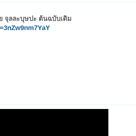
ัย จุลละบุษปะ ต้นฉบับเดิม
v=3nZw9nm7YaY