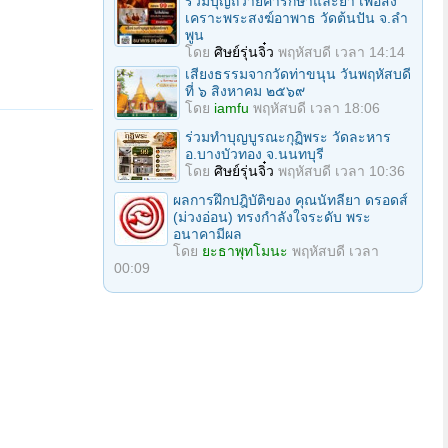
ร่วมบุญถวายค่ารักษาและยา เพื่อสง
เคราะพระสงฆ์อาพาธ วัดต้นปัน จ.ลํา
พูน
โดย
ศิษย์รุ่นจิ๋ว
พฤหัสบดี เวลา 14:14
เสียงธรรมจากวัดท่าขนุน วันพฤหัสบดี
ที่ ๖ สิงหาคม ๒๕๖๙
โดย
iamfu
พฤหัสบดี เวลา 18:06
ร่วมทําบุญบูรณะกุฏิพระ วัดละหาร
อ.บางบัวทอง จ.นนทบุรี
โดย
ศิษย์รุ่นจิ๋ว
พฤหัสบดี เวลา 10:36
ผลการฝึกปฎิบัติของ คุณนัทลียา ดรอดส์
(ม่วงอ่อน) ทรงกำลังใจระดับ พระ
อนาคามีผล
โดย
ยะธาพุทโมนะ
พฤหัสบดี เวลา
00:09