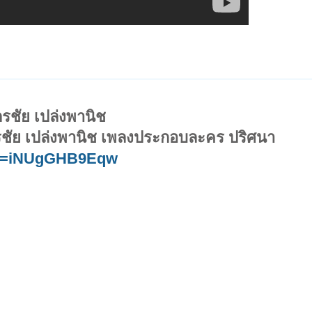
ตรชัย เปล่งพานิช
รชัย เปล่งพานิช เพลงประกอบละคร ปริศนา
?v=iNUgGHB9Eqw