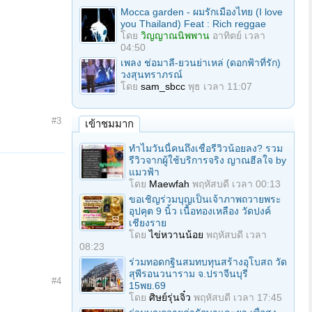
Mocca garden - ผมรักเมืองไทย (I love
you Thailand) Feat : Rich reggae
โดย
วิญญาณนิพพาน
อาทิตย์ เวลา
04:50
เพลง ช่อมาลี-ยวนย่าเหล่ (ดอกฟ้าที่รัก)
วงสุนทราภรณ์
โดย
sam_sbcc
พุธ เวลา 11:07
#3
เข้าชมมาก
ทำไมวันนี้คนถึงเชื่อรีวิวน้อยลง? รวม
รีวิวจากผู้ใช้บริการจริง ญาณฮีลใจ by
แมวฟ้า
โดย
Maewfah
พฤหัสบดี เวลา 00:13
ขอเชิญร่วมบุญเป็นเจ้าภาพถวายพระ
อุปคุต 9 นิ้ว เนื้อทองเหลือง วัดปงค์
เชียงราย
โดย
ไข่หวานน้อย
พฤหัสบดี เวลา
08:23
ร่วมทอดกฐินสมทบทุนสร้างอุโบสถ วัด
สุพีรอนวนาราม จ.ปราจีนบุรี
#4
15พย.69
โดย
ศิษย์รุ่นจิ๋ว
พฤหัสบดี เวลา 17:45