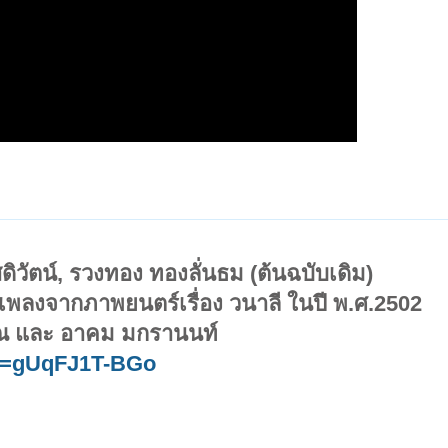
ดิวัตน์, รวงทอง ทองลั่นธม (ต้นฉบับเดิม)
 เพลงจากภาพยนตร์เรื่อง วนาลี ในปี พ.ศ.2502
ณ และ อาคม มกรานนท์
v=gUqFJ1T-BGo