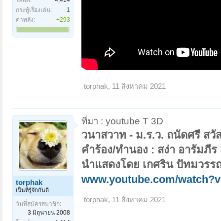
กระทู้เรื่องเด่น:
1
ค่าพลัง:
+293
torphak
,
11 สิงหาคม 2021
ที่มา : youtube T 3D
วนาสวาท - ม.ร.ว. ถนัดศรี สวัส
คำร้อง/ทำนอง : สง่า อารัมภีร
นำแสดงโดย เกศริน ปัทมวรร
www.youtube.com/watch?
torphak
เป็นที่รู้จักกันดี
torphak
,
11 สิงหาคม 2021
วันที่สมัครสมาชิก:
3 มิถุนายน 2008