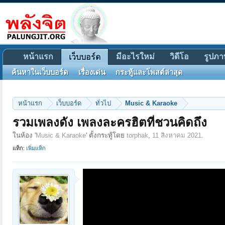
หน้าแรก
มีอะไรใหม่
วิดีโอ
รูปภา
เว็บบอร์ด
ค้นหาในเว็บบอร์ด
เรื่องเด่น
กระทู้และโพสต์ล่าสุด
หน้าแรก
เว็บบอร์ด
ทั่วไป
Music & Karaoke
รวมเพลงดัง เพลงละครฮิตที่ชวนคิดถึง
ในห้อง '
Music & Karaoke
' ตั้งกระทู้โดย
torphak
,
11 สิงหาคม 2021
.
แท็ก:
เพิ่มแท็ก