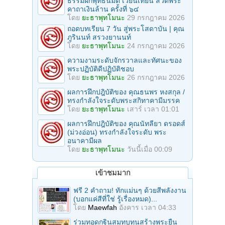
ธรรมฝึกพุทธนิมิต เวียนเทียน สวดพระ
คาถาเงินล้าน ครั้งที่ ๖๔
โดย
ยะธาพุทโมนะ
29 กรกฎาคม 2026
ถอดบทเรียน 7 วัน สู่พระโสดาบัน | คุณ
ภูรินนท์ สรวงยานนท์
โดย
ยะธาพุทโมนะ
24 กรกฎาคม 2026
ความงามระดับจักรวาลและทัศนะของ
พระปฏิบัติดีปฏิบัติชอบ
โดย
ยะธาพุทโมนะ
26 กรกฎาคม 2026
ผลการฝึกปฎิบัติของ คุณธนพร หงสกุล /
ทรงกำลังใจระดับพระสกิทาคามีมรรค
โดย
ยะธาพุทโมนะ
เสาร์ เวลา 01:01
ผลการฝึกปฎิบัติของ คุณนัทลียา ดรอดส์
(ม่วงอ่อน) ทรงกำลังใจระดับ พระ
อนาคามีผล
โดย
ยะธาพุทโมนะ
วันนี้เมื่อ 00:09
เข้าชมมาก
ฟรี 2 คำถาม! ทักแม่นๆ ด้วยสีพลังงาน
(บอกแค่สีที่ใช่ รู้เรื่องหมด)...
โดย
Maewfah
อังคาร เวลา 04:33
ร่วมทอดกฐินสมทบทุนสร้างพระยืน