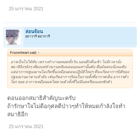
25 มกราคม 2021
ล่อนจ้อน
ยถาวารี ตถาการี
Frozenheart said:
↑
อาจเป็นไปได้คับ เพราะทำงานตลอดทั้งวัน นอนดึกตื่นเช้า ไม่มีเวลานั่ง
สมาธิจิงๆจังๆ เพียงแต่ทำฌานหลับตอนนอนเท่านั้นคับ คือมันสงบนิ่งนะคับ
แต่อาการปฐมฌานไม่เกิดขึ้นเหมือนตอนปฎิบัติใหม่ๆ ที่จะเกิดอาการปิติของ
ปฐมฌานมาตามลำดับ เช่นเกิดอาการร้อนในกายทั้งที่อากาศเย็น อาการตัว
โยก ลอย อาการเหมือนมดไต่ตามตัวทั้งที่ไม่มีมดหรือแมลงซักตัว
ตอนออกสมาธิสำคัญนะครับ
ถ้ารักษาใจไม่ดีอกุศลตีป่าวๆทำให้หมดกำลังใจทำ
สมาธิอีก
25 มกราคม 2021