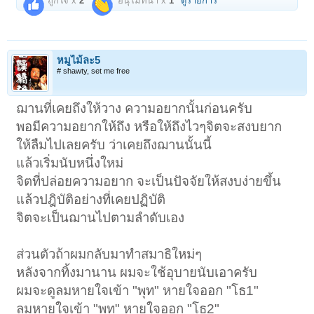
ถูกใจ x
2
อนุโมทนา x
1
ดูรายการ
หมูไม้ละ5
# shawty, set me free
ฌานที่เคยถึงให้วาง ความอยากนั้นก่อนครับ
พอมีความอยากให้ถึง หรือให้ถึงไวๆจิตจะสงบยาก
ให้ลืมไปเลยครับ ว่าเคยถึงฌานนั้นนี้
แล้วเริ่มนับหนึ่งใหม่
จิตที่ปล่อยความอยาก จะเป็นปัจจัยให้สงบง่ายขึ้น
แล้วปฎิบัติอย่างที่เคยปฏิบัติ
จิตจะเป็นฌานไปตามลำดับเอง
ส่วนตัวถ้าผมกลับมาทำสมาธิใหม่ๆ
หลังจากทิ้งมานาน ผมจะใช้อุบายนับเอาครับ
ผมจะดูลมหายใจเข้า "พุท" หายใจออก "โธ1"
ลมหายใจเข้า "พุท" หายใจออก "โธ2"