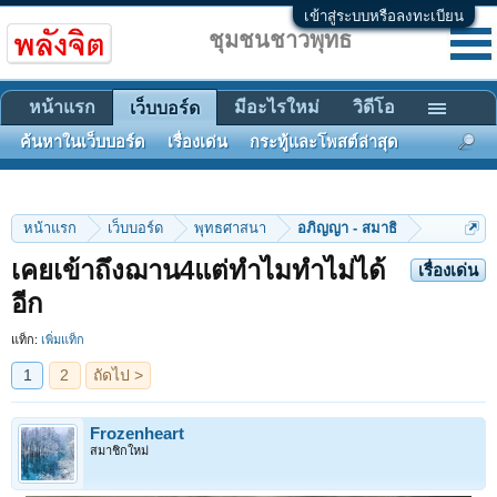
เข้าสู่ระบบหรือลงทะเบียน
ชุมชนชาวพุทธ
หน้าแรก
มีอะไรใหม่
วิดีโอ
เว็บบอร์ด
ค้นหาในเว็บบอร์ด
เรื่องเด่น
กระทู้และโพสต์ล่าสุด
หน้าแรก
เว็บบอร์ด
พุทธศาสนา
อภิญญา - สมาธิ
เคยเข้าถึงฌาน4แต่ทำไมทำไม่ได้
เรื่องเด่น
1
2
ถัดไป >
อีก
แท็ก:
เพิ่มแท็ก
Frozenheart
สมาชิกใหม่