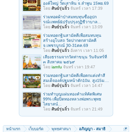
องค์ใหญ่ วัดเสาหิน จ.ลําพูน 15พย.69
โดย
ศิษย์รุ่นจิ๋ว
จันทร์ เวลา 17:39
ร่วมทอดผ้าป่าสมทบทุนซื้ออุปก
รณ์เเพทย์&ปรับปรุงกุฏิชีวาบาล...
โดย
ศิษย์รุ่นจิ๋ว
จันทร์ เวลา 13:09
ร่วมทอดกฐินสามัคคีเพื่อสมทบทุน
สร้างอุโบสถ วัดปากตกสามัคคี
จ.เพชรบูรณ์ 30-31ตค.69
โดย
ศิษย์รุ่นจิ๋ว
อังคาร เวลา 11:05
เสียงธรรมจากวัดท่าขนุน วันจันทร์ที่
๓ สิงหาคม ๒๕๖๙
โดย
iamfu
จันทร์ เวลา 19:47
ร่วมทอดกฐินสามัคคีเพื่อตกแต่งทำสี
สมเด็จองค์ปฐมหน้าตัก10ม. สูง15ม....
โดย
ศิษย์รุ่นจิ๋ว
จันทร์ เวลา 14:47
ร่วมทําบุญแผ่นทองคำแท้คัดพิเศษ
99% เพื่อปิดทองหลวงพ่อพระพุทธ
ไสยาสน์...
โดย
ศิษย์รุ่นจิ๋ว
จันทร์ เวลา 21:49
หน้าแรก
เว็บบอร์ด
พุทธศาสนา
อภิญญา - สมาธิ