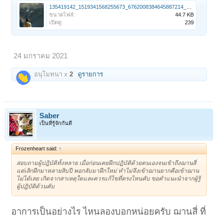
135419142_1519341568255673_6762008384645887214_n.jpg
ขนาดไฟล์:
44.7 KB
เปิดดู:
239
24 มกราคม 2021
อนุโมทนา x
2
ดูรายการ
Saber
เป็นที่รู้จักกันดี
Frozenheart said:
↑
สอบถามผู้ปฎิบัติทั้งหลาย เมื่อก่อนเคยฝึกปฎิบัติด้วยตนเองจนเข้าถึงฌานสี่
แต่เลิกฝึกมาหลายสิบปี พอกลับมาฝึกใหม่ ทำไม่จึงเข้าฌานยากคือเข้าฌาน
ไม่ได้เลย เกิดจากสาเหตุใดและควรแก้ไขที่ตรงไหนคับ ขอคำแนะนำจากผู้รู้
ผู้ปฎิบัติด้วนคับ
อาการเป็นอย่างไร ไหนลองบอกหน่อยครับ ฌานสี่ ที่