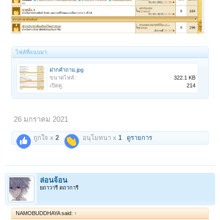
ไฟล์ที่แนบมา:
ฝากคำถาม.jpg
ขนาดไฟล์:
322.1 KB
เปิดดู:
214
26 มกราคม 2021
ถูกใจ x
2
อนุโมทนา x
1
ดูรายการ
ล่อนจ้อน
ยถาวารี ตถาการี
NAMOBUDDHAYA said:
↑