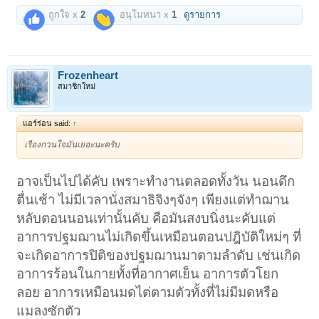
ถูกใจ x
2
อนุโมทนา x
1
ดูรายการ
Frozenheart
สมาชิกใหม่
แอร์ร่อน said:
↑
เรืองกวนใจมันเยอะนะครับ
อาจเป็นไปได้คับ เพราะทำงานตลอดทั้งวัน นอนดึก
ตื่นเช้า ไม่มีเวลานั่งสมาธิจิงๆจังๆ เพียงแต่ทำฌาน
หลับตอนนอนเท่านั้นคับ คือมันสงบนิ่งนะคับแต่
อาการปฐมฌานไม่เกิดขึ้นเหมือนตอนปฎิบัติใหม่ๆ ที่
จะเกิดอาการปิติของปฐมฌานมาตามลำดับ เช่นเกิด
อาการร้อนในกายทั้งที่อากาศเย็น อาการตัวโยก
ลอย อาการเหมือนมดไต่ตามตัวทั้งที่ไม่มีมดหรือ
แมลงซักตัว