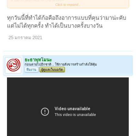
ส่วนตัวถ้าผมกลับมาทำสมาธิใหม่ๆ
Click to expand...
หลังจากทิ้งมานาน ผมจะใช้อุบายนับเอาครับ
ผมจะดูลมหายใจเข้า "พุท" หายใจออก "โธ1"
ลมหายใจเข้า "พุท" หายใจออก "โธ2"
ทุกวันนี้ที่ทำได้ก้อคือถึงอาการแบบที่คุนว่ามาน่ะคับ
3,4,5...จนถึง20
แต่ไม่ได้ทุกครั้ง ทำได้เป็นบางครั้งบางวัน
แล้วย้อนกลับ "พุทโธ19" 18,17,16... จนถึง 0
จิตจะเริ่มสงบ
25 มกราคม 2021
จะเริ่มเหมือนลืมคำภาวนา ก็ให้ปล่อยคำภาวนา
แล้วจะเหมือนลมหายใจแผ่วเบาลง
ให้ทำการดูที่แผ่วเบานั้น โดยไม่ต้องใช้คำภาวนา
จิตจะไต่ระดับความสงบเป็นฌาน ไปเรื่อยๆครับ
จนเวทนาปวดเมื่อยทางกายหายไป ตัวเหมือนหาย
ยะธาพุทโมนะ
มาดูที่ลมหายใจก็เหมือนกับไม่มีลมหายใจ
ก่อนตายไปอีกชาติ .. ใช้กายสังขารสร้างกำลังให้คุ้ม
ตรงนี้สติชัด แต่ยังเหมือนมีหมอกจางๆอยู่
ทีมงาน
ผู้ดูแลเว็บบอร์ด
ก็ให้อยู่กับความสงบนั้น ไม่ต้องตรึกถึงลมอีก
จิตจะเข้าไปสู่ความสงบอีกขั้น
ที่มีสติชัดมาก
เหมือนมีจิตเด่นตรงกลางอยู่ภายใน
ถ้าถึงตรงนี้ เป็นทางแยก
ไปสู่การทำอรูปฌานต่อไปครับ