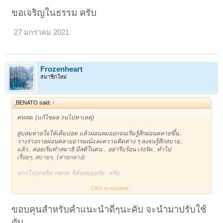
ขอเจริญในธรรม ครับ
27 มกราคม 2021
Frozenheart
สมาชิกใหม่
ฺBENATO said:
↑
คหสต. (แก้ไขผล วนไปหาเหตุ)
สูบลมหายใจให้เต็มปอด แล้วผ่อนลมออกจนเริ่มรู้สึกผ่อนคลายขึ้น..
วางร่างกายผ่อนคลายอารมณ์และความคิดต่าง ๆ ลงจนรู้สึกสบาย..
แล้ว.. ค่อยเริ่มทำสมาธิ มีสติในตน .. อย่ารีบร้อน เร่งรัด.. ทำไป
เรื่อยๆ..สบายๆ.. (สายกลาง)
หากไม่ถูกจริต จขกท. ก็ต้องขออภัย.. ครับ
Click to expand...
ขอเจริญในธรรม ครับ
ขอบคุนสำหรับคำแนะนำดีๆนะคับ จะนำมาปรับใช้
คับ