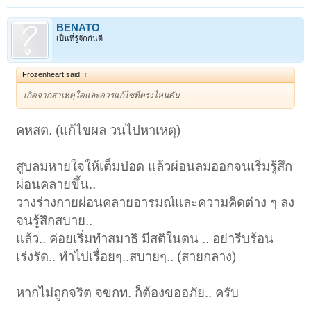
BENATO
เป็นที่รู้จักกันดี
Frozenheart said:
↑
เกิดจากสาเหตุใดและควรแก้ไขที่ตรงไหนคับ
คหสต. (แก้ไขผล วนไปหาเหตุ)
สูบลมหายใจให้เต็มปอด แล้วผ่อนลมออกจนเริ่มรู้สึก
ผ่อนคลายขึ้น..
วางร่างกายผ่อนคลายอารมณ์และความคิดต่าง ๆ ลง
จนรู้สึกสบาย..
แล้ว.. ค่อยเริ่มทำสมาธิ มีสติในตน .. อย่ารีบร้อน
เร่งรัด.. ทำไปเรื่อยๆ..สบายๆ.. (สายกลาง)
หากไม่ถูกจริต จขกท. ก็ต้องขออภัย.. ครับ