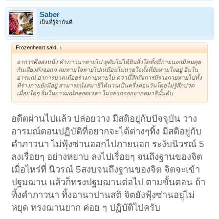
Saber
เป็นที่รู้จักกันดี
Frozenheart said:
↑
อาการคือสงบนิ่ง คำภาวนาหายไป หูดับไม่ได้ยินสิ่งใดทั้งที่ภายนอกมีคนคุย
กันเสียงดังจอแจ ลมหายใจหายไปเหมือนไม่หายใจทั้งที่ยังหายใจอยู่ อิ่มใน
อารมณ์ อาการปวดเมื่อยร่างกายหายไป ความี้สึกถึงการมีร่างกายหายไปทั้ง
ที่ร่างกายยังมีอยู่ สามารถนั่งสมาธิได้นานเป็นครึ่งค่อนวันโดยไม่รู้สึกปวด
เมื่อยใดๆ อิ่มในอารมณ์ตลอดเวลา ไม่อยากออกจากสมาธินั้นคับ
อดีตผ่านไปแล้ว ปล่อยวาง มีสติอยู่กับปัจจุบัน วาง
อารมณ์ตอนปฏิบัติที่อยากจะได้ต่างๆทิ้ง มีสติอยู่กับ
คำภาวนา ไม่ฟุ้งซ่านออกไปภายนอก ระงับนิวรณ์ 5
ลงเรื่อยๆ อย่างหยาบ ลงไปเรื่อยๆ จนถึงฐานของจิต
เมื่อไหร่ที่ นิวรณ์ 5สงบจนถึงฐานของจิต จิตจะเข้า
ปฐมฌาน แล้วก็ทรงปฐมฌานต่อไป ตามขั้นตอน ถ้า
ทิ้งคำภาวนา ทิ้งอานาปานสติ จิตยังฟุ้งซ่านอยู่ไม่
หยุด ทรงฌานยาก ค่อย ๆ ปฏิบัติไปครับ