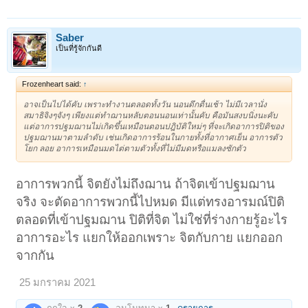
Saber
เป็นที่รู้จักกันดี
Frozenheart said:
↑
อาจเป็นไปได้คับ เพราะทำงานตลอดทั้งวัน นอนดึกตื่นเช้า ไม่มีเวลานั่ง
สมาธิจิงๆจังๆ เพียงแต่ทำฌานหลับตอนนอนเท่านั้นคับ คือมันสงบนิ่งนะคับ
แต่อาการปฐมฌานไม่เกิดขึ้นเหมือนตอนปฎิบัติใหม่ๆ ที่จะเกิดอาการปิติของ
ปฐมฌานมาตามลำดับ เช่นเกิดอาการร้อนในกายทั้งที่อากาศเย็น อาการตัว
โยก ลอย อาการเหมือนมดไต่ตามตัวทั้งที่ไม่มีมดหรือแมลงซักตัว
อาการพวกนี้ จิตยังไม่ถึงฌาน ถ้าจิตเข้าปฐมฌาน
จริง จะตัดอาการพวกนี้ไปหมด มีแต่ทรงอารมณ์ปิติ
ตลอดที่เข้าปฐมฌาน ปิติที่จิต ไม่ใช่ที่ร่างกายรู้อะไร
อาการอะไร แยกให้ออกเพราะ จิตกับกาย แยกออก
จากกัน
25 มกราคม 2021