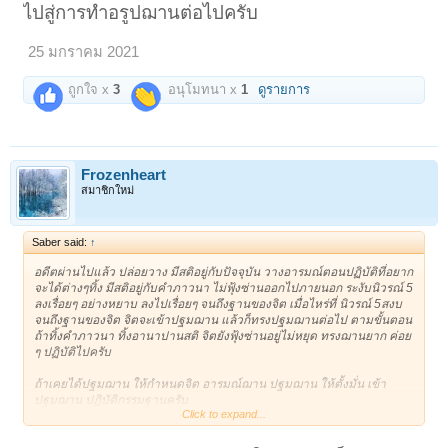
ไปสู่การทำอรูปฌานต่อไปครับ
25 มกราคม 2021
ถูกใจ x
3
อนุโมทนา x
1
ดูรายการ
Frozenheart
สมาชิกใหม่
Saber said:
↑
อดีตผ่านไปแล้ว ปล่อยวาง มีสติอยู่กับปัจจุบัน วางอารมณ์ตอนปฏิบัติที่อยาก
จะได้ต่างๆทิ้ง มีสติอยู่กับคำภาวนา ไม่ฟุ้งซ่านออกไปภายนอก ระงับนิวรณ์ 5
ลงเรื่อยๆ อย่างหยาบ ลงไปเรื่อยๆ จนถึงฐานของจิต เมื่อไหร่ที่ นิวรณ์ 5สงบ
จนถึงฐานของจิต จิตจะเข้าปฐมฌาน แล้วก็ทรงปฐมฌานต่อไป ตามขั้นตอน
ถ้าทิ้งคำภาวนา ทิ้งอานาปานสติ จิตยังฟุ้งซ่านอยู่ไม่หยุด ทรงฌานยาก ค่อย
ๆ ปฏิบัติไปครับ
ถ้าเคยได้ปฐมฌาน ให้กำหนดจิต อารมณ์ฌาน ปฐมฌาน ให้ตั้งมั่น เข้า
ปฐมฌาน ปฏิบัติกรรมฐานครับ
Click to expand...
ถ้าเข้าปฐมฌาน ยังไม่ได้ แต่เคยเข้าได้มาก่อน จิตเราจะรู้อารมณ์ปฐมฌาน