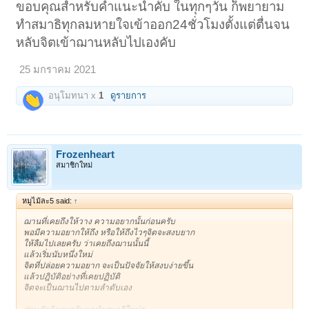
ว่าต้องวางกำลังใจอย่างไร ให้เรา วางกำลังใจอารมณ์ ปฐมฌาน กำหนดจิต
ขอบคุณสำหรับคำแนะนำคับ ในทุกๆวัน ก็พยายาม
ตั้งอารมณ์ปฐมฌานไปก่อน เมื่อจิตสงบลงเรื่อยๆ จนถึงฐานของจิต จิตก็เข้า
ทำสมาธิทุกลมหายใจเข้าออก24ชั่วโมงตั้งแต่ตื่นจน
ปฐมฌาน ครับ
หลับจิตเข้าฌานหลับไปเองคับ
และที่สำคัญคือ ปฏิบัติตลอด 24 ชม อย่าหายใจทิ้ง ลมหายใจเข้าออก ปฏิบัติ
ในชีวิตประจำวันครับ ถ้าจะเอาแค่มานั่งแปบ ๆ ไม่กี่ชัวโมง ทรงฌาน ยากนะ
25 มกราคม 2021
อนุโมทนา x
1
ดูรายการ
Frozenheart
สมาชิกใหม่
หมูไม้ละ5 said:
↑
ฌานที่เคยถึงให้วาง ความอยากนั้นก่อนครับ
พอมีความอยากให้ถึง หรือให้ถึงไวๆจิตจะสงบยาก
ให้ลืมไปเลยครับ ว่าเคยถึงฌานนั้นนี้
แล้วเริ่มนับหนึ่งใหม่
จิตที่ปล่อยความอยาก จะเป็นปัจจัยให้สงบง่ายขึ้น
แล้วปฎิบัติอย่างที่เคยปฏิบัติ
จิตจะเป็นฌานไปตามลำดับเอง