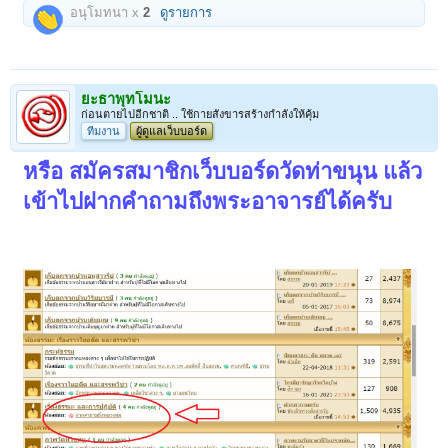
อนุโมทนา x
2
ดูรายการ
ยะธาพุทโมนะ
ก่อนตายไปอีกชาติ .. ใช้กายสังขารสร้างกำลังให้คุ้ม
ทีมงาน
ผู้ดูแลเว็บบอร์ด
หรือ สมัครสมาชิกเว็บบอร์ดวัดท่าขนุน แล้ว
เข้าไปฝากคำถามถึงพระอาจารย์ได้ครับ
1
2
ถัดไป >