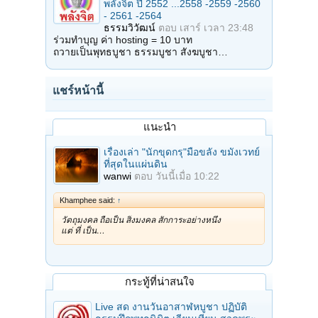
พลังจิต ปี 2552 ...2558 -2559 -2560
- 2561 -2564
ธรรมวิวัฒน์
ตอบ
เสาร์ เวลา 23:48
ร่วมทำบุญ ค่า hosting = 10 บาท
ถวายเป็นพุทธบูชา ธรรมบูชา สังฆบูชา…
แชร์หน้านี้
แนะนำ
เรื่องเล่า "นักขุดกรุ"มือขลัง ขมังเวทย์
ที่สุดในแผ่นดิน
wanwi
ตอบ
วันนี้เมื่อ 10:22
Khamphee said:
↑
วัตถุมงคล ถือเป็น สิ่งมงคล สักการะอย่างหนึ่ง
แต่ ที่ เป็น…
กระทู้ที่น่าสนใจ
Live สด งานวันอาสาฬหบูชา ปฏิบัติ